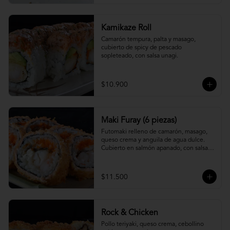
Kamikaze Roll
Camarón tempura, palta y masago, 
cubierto de spicy de pescado 
sopleteado, con salsa unagi.
$10.900
Maki Furay (6 piezas)
Futomaki relleno de camarón, masago, 
queso crema y anguila de agua dulce. 
Cubierto en salmón apanado, con salsa 
unagi. (6 piezas)
$11.500
Rock & Chicken
Pollo teriyaki, queso crema, cebollino 