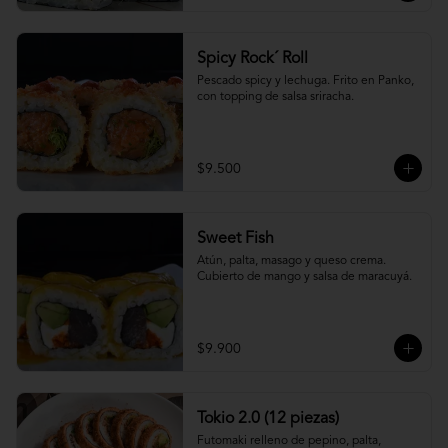
Spicy Rock´ Roll
Pescado spicy y lechuga. Frito en Panko, 
con topping de salsa sriracha.
$9.500
Sweet Fish
Atún, palta, masago y queso crema. 
Cubierto de mango y salsa de maracuyá.
$9.900
Tokio 2.0 (12 piezas)
Futomaki relleno de pepino, palta, 