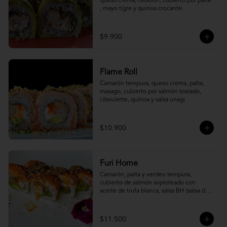
queso crema, cebollín, cubierto por palta 
, mayo tigre y quinoa crocante.
$9.900
Flame Roll
Camarón tempura, queso crema, palta, 
masago, cubierto por salmón tostado, 
ciboulette, quínoa y salsa unagi
$10.900
Furi Home
Camarón, palta y verdeo tempura, 
cubierto de salmón soploteado con 
aceite de trufa blanca, salsa BH (salsa de 
ajíes coreanos y mayonesa, levemente 
picante) y furikake.
$11.500