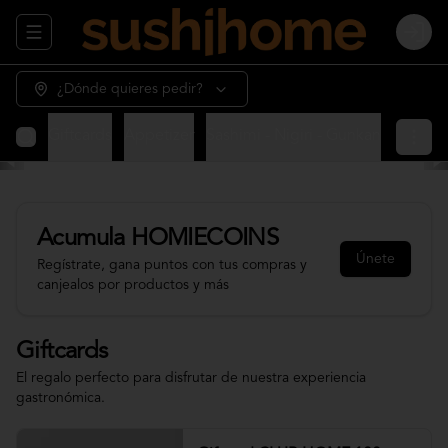
Abrir menu de navegación
Login
¿Dónde quieres pedir?
Giftcards
Appetizer
Sashimi - Nigiri - Gunkan
Sushi 
Acumula
HOMIECOINS
Únete
Regístrate, gana puntos con tus compras y
canjealos por productos y más
Giftcards
El regalo perfecto para disfrutar de nuestra experiencia
gastronómica.