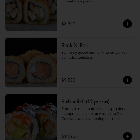
cubierto por panko.
$8.900
Rock N´ Roll
Salmón y queso crema. Frito en panko, 
con salsa tonkatsu.
$9.500
Sixbar Roll (12 piezas)
Futomaki relleno de ebi, unagi, quínoa, 
masago, palta, pepino y tempura flakes. 
Con salsa unagi y topping de sriracha.
$13.900