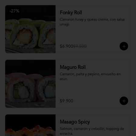
-
27
%
Fonky Roll
Camarón furay y queso crema, con salsa 
unagi.
$6.900
$9.500
Maguro Roll
Camarón, palta y pepino, envuelto en 
atún.
$9.900
Masago Spicy
Salmón, camarón y cebollín, topping de 
sriracha.