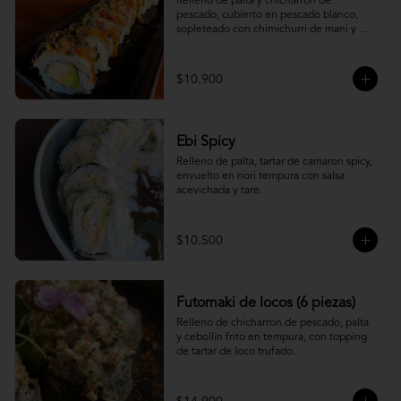
Relleno de palta y chicharron de 
pescado, cubierto en pescado blanco, 
sopleteado con chimichurri de mani y 
topping de furikake.
$10.900
Ebi Spicy
Relleno de palta, tartar de camaron spicy, 
envuelto en nori tempura con salsa 
acevichada y tare.
$10.500
Futomaki de locos (6 piezas)
Relleno de chicharron de pescado, palta 
y cebollin frito en tempura, con topping 
de tartar de loco trufado.