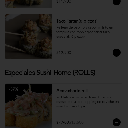
$11.900
Tako Tartar (6 piezas)
Relleno de pepino y cebollin, frito en 
tempura con topping de tartar tako 
especial. (6 piezas)
$12.900
Especiales Sushi Home (ROLLS)
-
37
%
Acevichado roll
Roll frito en panko relleno de palta y 
queso crema, con topping de ceviche en 
nuestra mayo tigre.
$7.900
$12.500