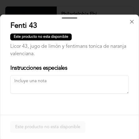
Philadelphia Ebi
Camarón, palta y queso crema.
Fenti 43
Este producto no esta disponible
Licor 43, jugo de limón y fentimans tonica de naranja
$7.500
valenciana.
Instrucciones especiales
Philadelphia Roll
Salmón, palta y queso crema.
$7.500
Rainbow Roll
Este producto no esta disponible
Camarón, queso crema y pepino, 
envuelto en pescado y palta.