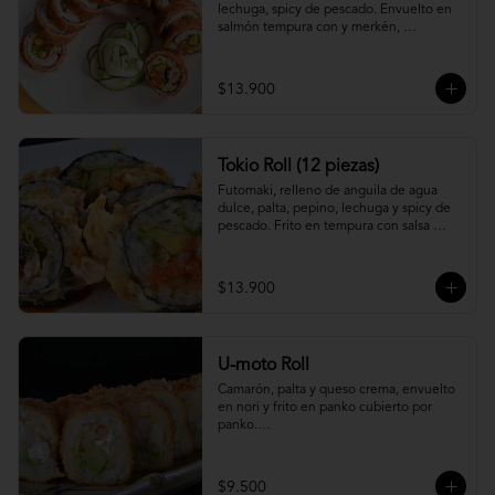
lechuga, spicy de pescado. Envuelto en 
salmón tempura con y merkén, 
acompáñalo con salsa unagi.
$13.900
Tokio Roll (12 piezas)
Futomaki, relleno de anguila de agua 
dulce, palta, pepino, lechuga y spicy de 
pescado. Frito en tempura con salsa 
unagi y merquén.
$13.900
U-moto Roll
Camarón, palta y queso crema, envuelto 
en nori y frito en panko cubierto por 
panko.

Foto referencial.
$9.500