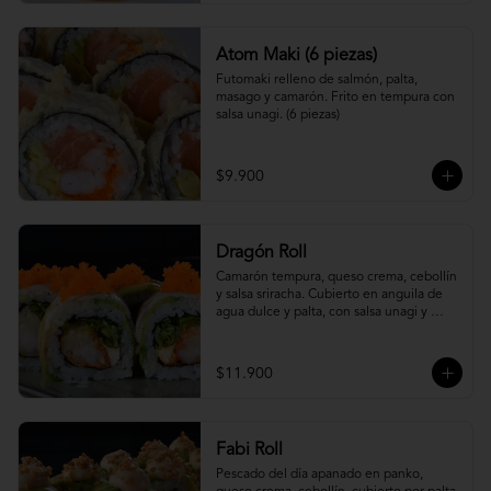
Atom Maki (6 piezas)
Futomaki relleno de salmón, palta, 
masago y camarón. Frito en tempura con 
salsa unagi. (6 piezas)
$9.900
Dragón Roll
Camarón tempura, queso crema, cebollín 
y salsa sriracha. Cubierto en anguila de 
agua dulce y palta, con salsa unagi y 
topping de masago.
$11.900
Fabi Roll
Pescado del día apanado en panko, 