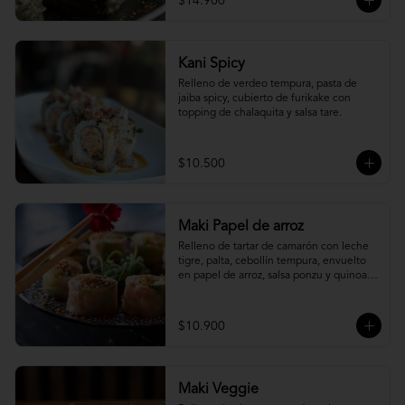
$14.900
Kani Spicy
Relleno de verdeo tempura, pasta de 
jaiba spicy, cubierto de furikake con 
topping de chalaquita y salsa tare.
$10.500
Maki Papel de arroz
Relleno de tartar de camarón con leche 
tigre, palta, cebollín tempura, envuelto 
en papel de arroz, salsa ponzu y quinoa 
frita.
$10.900
Maki Veggie