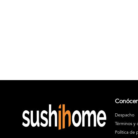
Conóce
Despacho
Términos y 
Política de 