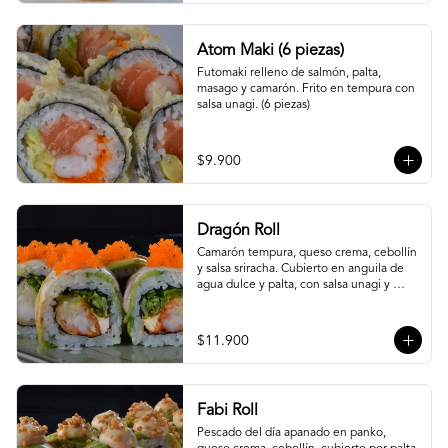
Atom Maki (6 piezas)
Futomaki relleno de salmón, palta, 
masago y camarón. Frito en tempura con 
salsa unagi. (6 piezas)
$9.900
Dragón Roll
Camarón tempura, queso crema, cebollín 
y salsa sriracha. Cubierto en anguila de 
agua dulce y palta, con salsa unagi y 
topping de masago.
$11.900
Fabi Roll
Pescado del día apanado en panko, 