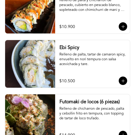
Relleno de palta y chicharron de 
pescado, cubierto en pescado blanco, 
sopleteado con chimichurri de mani y 
topping de furikake.
$10.900
Ebi Spicy
Relleno de palta, tartar de camaron spicy, 
envuelto en nori tempura con salsa 
acevichada y tare.
$10.500
Futomaki de locos (6 piezas)
Relleno de chicharron de pescado, palta 
y cebollin frito en tempura, con topping 
de tartar de loco trufado.