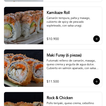
Kamikaze Roll
Camarón tempura, palta y masago, 
cubierto de spicy de pescado 
sopleteado, con salsa unagi.
$10.900
Maki Furay (6 piezas)
Futomaki relleno de camarón, masago, 
queso crema y anguila de agua dulce. 
Cubierto en salmón apanado, con salsa 
unagi. (6 piezas)
$11.500
Rock & Chicken
Pollo teriyaki, queso crema, cebollino 