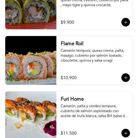
queso crema, cebollín, cubierto por palta 
, mayo tigre y quinoa crocante.
$9.900
Flame Roll
Camarón tempura, queso crema, palta, 
masago, cubierto por salmón tostado, 
ciboulette, quínoa y salsa unagi
$10.900
Furi Home
Camarón, palta y verdeo tempura, 
cubierto de salmón soploteado con 
aceite de trufa blanca, salsa BH (salsa de 
ajíes coreanos y mayonesa, levemente 
picante) y furikake.
$11.500