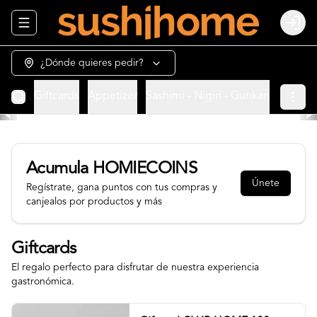
Abrir menu de navegación
Login
¿Dónde quieres pedir?
Giftcards
Appetizer
Sashimi - Nigiri - Gunkan
Sushi 
Acumula
HOMIECOINS
Únete
Regístrate, gana puntos con tus compras y
canjealos por productos y más
Giftcards
El regalo perfecto para disfrutar de nuestra experiencia
gastronómica.