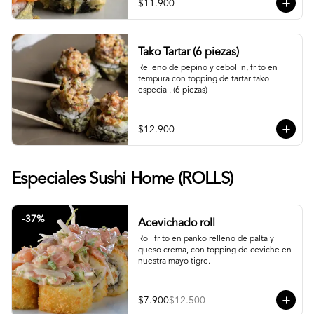
$11.900
Tako Tartar (6 piezas)
Relleno de pepino y cebollin, frito en 
tempura con topping de tartar tako 
especial. (6 piezas)
$12.900
Especiales Sushi Home (ROLLS)
-
37
%
Acevichado roll
Roll frito en panko relleno de palta y 
queso crema, con topping de ceviche en 
nuestra mayo tigre.
$7.900
$12.500