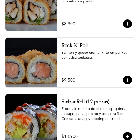
cubierto por panko.
$8.900
Rock N´ Roll
Salmón y queso crema. Frito en panko, 
con salsa tonkatsu.
$9.500
Sixbar Roll (12 piezas)
Futomaki relleno de ebi, unagi, quínoa, 
masago, palta, pepino y tempura flakes. 
Con salsa unagi y topping de sriracha.
$13.900