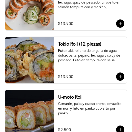
lechuga, spicy de pescado. Envuelto en 
salmón tempura con y merkén, 
acompáñalo con salsa unagi.
$13.900
Tokio Roll (12 piezas)
Futomaki, relleno de anguila de agua 
dulce, palta, pepino, lechuga y spicy de 
pescado. Frito en tempura con salsa 
unagi y merquén.
$13.900
U-moto Roll
Camarón, palta y queso crema, envuelto 
en nori y frito en panko cubierto por 
panko.

Foto referencial.
$9.500