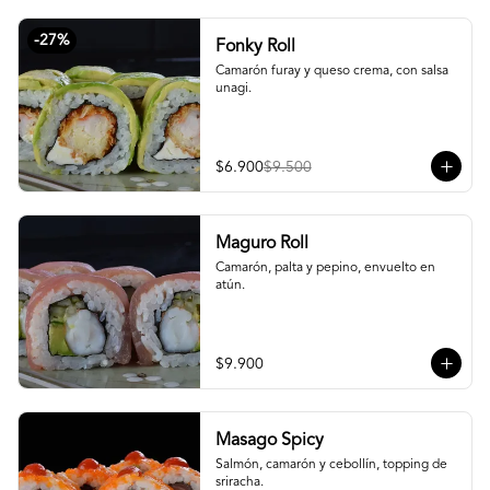
-
27
%
Fonky Roll
Camarón furay y queso crema, con salsa 
unagi.
$6.900
$9.500
Maguro Roll
Camarón, palta y pepino, envuelto en 
atún.
$9.900
Masago Spicy
Salmón, camarón y cebollín, topping de 
sriracha.