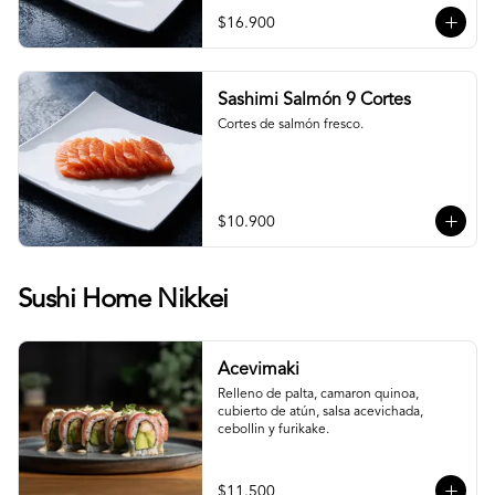
$16.900
Sashimi Salmón 9 Cortes
Cortes de salmón fresco.
$10.900
Sushi Home Nikkei
Acevimaki
Relleno de palta, camaron quinoa, 
cubierto de atún, salsa acevichada, 
cebollin y furikake.
$11.500