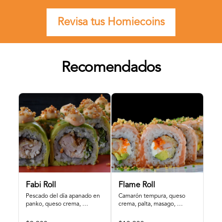
Revisa tus Homiecoins
Recomendados
Fabi Roll
Flame Roll
Pescado del día apanado en 
Camarón tempura, queso 
panko, queso crema, 
crema, palta, masago, 
cebollín, cubierto por palta , 
cubierto por salmón tostado, 
mayo tigre y quinoa 
ciboulette, quínoa y salsa 