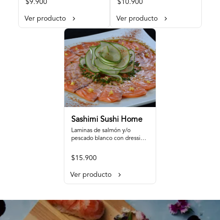
$9.900
$10.900
crocante.
unagi
Ver producto
Ver producto
Sashimi Sushi Home
Laminas de salmón y/o 
pescado blanco con dressing 
de aceites y salsa ponzu con 
jengibre, sésamo y 
$15.900
ciboulette.
Ver producto