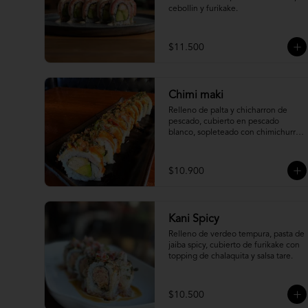
cebollin y furikake.
$11.500
Chimi maki
Relleno de palta y chicharron de 
pescado, cubierto en pescado 
blanco, sopleteado con chimichurri 
de mani y topping de furikake.
$10.900
Kani Spicy
Relleno de verdeo tempura, pasta de 
jaiba spicy, cubierto de furikake con 
topping de chalaquita y salsa tare.
$10.500