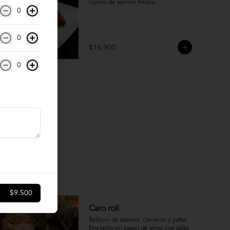
Cortes de salmón fresco.
0
0
$16.900
0
$9.500
Caro roll
Relleno de salmón, camaron y palta. 
Envuelto en papel de arroz con salsa 