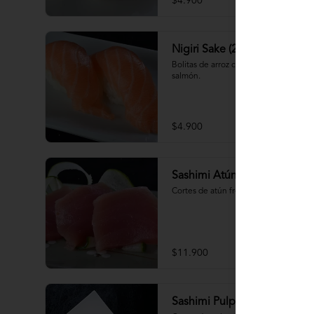
$4.900
Nigiri Sake (2 piezas)
Bolitas de arroz cubiertas por 
salmón.
$4.900
Sashimi Atún 9 cortes
Cortes de atún fresco
$11.900
Sashimi Pulpo 15 cortes