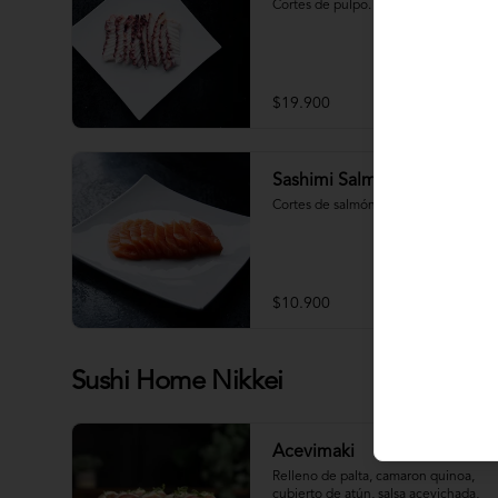
Cortes de pulpo.
$19.900
Sashimi Salmón 9 Cortes
Cortes de salmón fresco.
$10.900
Sushi Home Nikkei
Acevimaki
Relleno de palta, camaron quinoa, 
cubierto de atún, salsa acevichada, 