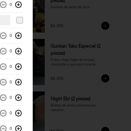
piezas)
0
Gunkan de tartar de loco.
$6.200
0
Gunkan Tako Especial (2
0
piezas)
Pulpo, mayo tigre de la casa, 
ciboulette y quinoa crocante.
0
$6.200
0
0
Nigiri Ebi (2 piezas)
Bolitas de arroz cubiertas por 
camarón.
0
0