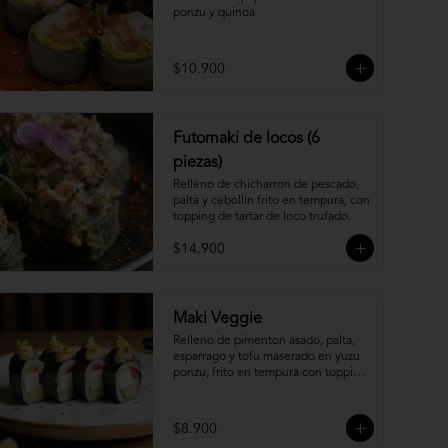
ponzu y quinoa
$10.900
Futomaki de locos (6
piezas)
Relleno de chicharron de pescado, 
palta y cebollin frito en tempura, con 
topping de tartar de loco trufado.
$14.900
Maki Veggie
Relleno de pimenton asado, palta, 
esparrago y tofu maserado en yuzu 
ponzu, frito en tempura con topping 
de pure camote.
$8.900