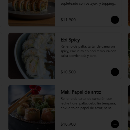
sopleteado con batayaki y topping 
de masa crocante.
$11.900
Ebi Spicy
Relleno de palta, tartar de camaron 
spicy, envuelto en nori tempura con 
salsa acevichada y tare.
$10.500
Maki Papel de arroz
Relleno de tartar de camarón con 
leche tigre, palta, cebollín tempura, 
envuelto en papel de arroz, salsa 
ponzu y quinoa frita.
$10.900