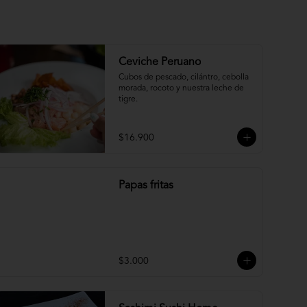
Ceviche Peruano
Cubos de pescado, cilántro, cebolla 
morada, rocoto y nuestra leche de 
tigre.
$16.900
Papas fritas
$3.000