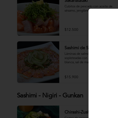
Sakanatataki
Cubitos de pescado con aceite de 
sésamo, jengibre, cebollín.
$12.500
Sashimi de Salmón Trufado
Láminas de salmón estilo carpaccio, 
sopleteadas con aceite de trufa 
blanca, sal de mar, ponzu y cilántro.
$15.900
Sashimi - Nigiri - Gunkan
Chirashi-Zushi