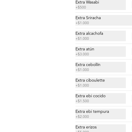
(2 piezas)
Extra Wasabi
Camarón, mayo tigre de la casa, 
+
$500
ciboulette y quinoa crocante.
Extra Sriracha
+
$1.000
$5.900
Extra alcachofa
+
$1.000
Gunkan Spicy del Día (2
Extra atún
piezas)
+
$3.000
Extra cebollín
+
$1.000
$5.500
Extra ciboulette
+
$1.000
Extra ebi cocido
Nigiri Atún (2 piezas)
+
$1.500
Bolitas de arroz cubiertas por atún.
Extra ebi tempura
+
$2.000
Extra erizos