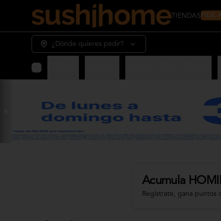
PIDE
TIENDAS
¿Dónde quieres pedir?
Giftcards
Appetizer
Sashimi - Nigiri - Gunkan
Acumula
HOMI
Regístrate, gana puntos 