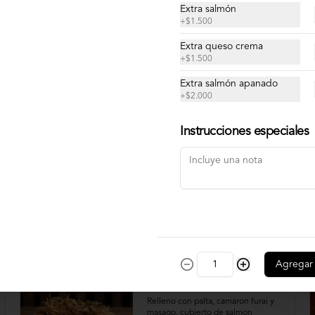
Cortes de pulpo.
Extra salmón
+
$1.500
Extra queso crema
+
$1.500
$12.900
Extra salmón apanado
+
$2.000
Instrucciones especiales
Agregar
Bataa
Relleno con palta, camaron furai y 
masago, cubierto de salmon 