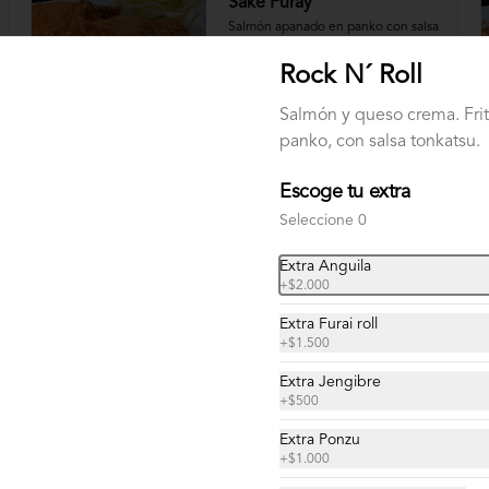
Sake Furay
Salmón apanado en panko con salsa 
tonkatsu.
Rock N´ Roll
Salmón y queso crema. Fri
$11.900
panko, con salsa tonkatsu.
Escoge tu extra
Seleccione 0
Extra Anguila
+
$2.000
Extra Furai roll
+
$1.500
Extra Jengibre
+
$500
Extra Ponzu
+
$1.000
Gunkan Camarón Especial