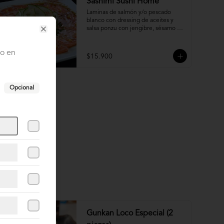
Sashimi Sushi Home
Laminas de salmón y/o pescado 
blanco con dressing de aceites y 
salsa ponzu con jengibre, sésamo y 
ciboulette.
Close
to en
$15.900
Opcional
Gunkan Loco Especial (2