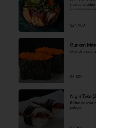
Cortes de pescados frescos, mariscos 
y verduras sobre base de arroz shari 
y kizami nori acompañado de sopa 
miso
$24.900
Gunkan Masago (2 piezas)
Ovas de pez volador.
$5.500
Nigiri Tako (2 piezas)
Bolitas de arroz cubiertas por 
pulppo.