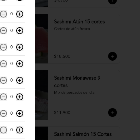
$4.900
0
Sashimi Atún 15 cortes
Cortes de atún fresco
0
0
$18.500
0
Sashimi Moriawase 9
0
cortes
Mix de pescados del día.
0
$11.900
0
0
Sashimi Salmón 15 Cortes