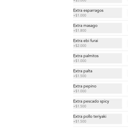
$4.900
+
$5.000
Extra esparragos
+
$1.000
Nigiri acevichado
Extra masago
Cubierto de salmon, con topping de 
+
$1.800
mayo trigre y furikake.
Extra ebi furai
+
$2.000
$5.500
Extra palmitos
+
$1.000
Extra palta
Sashimi Moriawase 15
+
$1.500
cortes
Mix de pescados del día.
Extra pepino
+
$1.000
Extra pescado spicy
$18.500
+
$1.500
Extra pollo teriyaki
+
$1.500
Sashimi Pulpo 9 cortes