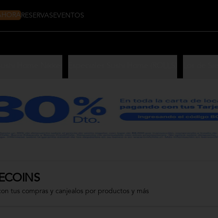
 AHORA
RESERVAS
EVENTOS
Sushi Home Nikkei
Especiales Sushi Home (ROLLS)
Los de Si
ECOINS
con tus compras y canjealos por productos y más