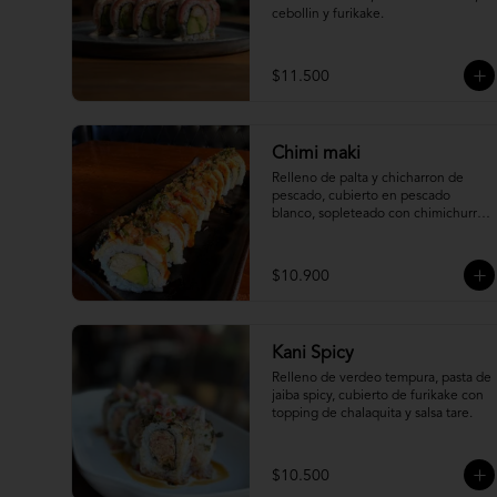
cebollin y furikake.
$11.500
Chimi maki
Relleno de palta y chicharron de 
pescado, cubierto en pescado 
blanco, sopleteado con chimichurri 
de mani y topping de furikake.
$10.900
Kani Spicy
Relleno de verdeo tempura, pasta de 
jaiba spicy, cubierto de furikake con 
topping de chalaquita y salsa tare.
$10.500