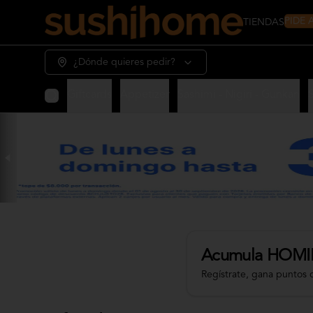
PIDE
TIENDAS
¿Dónde quieres pedir?
Giftcards
Appetizer
Sashimi - Nigiri - Gunkan
Acumula
HOMI
Regístrate, gana puntos 