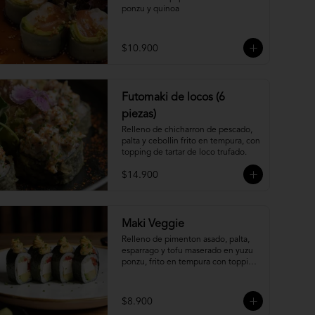
ponzu y quinoa
$10.900
Futomaki de locos (6
piezas)
Relleno de chicharron de pescado, 
palta y cebollin frito en tempura, con 
topping de tartar de loco trufado.
$14.900
Maki Veggie
Relleno de pimenton asado, palta, 
esparrago y tofu maserado en yuzu 
ponzu, frito en tempura con topping 
de pure camote.
$8.900