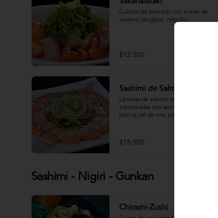
Sakanatataki
Cubitos de pescado con aceite de 
sésamo, jengibre, cebollín.
$12.500
Sashimi de Salmón Trufado
Láminas de salmón estilo carpaccio, 
sopleteadas con aceite de trufa 
blanca, sal de mar, ponzu y cilántro.
$15.900
Sashimi - Nigiri - Gunkan
Chirashi-Zushi