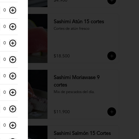
$4.900
0
Sashimi Atún 15 cortes
0
Cortes de atún fresco
0
$18.500
0
0
Sashimi Moriawase 9
cortes
0
Mix de pescados del día.
0
$11.900
0
Sashimi Salmón 15 Cortes