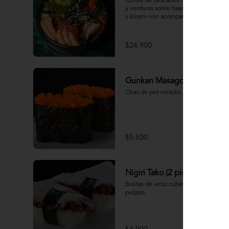
Cortes de pescados frescos, mariscos 
y verduras sobre base de arroz shari 
y kizami nori acompañado de sopa 
miso
$24.900
Gunkan Masago (2 piezas)
Ovas de pez volador.
$5.500
Nigiri Tako (2 piezas)
Bolitas de arroz cubiertas por 
pulppo.