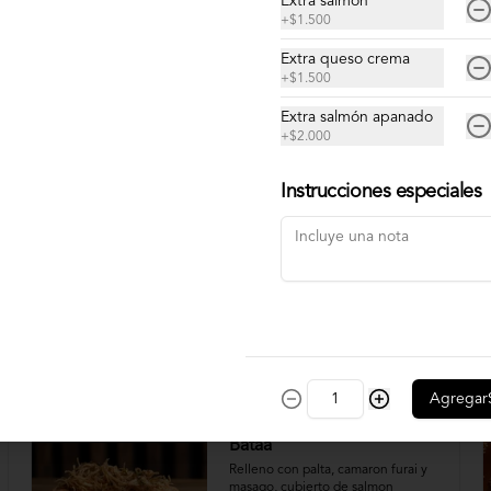
Extra salmón
Cortes de pulpo.
+
$1.500
Extra queso crema
+
$1.500
$12.900
Extra salmón apanado
+
$2.000
Instrucciones especiales
Agregar
Bataa
Relleno con palta, camaron furai y 
masago, cubierto de salmon 