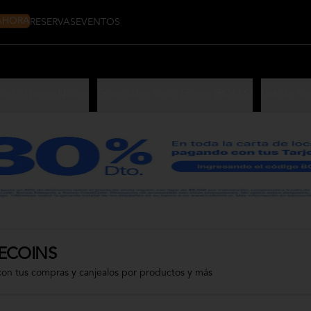
 AHORA
RESERVAS
EVENTOS
Sushi Home Nikkei
Especiales Sushi Home (ROLLS)
Los de Si
ECOINS
con tus compras y canjealos por productos y más