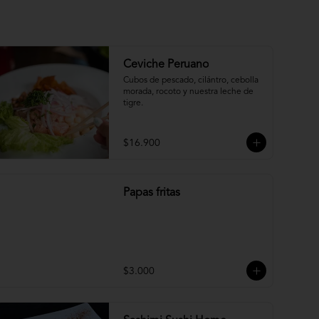
Ceviche Peruano
Cubos de pescado, cilántro, cebolla 
morada, rocoto y nuestra leche de 
tigre.
$16.900
Papas fritas
$3.000