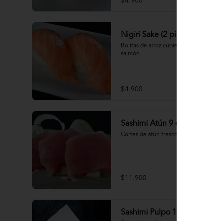
$4.900
Nigiri Sake (2 piezas)
Bolitas de arroz cubiertas por 
salmón.
$4.900
Sashimi Atún 9 cortes
Cortes de atún fresco
$11.900
Sashimi Pulpo 15 cortes