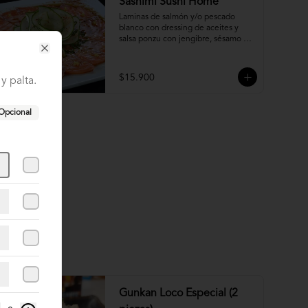
Sashimi Sushi Home
Laminas de salmón y/o pescado 
blanco con dressing de aceites y 
salsa ponzu con jengibre, sésamo y 
ciboulette.
Close
$15.900
y palta.
Opcional
Gunkan Loco Especial (2