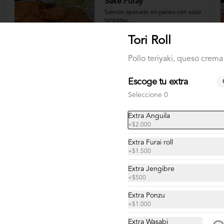
Sake Furay
Salmón apanado en panko con salsa 
tonkatsu.
Tori Roll
$11.900
Pollo teriyaki, queso crema 
Escoge tu extra
Seleccione 0
Extra Anguila
+
$2.000
Extra Furai roll
+
$1.500
Extra Jengibre
+
$500
Extra Ponzu
+
$1.000
Gunkan Camarón Especial
Extra Wasabi