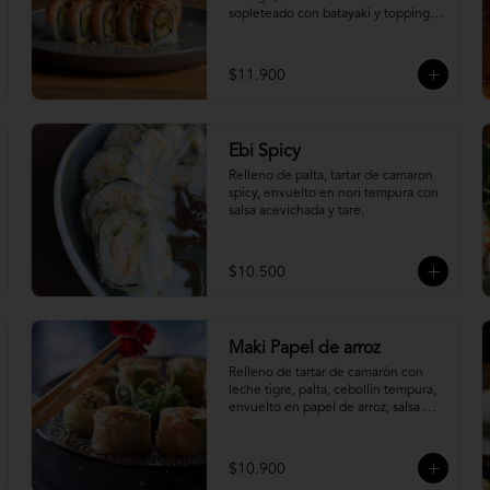
sopleteado con batayaki y topping 
de masa crocante.
$11.900
Ebi Spicy
Relleno de palta, tartar de camaron 
spicy, envuelto en nori tempura con 
salsa acevichada y tare.
$10.500
Maki Papel de arroz
Relleno de tartar de camarón con 
leche tigre, palta, cebollín tempura, 
envuelto en papel de arroz, salsa 
ponzu y quinoa frita.
$10.900