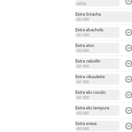
(2 piezas)
+
$500
Camarón, mayo tigre de la casa, 
ciboulette y quinoa crocante.
Extra Sriracha
+
$1.000
$5.900
Extra alcachofa
+
$1.000
Extra atún
Gunkan Spicy del Día (2
+
$3.000
piezas)
Extra cebollín
+
$1.000
Extra ciboulette
$5.500
+
$1.000
Extra ebi cocido
+
$1.500
Nigiri Atún (2 piezas)
Bolitas de arroz cubiertas por atún.
Extra ebi tempura
+
$2.000
Extra erizos
+
$5.000