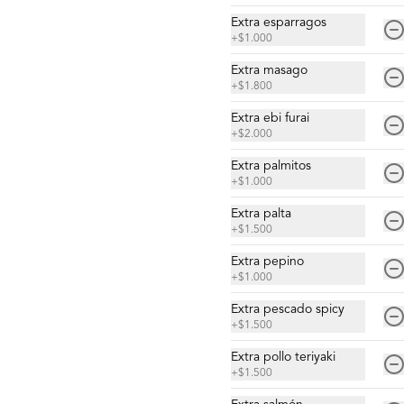
$4.900
Extra esparragos
+
$1.000
Nigiri acevichado
Extra masago
Cubierto de salmon, con topping de 
+
$1.800
mayo trigre y furikake.
Extra ebi furai
+
$2.000
$5.500
Extra palmitos
+
$1.000
Extra palta
Sashimi Moriawase 15
+
$1.500
cortes
Extra pepino
Mix de pescados del día.
+
$1.000
Extra pescado spicy
$18.500
+
$1.500
Extra pollo teriyaki
+
$1.500
Sashimi Pulpo 9 cortes