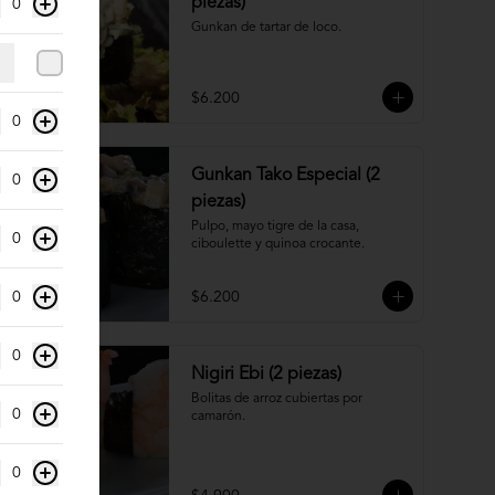
piezas)
0
Gunkan de tartar de loco.
$6.200
0
Gunkan Tako Especial (2
0
piezas)
Pulpo, mayo tigre de la casa, 
0
ciboulette y quinoa crocante.
0
$6.200
0
Nigiri Ebi (2 piezas)
Bolitas de arroz cubiertas por 
0
camarón.
0