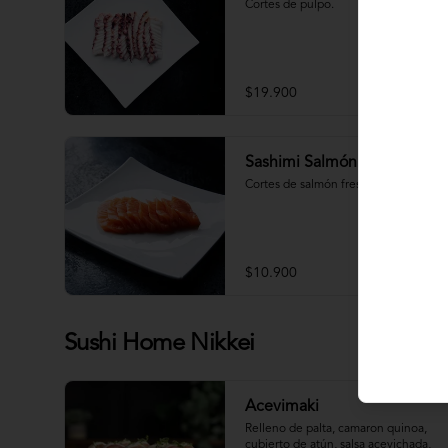
Cortes de pulpo.
$19.900
Sashimi Salmón 9 Cortes
Cortes de salmón fresco.
$10.900
Sushi Home Nikkei
Acevimaki
Relleno de palta, camaron quinoa, 
cubierto de atún, salsa acevichada, 