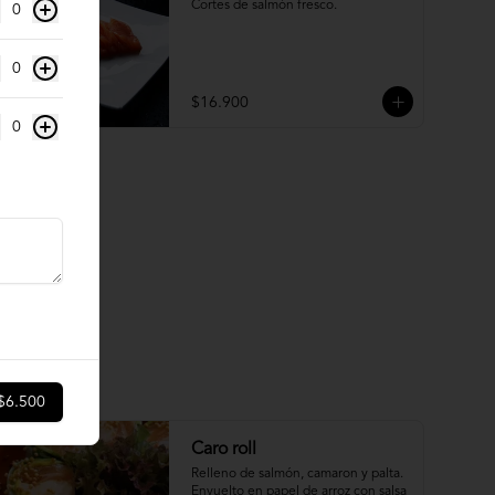
Cortes de salmón fresco.
0
0
$16.900
0
$6.500
Caro roll
Relleno de salmón, camaron y palta. 
Envuelto en papel de arroz con salsa 