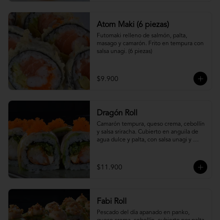
Atom Maki (6 piezas)
Futomaki relleno de salmón, palta, 
masago y camarón. Frito en tempura con 
salsa unagi. (6 piezas)
$9.900
Dragón Roll
Camarón tempura, queso crema, cebollín 
y salsa sriracha. Cubierto en anguila de 
agua dulce y palta, con salsa unagi y 
topping de masago.
$11.900
Fabi Roll
Pescado del día apanado en panko, 