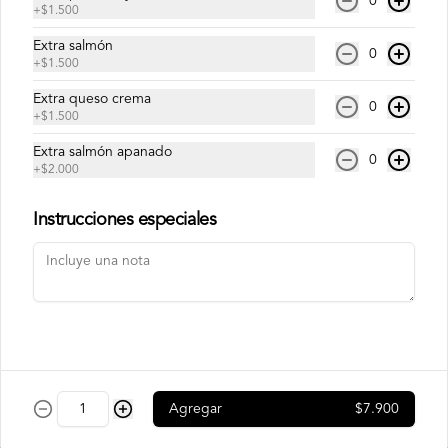
0
+
$1.500
Extra salmón
Philadelphia Ebi
0
+
$1.500
Camarón, palta y queso crema.
Extra queso crema
0
+
$1.500
Extra salmón apanado
$7.500
0
+
$2.000
Instrucciones especiales
Philadelphia Roll
Salmón, palta y queso crema.
$7.500
Rainbow Roll
Agregar
$7.900
Camarón, queso crema y pepino, 
envuelto en pescado y palta.