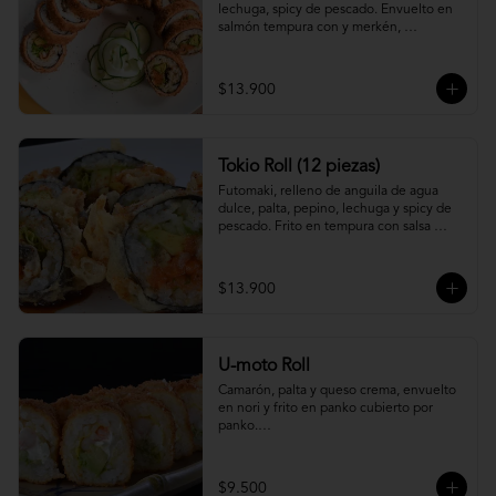
lechuga, spicy de pescado. Envuelto en 
salmón tempura con y merkén, 
acompáñalo con salsa unagi.
$13.900
Tokio Roll (12 piezas)
Futomaki, relleno de anguila de agua 
dulce, palta, pepino, lechuga y spicy de 
pescado. Frito en tempura con salsa 
unagi y merquén.
$13.900
U-moto Roll
Camarón, palta y queso crema, envuelto 
en nori y frito en panko cubierto por 
panko.

Foto referencial.
$9.500