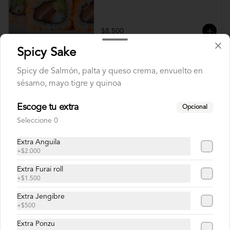
$8.500
Spicy Sake
Diego Roll
Spicy de Salmón, palta y queso crema, envuelto en
Camarón furay, queso crema y ciboulette, 
sésamo, mayo tigre y quinoa
envuelto en salmón con salsa unagi.
Escoge tu extra
Opcional
Seleccione 0
$8.900
Extra Anguila
+
$2.000
Doctor Roll
Extra Furai roll
Salmón, camarón y cebollín.
+
$1.500
Extra Jengibre
+
$500
$8.500
Extra Ponzu