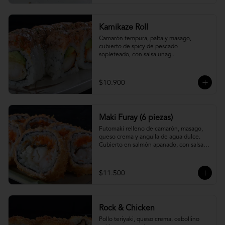
Kamikaze Roll
Camarón tempura, palta y masago, 
cubierto de spicy de pescado 
sopleteado, con salsa unagi.
$10.900
Maki Furay (6 piezas)
Futomaki relleno de camarón, masago, 
queso crema y anguila de agua dulce. 
Cubierto en salmón apanado, con salsa 
unagi. (6 piezas)
$11.500
Rock & Chicken
Pollo teriyaki, queso crema, cebollino 