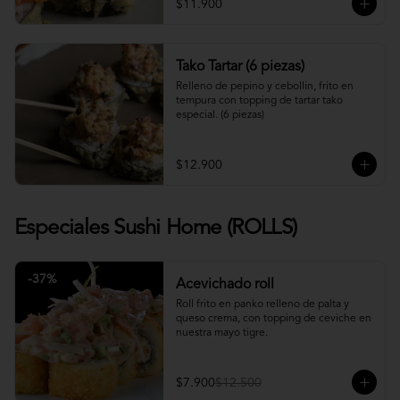
$11.900
Tako Tartar (6 piezas)
Relleno de pepino y cebollin, frito en 
tempura con topping de tartar tako 
especial. (6 piezas)
$12.900
Especiales Sushi Home (ROLLS)
-
37
%
Acevichado roll
Roll frito en panko relleno de palta y 
queso crema, con topping de ceviche en 
nuestra mayo tigre.
$7.900
$12.500