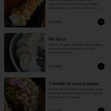
Relleno de palta y chicharron de 
pescado, cubierto en pescado blanco, 
sopleteado con chimichurri de mani y 
topping de furikake.
$10.900
Ebi Spicy
Relleno de palta, tartar de camaron spicy, 
envuelto en nori tempura con salsa 
acevichada y tare.
$10.500
Futomaki de locos (6 piezas)
Relleno de chicharron de pescado, palta 
y cebollin frito en tempura, con topping 
de tartar de loco trufado.