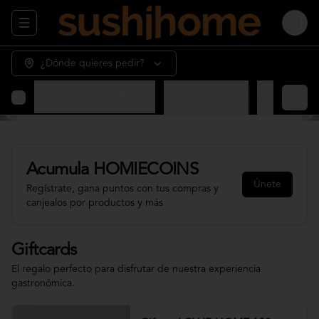
Abrir menu de navegación
Login
¿Dónde quieres pedir?
OLLS)
Los de Siempre (ROLLS)
Sin arroz (ROLLS)
Vegetariano
Acumula
HOMIECOINS
Únete
Regístrate, gana puntos con tus compras y
canjealos por productos y más
Giftcards
El regalo perfecto para disfrutar de nuestra experiencia
gastronómica.