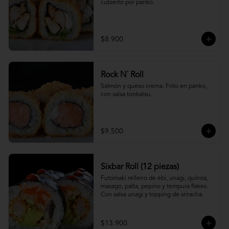
cubierto por panko.
$8.900
Rock N´ Roll
Salmón y queso crema. Frito en panko, 
con salsa tonkatsu.
$9.500
Sixbar Roll (12 piezas)
Futomaki relleno de ebi, unagi, quínoa, 
masago, palta, pepino y tempura flakes. 
Con salsa unagi y topping de sriracha.
$13.900