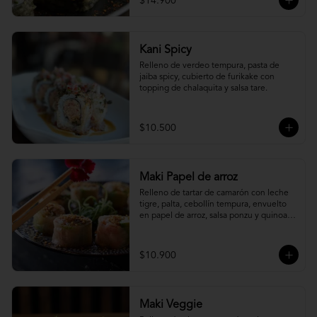
$14.900
Kani Spicy
Relleno de verdeo tempura, pasta de 
jaiba spicy, cubierto de furikake con 
topping de chalaquita y salsa tare.
$10.500
Maki Papel de arroz
Relleno de tartar de camarón con leche 
tigre, palta, cebollín tempura, envuelto 
en papel de arroz, salsa ponzu y quinoa 
frita.
$10.900
Maki Veggie