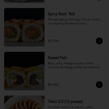
Spicy Rock´ Roll
Pescado spicy y lechuga. Frito en Panko, 
con topping de salsa sriracha.
$9.500
Sweet Fish
Atún, palta, masago y queso crema. 
Cubierto de mango y salsa de maracuyá.
$9.900
Tokio 2.0 (12 piezas)
Futomaki relleno de pepino, palta, 