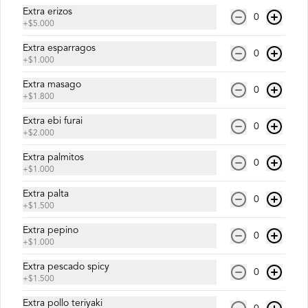
Extra erizos
0
+
$5.000
$8.500
Extra esparragos
0
+
$1.000
Extra masago
0
Micaela Roll
+
$1.800
Salmón, palta y queso crema.
Extra ebi furai
0
+
$2.000
Extra palmitos
0
$6.900
+
$1.000
Extra palta
0
+
$1.500
Pedrito Roll
Extra pepino
Camarón furay, queso crema y palta, 
0
+
$1.000
envuelto en salmón con salsa unagi.
Extra pescado spicy
0
+
$1.500
$9.500
Extra pollo teriyaki