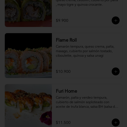
queso crema, cebollín, cubierto por palta 
, mayo tigre y quinoa crocante.
$9.900
Flame Roll
Camarón tempura, queso crema, palta, 
masago, cubierto por salmón tostado, 
ciboulette, quínoa y salsa unagi
$10.900
Furi Home
Camarón, palta y verdeo tempura, 
cubierto de salmón soploteado con 
aceite de trufa blanca, salsa BH (salsa de 
ajíes coreanos y mayonesa, levemente 
picante) y furikake.
$11.500