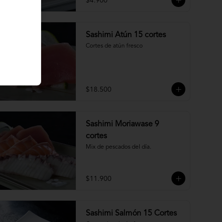
$4.900
Sashimi Atún 15 cortes
Cortes de atún fresco
$18.500
Sashimi Moriawase 9
cortes
Mix de pescados del día.
$11.900
Sashimi Salmón 15 Cortes