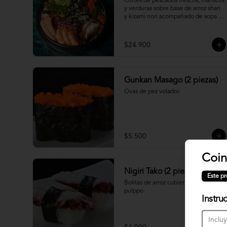
Cortes de pescados frescos, mariscos 
y verduras sobre base de arroz shari 
y kizami nori acompañado de sopa 
miso
$24.900
Gunkan Masago (2 piezas)
Ovas de pez volador.
$5.500
Coin
Nigiri Tako (2 piezas)
Este pr
Bolitas de arroz cubiertas por 
pulppo.
Instru