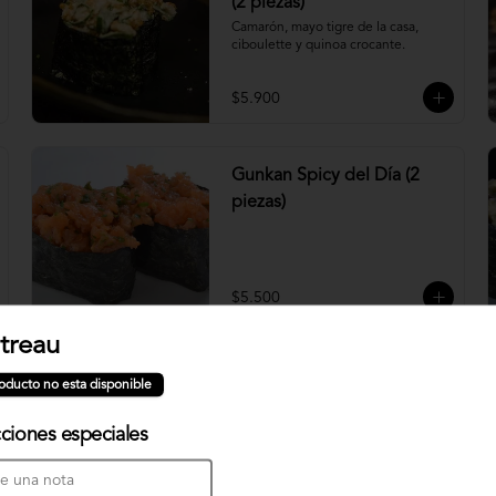
(2 piezas)
Camarón, mayo tigre de la casa, 
ciboulette y quinoa crocante.
$5.900
Gunkan Spicy del Día (2
piezas)
$5.500
treau
Nigiri Atún (2 piezas)
oducto no esta disponible
Bolitas de arroz cubiertas por atún.
cciones especiales