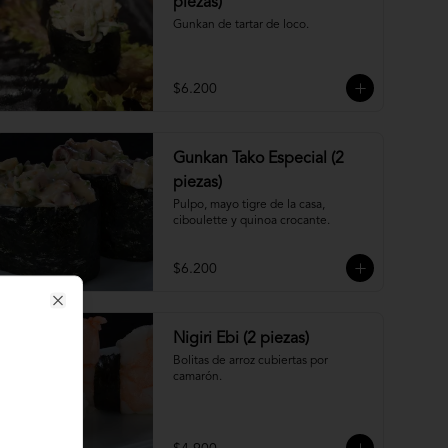
piezas)
Gunkan de tartar de loco.
$6.200
Gunkan Tako Especial (2
piezas)
Pulpo, mayo tigre de la casa, 
ciboulette y quinoa crocante.
$6.200
Close
Nigiri Ebi (2 piezas)
Bolitas de arroz cubiertas por 
camarón.