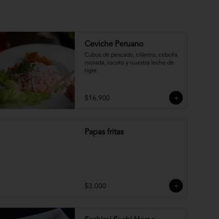
Ceviche Peruano
Cubos de pescado, cilántro, cebolla 
morada, rocoto y nuestra leche de 
tigre.
$16.900
Papas fritas
$3.000