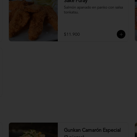
Sake Furay
Salmón apanado en panko con salsa 
tonkatsu.
$11.900
Gunkan Camarón Especial