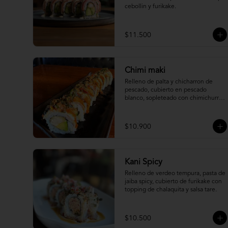
cebollin y furikake.
$11.500
Chimi maki
Relleno de palta y chicharron de 
pescado, cubierto en pescado 
blanco, sopleteado con chimichurri 
de mani y topping de furikake.
$10.900
Kani Spicy
Relleno de verdeo tempura, pasta de 
jaiba spicy, cubierto de furikake con 
topping de chalaquita y salsa tare.
$10.500