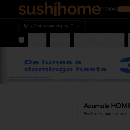
PIDE
TIENDAS
¿Dónde quieres pedir?
Giftcards
Appetizer
Sashimi - Nigiri - Gunkan
Acumula
HOMI
Regístrate, gana puntos 