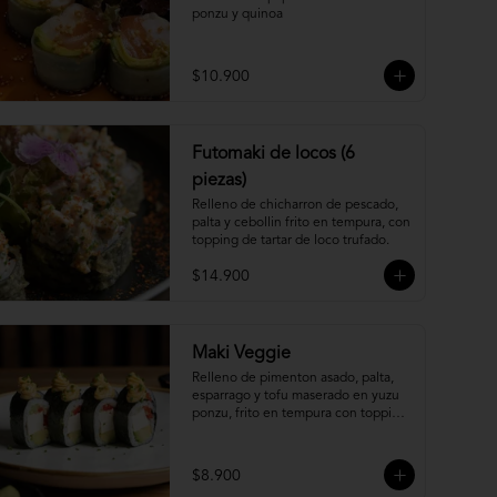
ponzu y quinoa
$10.900
Futomaki de locos (6
piezas)
Relleno de chicharron de pescado, 
palta y cebollin frito en tempura, con 
topping de tartar de loco trufado.
$14.900
Maki Veggie
Relleno de pimenton asado, palta, 
esparrago y tofu maserado en yuzu 
ponzu, frito en tempura con topping 
de pure camote.
$8.900