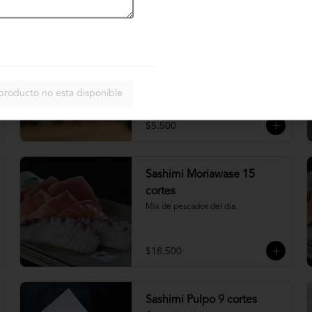
$4.900
Nigiri acevichado
Cubierto de salmon, con topping de 
mayo trigre y furikake.
producto no esta disponible
$5.500
Sashimi Moriawase 15
cortes
Mix de pescados del día.
$18.500
Sashimi Pulpo 9 cortes