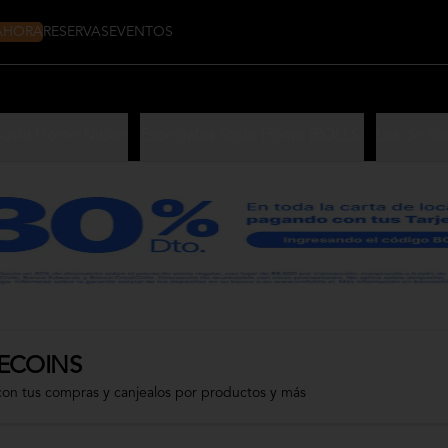
 AHORA
RESERVAS
EVENTOS
Sushi Home Nikkei
Especiales Sushi Home (ROLLS)
Los de Si
ECOINS
con tus compras y canjealos por productos y más