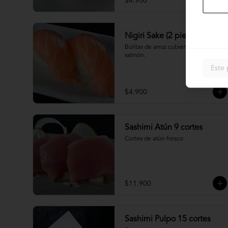
$4.900
Nigiri Sake (2 piezas)
Bolitas de arroz cubiertas por 
salmón.
Este 
$4.900
Sashimi Atún 9 cortes
Cortes de atún fresco
$11.900
Sashimi Pulpo 15 cortes