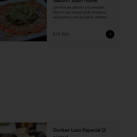
Sashimi Sushi Home
Laminas de salmón y/o pescado 
blanco con dressing de aceites y 
salsa ponzu con jengibre, sésamo y 
ciboulette.
$15.900
Gunkan Loco Especial (2