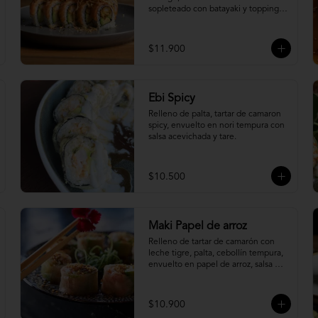
sopleteado con batayaki y topping 
de masa crocante.
$11.900
Ebi Spicy
Relleno de palta, tartar de camaron 
spicy, envuelto en nori tempura con 
salsa acevichada y tare.
$10.500
Maki Papel de arroz
Relleno de tartar de camarón con 
leche tigre, palta, cebollín tempura, 
envuelto en papel de arroz, salsa 
ponzu y quinoa frita.
$10.900