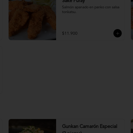
Sake Furay
Salmón apanado en panko con salsa 
tonkatsu.
$11.900
Gunkan Camarón Especial