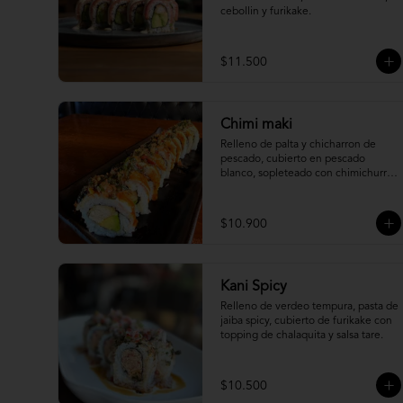
cebollin y furikake.
$11.500
Chimi maki
Relleno de palta y chicharron de 
pescado, cubierto en pescado 
blanco, sopleteado con chimichurri 
de mani y topping de furikake.
$10.900
Kani Spicy
Relleno de verdeo tempura, pasta de 
jaiba spicy, cubierto de furikake con 
topping de chalaquita y salsa tare.
$10.500