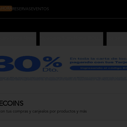
 AHORA
RESERVAS
EVENTOS
Sushi Home Nikkei
Especiales Sushi Home (ROLLS)
Los de Si
ECOINS
con tus compras y canjealos por productos y más