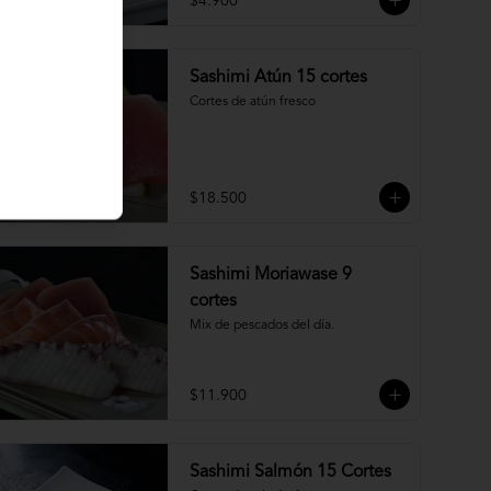
$4.900
Sashimi Atún 15 cortes
Cortes de atún fresco
$18.500
Sashimi Moriawase 9
cortes
Mix de pescados del día.
$11.900
Sashimi Salmón 15 Cortes