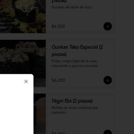
piezas)
Gunkan de tartar de loco.
$6.200
Gunkan Tako Especial (2
piezas)
Pulpo, mayo tigre de la casa, 
ciboulette y quinoa crocante.
$6.200
Close
Nigiri Ebi (2 piezas)
Bolitas de arroz cubiertas por 
camarón.