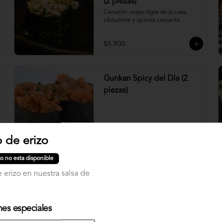
(2 piezas)
Camarón, mayo tigre de la casa, 
ciboulette y quinoa crocante.
$5.900
Gunkan Spicy del Día (2
piezas)
$5.500
o de erizo
o no esta disponible
Nigiri Atún (2 piezas)
 erizo en nuestra salsa de
Bolitas de arroz cubiertas por atún.
nes especiales