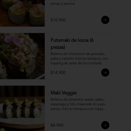
ponzu y quinoa
$10.900
Futomaki de locos (6
piezas)
Relleno de chicharron de pescado, 
palta y cebollin frito en tempura, con 
topping de tartar de loco trufado.
$14.900
Maki Veggie
Relleno de pimenton asado, palta, 
esparrago y tofu maserado en yuzu 
ponzu, frito en tempura con topping 
de pure camote.
$8.900