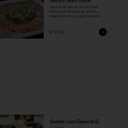
Sashimi Sushi Home
Laminas de salmón y/o pescado 
blanco con dressing de aceites y 
salsa ponzu con jengibre, sésamo y 
ciboulette.
$15.900
Gunkan Loco Especial (2