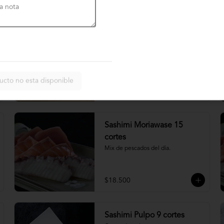
$4.900
Nigiri acevichado
Cubierto de salmon, con topping de 
mayo trigre y furikake.
ucto no esta disponible
$5.500
Sashimi Moriawase 15
cortes
Mix de pescados del día.
$18.500
Sashimi Pulpo 9 cortes