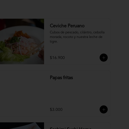
Ceviche Peruano
Cubos de pescado, cilántro, cebolla 
morada, rocoto y nuestra leche de 
tigre.
$16.900
Papas fritas
$3.000