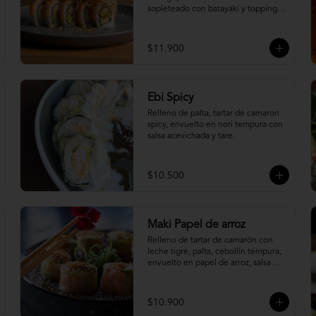
sopleteado con batayaki y topping 
de masa crocante.
$11.900
Ebi Spicy
Relleno de palta, tartar de camaron 
spicy, envuelto en nori tempura con 
salsa acevichada y tare.
$10.500
Maki Papel de arroz
Relleno de tartar de camarón con 
leche tigre, palta, cebollín tempura, 
envuelto en papel de arroz, salsa 
ponzu y quinoa frita.
$10.900