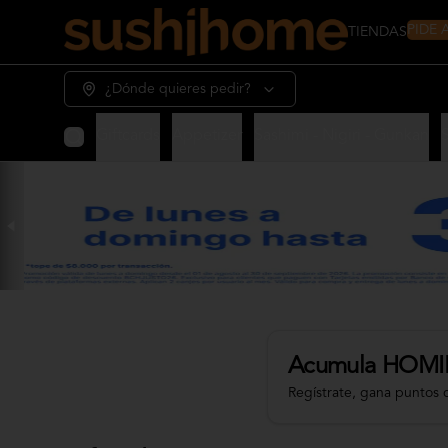
PIDE
TIENDAS
¿Dónde quieres pedir?
Giftcards
Appetizer
Sashimi - Nigiri - Gunkan
Acumula
HOMI
Regístrate, gana puntos 