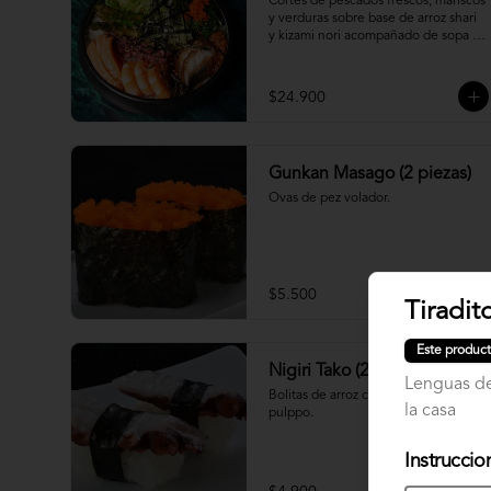
Cortes de pescados frescos, mariscos 
y verduras sobre base de arroz shari 
y kizami nori acompañado de sopa 
miso
$24.900
Gunkan Masago (2 piezas)
Ovas de pez volador.
$5.500
Tiradit
Este product
Nigiri Tako (2 piezas)
Lenguas de
Bolitas de arroz cubiertas por 
la casa
pulppo.
Instruccio