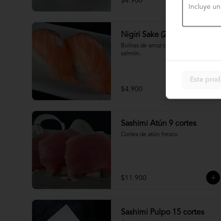
$4.900
Nigiri Sake (2 piezas)
Bolitas de arroz cubiertas por 
salmón.
Este prod
$4.900
Sashimi Atún 9 cortes
Cortes de atún fresco
$11.900
Sashimi Pulpo 15 cortes