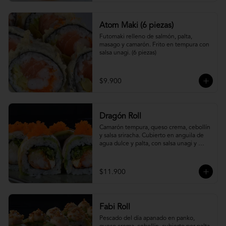
Atom Maki (6 piezas)
Futomaki relleno de salmón, palta, 
masago y camarón. Frito en tempura con 
salsa unagi. (6 piezas)
$9.900
Dragón Roll
Camarón tempura, queso crema, cebollín 
y salsa sriracha. Cubierto en anguila de 
agua dulce y palta, con salsa unagi y 
topping de masago.
$11.900
Fabi Roll
Pescado del día apanado en panko, 