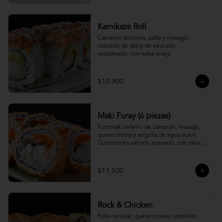
Kamikaze Roll
Camarón tempura, palta y masago, 
cubierto de spicy de pescado 
sopleteado, con salsa unagi.
$10.900
Maki Furay (6 piezas)
Futomaki relleno de camarón, masago, 
queso crema y anguila de agua dulce. 
Cubierto en salmón apanado, con salsa 
unagi. (6 piezas)
$11.500
Rock & Chicken
Pollo teriyaki, queso crema, cebollino 