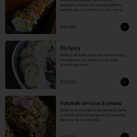
Relleno de palta y chicharron de 
pescado, cubierto en pescado blanco, 
sopleteado con chimichurri de mani y 
topping de furikake.
$10.900
Ebi Spicy
Relleno de palta, tartar de camaron spicy, 
envuelto en nori tempura con salsa 
acevichada y tare.
$10.500
Futomaki de locos (6 piezas)
Relleno de chicharron de pescado, palta 
y cebollin frito en tempura, con topping 
de tartar de loco trufado.