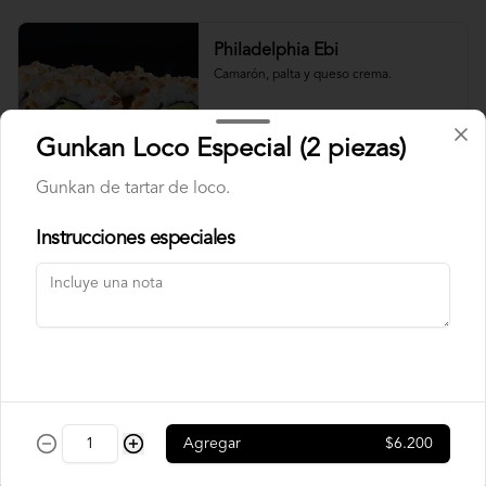
Philadelphia Ebi
Camarón, palta y queso crema.
Gunkan Loco Especial (2 piezas)
$7.500
Gunkan de tartar de loco.
Instrucciones especiales
Philadelphia Roll
Salmón, palta y queso crema.
$7.500
Rainbow Roll
Agregar
$6.200
Camarón, queso crema y pepino, 
envuelto en pescado y palta.