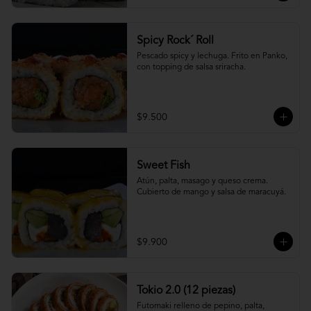
Spicy Rock´ Roll
Pescado spicy y lechuga. Frito en Panko, 
con topping de salsa sriracha.
$9.500
Sweet Fish
Atún, palta, masago y queso crema. 
Cubierto de mango y salsa de maracuyá.
$9.900
Tokio 2.0 (12 piezas)
Futomaki relleno de pepino, palta, 