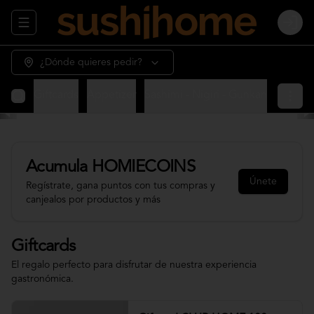
Abrir menu de navegación
Login
¿Dónde quieres pedir?
Giftcards
Appetizer
Sashimi - Nigiri - Gunkan
Sushi 
Acumula
HOMIECOINS
Únete
Regístrate, gana puntos con tus compras y
canjealos por productos y más
Giftcards
El regalo perfecto para disfrutar de nuestra experiencia
gastronómica.