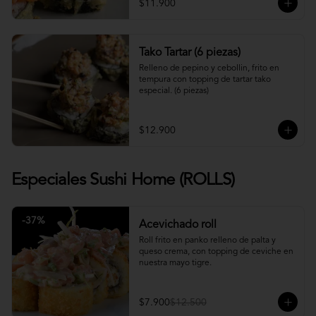
$11.900
Tako Tartar (6 piezas)
Relleno de pepino y cebollin, frito en 
tempura con topping de tartar tako 
especial. (6 piezas)
$12.900
Especiales Sushi Home (ROLLS)
-
37
%
Acevichado roll
Roll frito en panko relleno de palta y 
queso crema, con topping de ceviche en 
nuestra mayo tigre.
$7.900
$12.500