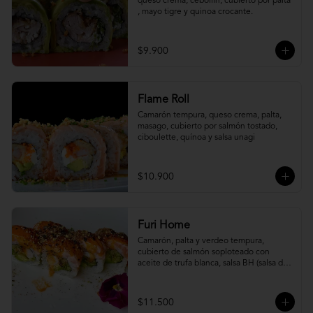
queso crema, cebollín, cubierto por palta 
, mayo tigre y quinoa crocante.
$9.900
Flame Roll
Camarón tempura, queso crema, palta, 
masago, cubierto por salmón tostado, 
ciboulette, quínoa y salsa unagi
$10.900
Furi Home
Camarón, palta y verdeo tempura, 
cubierto de salmón soploteado con 
aceite de trufa blanca, salsa BH (salsa de 
ajíes coreanos y mayonesa, levemente 
picante) y furikake.
$11.500