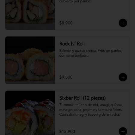
cubierto por panko.
$8.900
Rock N´ Roll
Salmón y queso crema. Frito en panko, 
con salsa tonkatsu.
$9.500
Sixbar Roll (12 piezas)
Futomaki relleno de ebi, unagi, quínoa, 
masago, palta, pepino y tempura flakes. 
Con salsa unagi y topping de sriracha.
$13.900