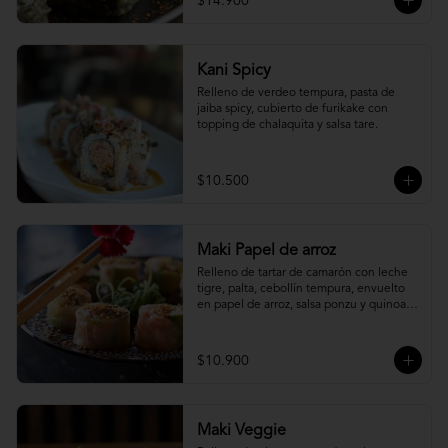
$14.900
Kani Spicy
Relleno de verdeo tempura, pasta de 
jaiba spicy, cubierto de furikake con 
topping de chalaquita y salsa tare.
$10.500
Maki Papel de arroz
Relleno de tartar de camarón con leche 
tigre, palta, cebollín tempura, envuelto 
en papel de arroz, salsa ponzu y quinoa 
frita.
$10.900
Maki Veggie