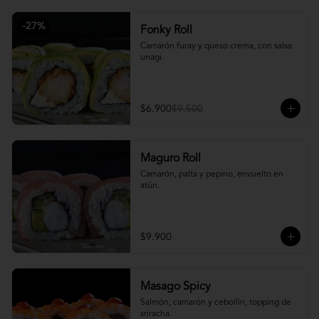
-
27
%
Fonky Roll
Camarón furay y queso crema, con salsa 
unagi.
$6.900
$9.500
Maguro Roll
Camarón, palta y pepino, envuelto en 
atún.
$9.900
Masago Spicy
Salmón, camarón y cebollín, topping de 
sriracha.