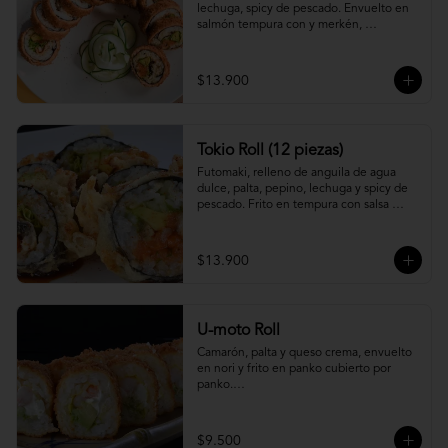
lechuga, spicy de pescado. Envuelto en 
salmón tempura con y merkén, 
acompáñalo con salsa unagi.
$13.900
Tokio Roll (12 piezas)
Futomaki, relleno de anguila de agua 
dulce, palta, pepino, lechuga y spicy de 
pescado. Frito en tempura con salsa 
unagi y merquén.
$13.900
U-moto Roll
Camarón, palta y queso crema, envuelto 
en nori y frito en panko cubierto por 
panko.

Foto referencial.
$9.500