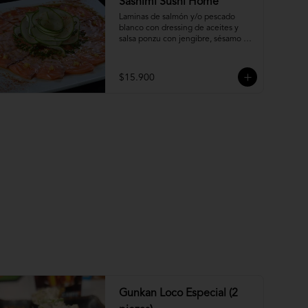
Sashimi Sushi Home
Laminas de salmón y/o pescado 
blanco con dressing de aceites y 
salsa ponzu con jengibre, sésamo y 
ciboulette.
$15.900
Gunkan Loco Especial (2