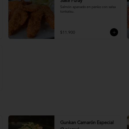
Sake Furay
Salmón apanado en panko con salsa 
tonkatsu.
$11.900
Gunkan Camarón Especial