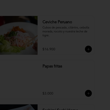
Ceviche Peruano
Cubos de pescado, cilántro, cebolla 
morada, rocoto y nuestra leche de 
tigre.
$16.900
Papas fritas
$3.000