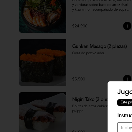
Cortes de pescados frescos, mariscos 
y verduras sobre base de arroz shari 
y kizami nori acompañado de sopa 
miso
$24.900
Gunkan Masago (2 piezas)
Ovas de pez volador.
$5.500
Jugo
Nigiri Tako (2 piezas)
Este pr
Bolitas de arroz cubiertas por 
pulppo.
Instru