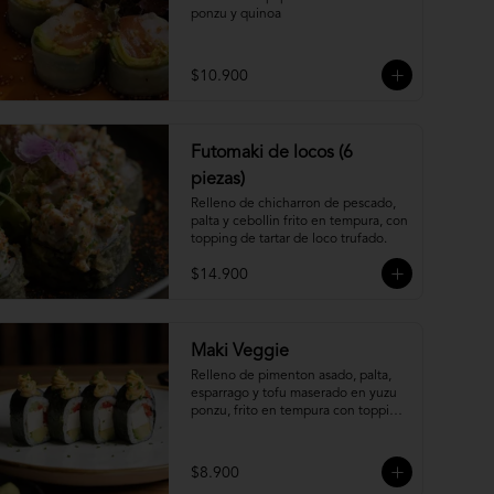
ponzu y quinoa
$10.900
Futomaki de locos (6
piezas)
Relleno de chicharron de pescado, 
palta y cebollin frito en tempura, con 
topping de tartar de loco trufado.
$14.900
Maki Veggie
Relleno de pimenton asado, palta, 
esparrago y tofu maserado en yuzu 
ponzu, frito en tempura con topping 
de pure camote.
$8.900