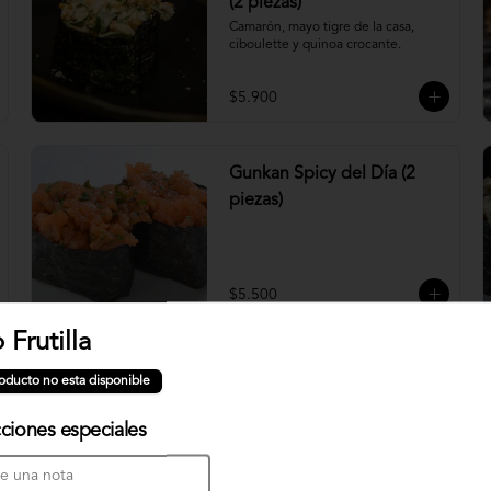
(2 piezas)
Camarón, mayo tigre de la casa, 
ciboulette y quinoa crocante.
$5.900
Gunkan Spicy del Día (2
piezas)
$5.500
 Frutilla
Nigiri Atún (2 piezas)
oducto no esta disponible
Bolitas de arroz cubiertas por atún.
cciones especiales