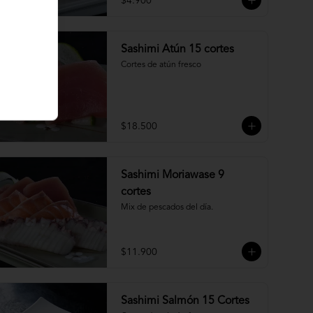
$4.900
Sashimi Atún 15 cortes
Cortes de atún fresco
$18.500
Sashimi Moriawase 9
cortes
Mix de pescados del día.
$11.900
Sashimi Salmón 15 Cortes