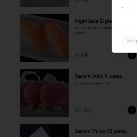
$4.900
Nigiri Sake (2 piezas)
Bolitas de arroz cubiertas por 
salmón.
Este 
$4.900
Sashimi Atún 9 cortes
Cortes de atún fresco
$11.900
Sashimi Pulpo 15 cortes