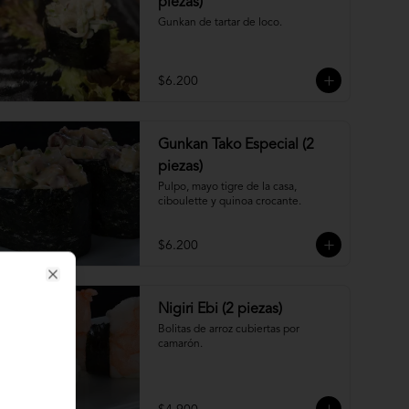
piezas)
Gunkan de tartar de loco.
$6.200
Gunkan Tako Especial (2
piezas)
Pulpo, mayo tigre de la casa, 
ciboulette y quinoa crocante.
$6.200
Close
Nigiri Ebi (2 piezas)
Bolitas de arroz cubiertas por 
camarón.