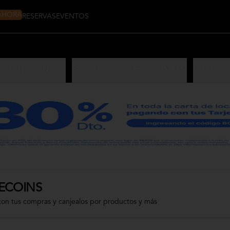
 AHORA
RESERVAS
EVENTOS
Sushi Home Nikkei
Especiales Sushi Home (ROLLS)
Los de Si
ECOINS
con tus compras y canjealos por productos y más