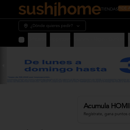
PIDE
TIENDAS
¿Dónde quieres pedir?
Giftcards
Appetizer
Sashimi - Nigiri - Gunkan
Acumula
HOMI
Regístrate, gana puntos 