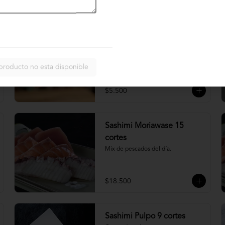
$4.900
Nigiri acevichado
Cubierto de salmon, con topping de 
mayo trigre y furikake.
producto no esta disponible
$5.500
Sashimi Moriawase 15
cortes
Mix de pescados del día.
$18.500
Sashimi Pulpo 9 cortes