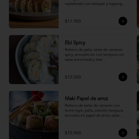
sopleteado con batayaki y topping 
de masa crocante.
$11.900
Ebi Spicy
Relleno de palta, tartar de camaron 
spicy, envuelto en nori tempura con 
salsa acevichada y tare.
$10.500
Maki Papel de arroz
Relleno de tartar de camarón con 
leche tigre, palta, cebollín tempura, 
envuelto en papel de arroz, salsa 
ponzu y quinoa frita.
$10.900