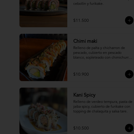
cebollin y furikake.
$11.500
Chimi maki
Relleno de palta y chicharron de 
pescado, cubierto en pescado 
blanco, sopleteado con chimichurri 
de mani y topping de furikake.
$10.900
Kani Spicy
Relleno de verdeo tempura, pasta de 
jaiba spicy, cubierto de furikake con 
topping de chalaquita y salsa tare.
$10.500