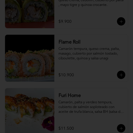
queso crema, cebollín, cubierto por palta 
, mayo tigre y quinoa crocante.
$9.900
Flame Roll
Camarón tempura, queso crema, palta, 
masago, cubierto por salmón tostado, 
ciboulette, quínoa y salsa unagi
$10.900
Furi Home
Camarón, palta y verdeo tempura, 
cubierto de salmón soploteado con 
aceite de trufa blanca, salsa BH (salsa de 
ajíes coreanos y mayonesa, levemente 
picante) y furikake.
$11.500