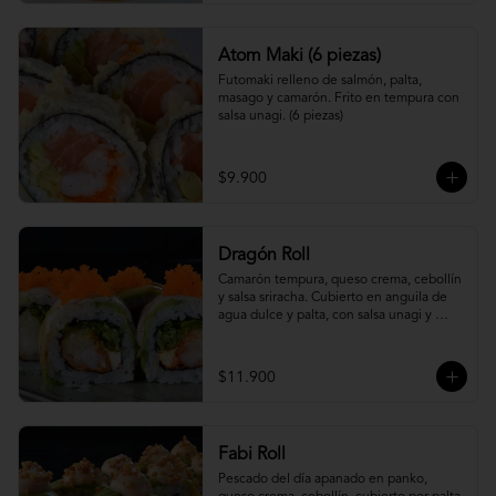
Atom Maki (6 piezas)
Futomaki relleno de salmón, palta, 
masago y camarón. Frito en tempura con 
salsa unagi. (6 piezas)
$9.900
Dragón Roll
Camarón tempura, queso crema, cebollín 
y salsa sriracha. Cubierto en anguila de 
agua dulce y palta, con salsa unagi y 
topping de masago.
$11.900
Fabi Roll
Pescado del día apanado en panko, 