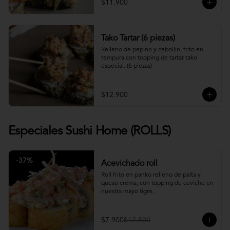
$11.900
Tako Tartar (6 piezas)
Relleno de pepino y cebollin, frito en 
tempura con topping de tartar tako 
especial. (6 piezas)
$12.900
Especiales Sushi Home (ROLLS)
-
37
%
Acevichado roll
Roll frito en panko relleno de palta y 
queso crema, con topping de ceviche en 
nuestra mayo tigre.
$7.900
$12.500