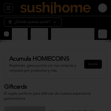
Abrir menu de navegación
Login
¿Dónde quieres pedir?
Giftcards
Appetizer
Sashimi - Nigiri - Gunkan
Sushi 
Acumula
HOMIECOINS
Únete
Regístrate, gana puntos con tus compras y
canjealos por productos y más
Giftcards
El regalo perfecto para disfrutar de nuestra experiencia
gastronómica.