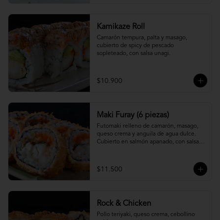
Kamikaze Roll
Camarón tempura, palta y masago, 
cubierto de spicy de pescado 
sopleteado, con salsa unagi.
$10.900
Maki Furay (6 piezas)
Futomaki relleno de camarón, masago, 
queso crema y anguila de agua dulce. 
Cubierto en salmón apanado, con salsa 
unagi. (6 piezas)
$11.500
Rock & Chicken
Pollo teriyaki, queso crema, cebollino 