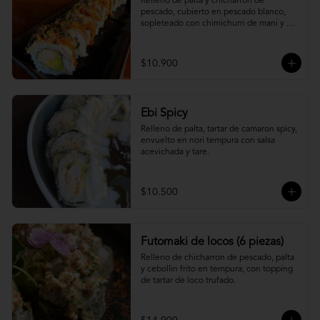
Relleno de palta y chicharron de 
pescado, cubierto en pescado blanco, 
sopleteado con chimichurri de mani y 
topping de furikake.
$10.900
Ebi Spicy
Relleno de palta, tartar de camaron spicy, 
envuelto en nori tempura con salsa 
acevichada y tare.
$10.500
Futomaki de locos (6 piezas)
Relleno de chicharron de pescado, palta 
y cebollin frito en tempura, con topping 
de tartar de loco trufado.