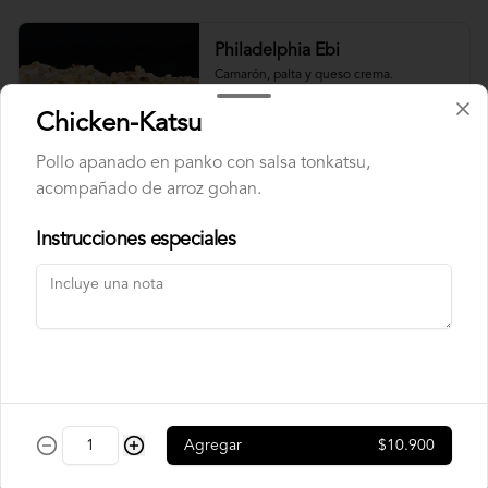
Philadelphia Ebi
Camarón, palta y queso crema.
Chicken-Katsu
Pollo apanado en panko con salsa tonkatsu,
$7.500
acompañado de arroz gohan.
Instrucciones especiales
Philadelphia Roll
Salmón, palta y queso crema.
$7.500
Rainbow Roll
Agregar
$10.900
Camarón, queso crema y pepino, 
envuelto en pescado y palta.