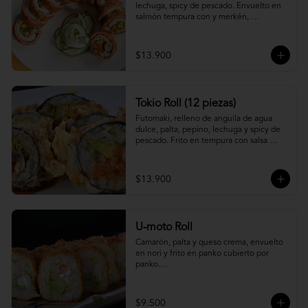
lechuga, spicy de pescado. Envuelto en 
salmón tempura con y merkén, 
acompáñalo con salsa unagi.
$13.900
Tokio Roll (12 piezas)
Futomaki, relleno de anguila de agua 
dulce, palta, pepino, lechuga y spicy de 
pescado. Frito en tempura con salsa 
unagi y merquén.
$13.900
U-moto Roll
Camarón, palta y queso crema, envuelto 
en nori y frito en panko cubierto por 
panko.

Foto referencial.
$9.500