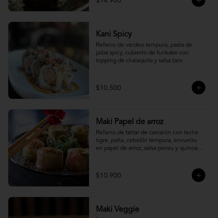
$14.900
Kani Spicy
Relleno de verdeo tempura, pasta de 
jaiba spicy, cubierto de furikake con 
topping de chalaquita y salsa tare.
$10.500
Maki Papel de arroz
Relleno de tartar de camarón con leche 
tigre, palta, cebollín tempura, envuelto 
en papel de arroz, salsa ponzu y quinoa 
frita.
$10.900
Maki Veggie