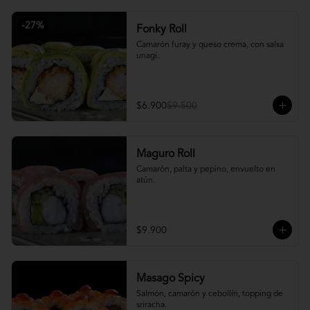
-
27
%
Fonky Roll
Camarón furay y queso crema, con salsa 
unagi.
$6.900
$9.500
Maguro Roll
Camarón, palta y pepino, envuelto en 
atún.
$9.900
Masago Spicy
Salmón, camarón y cebollín, topping de 
sriracha.