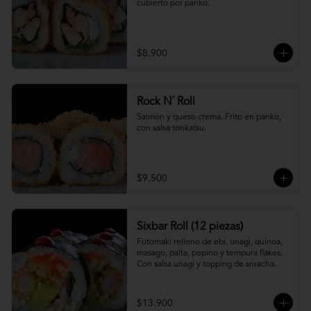
cubierto por panko.
$8.900
Rock N´ Roll
Salmón y queso crema. Frito en panko, 
con salsa tonkatsu.
$9.500
Sixbar Roll (12 piezas)
Futomaki relleno de ebi, unagi, quínoa, 
masago, palta, pepino y tempura flakes. 
Con salsa unagi y topping de sriracha.
$13.900