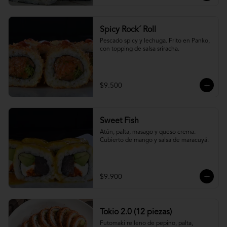
Spicy Rock´ Roll
Pescado spicy y lechuga. Frito en Panko, 
con topping de salsa sriracha.
$9.500
Sweet Fish
Atún, palta, masago y queso crema. 
Cubierto de mango y salsa de maracuyá.
$9.900
Tokio 2.0 (12 piezas)
Futomaki relleno de pepino, palta, 