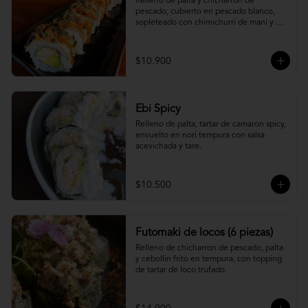
Relleno de palta y chicharron de 
pescado, cubierto en pescado blanco, 
sopleteado con chimichurri de mani y 
topping de furikake.
$10.900
Ebi Spicy
Relleno de palta, tartar de camaron spicy, 
envuelto en nori tempura con salsa 
acevichada y tare.
$10.500
Futomaki de locos (6 piezas)
Relleno de chicharron de pescado, palta 
y cebollin frito en tempura, con topping 
de tartar de loco trufado.