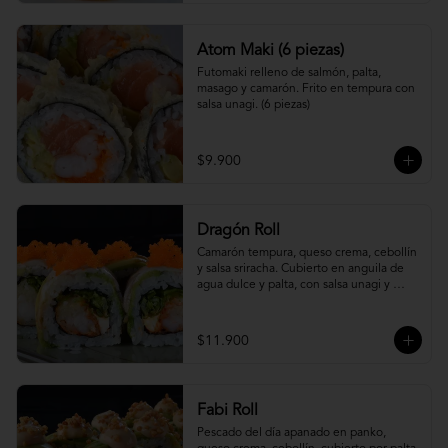
Atom Maki (6 piezas)
Futomaki relleno de salmón, palta, 
masago y camarón. Frito en tempura con 
salsa unagi. (6 piezas)
$9.900
Dragón Roll
Camarón tempura, queso crema, cebollín 
y salsa sriracha. Cubierto en anguila de 
agua dulce y palta, con salsa unagi y 
topping de masago.
$11.900
Fabi Roll
Pescado del día apanado en panko, 