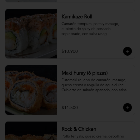
Kamikaze Roll
Camarón tempura, palta y masago, 
cubierto de spicy de pescado 
sopleteado, con salsa unagi.
$10.900
Maki Furay (6 piezas)
Futomaki relleno de camarón, masago, 
queso crema y anguila de agua dulce. 
Cubierto en salmón apanado, con salsa 
unagi. (6 piezas)
$11.500
Rock & Chicken
Pollo teriyaki, queso crema, cebollino 