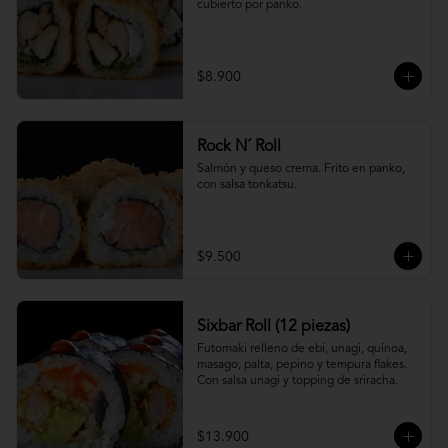
cubierto por panko.
$8.900
Rock N´ Roll
Salmón y queso crema. Frito en panko, 
con salsa tonkatsu.
$9.500
Sixbar Roll (12 piezas)
Futomaki relleno de ebi, unagi, quínoa, 
masago, palta, pepino y tempura flakes. 
Con salsa unagi y topping de sriracha.
$13.900