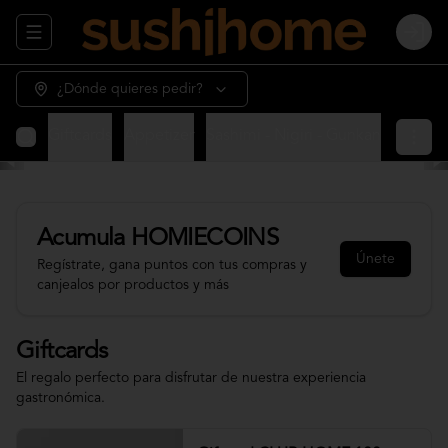
Abrir menu de navegación
Login
¿Dónde quieres pedir?
Giftcards
Appetizer
Sashimi - Nigiri - Gunkan
Sushi 
Acumula
HOMIECOINS
Únete
Regístrate, gana puntos con tus compras y
canjealos por productos y más
Giftcards
El regalo perfecto para disfrutar de nuestra experiencia
gastronómica.