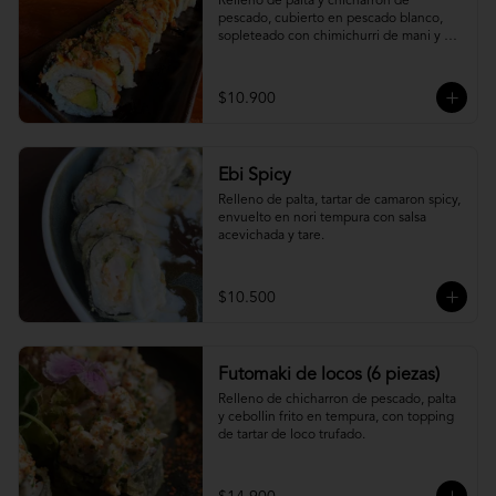
Relleno de palta y chicharron de 
pescado, cubierto en pescado blanco, 
sopleteado con chimichurri de mani y 
topping de furikake.
$10.900
Ebi Spicy
Relleno de palta, tartar de camaron spicy, 
envuelto en nori tempura con salsa 
acevichada y tare.
$10.500
Futomaki de locos (6 piezas)
Relleno de chicharron de pescado, palta 
y cebollin frito en tempura, con topping 
de tartar de loco trufado.