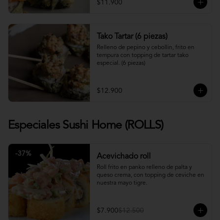
$11.900
Tako Tartar (6 piezas)
Relleno de pepino y cebollin, frito en 
tempura con topping de tartar tako 
especial. (6 piezas)
$12.900
Especiales Sushi Home (ROLLS)
-
37
%
Acevichado roll
Roll frito en panko relleno de palta y 
queso crema, con topping de ceviche en 
nuestra mayo tigre.
$7.900
$12.500