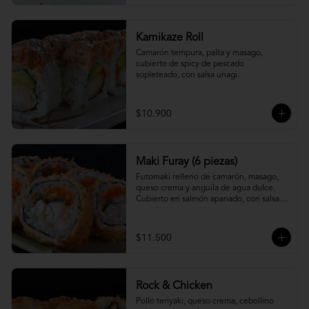
Kamikaze Roll
Camarón tempura, palta y masago, 
cubierto de spicy de pescado 
sopleteado, con salsa unagi.
$10.900
Maki Furay (6 piezas)
Futomaki relleno de camarón, masago, 
queso crema y anguila de agua dulce. 
Cubierto en salmón apanado, con salsa 
unagi. (6 piezas)
$11.500
Rock & Chicken
Pollo teriyaki, queso crema, cebollino 