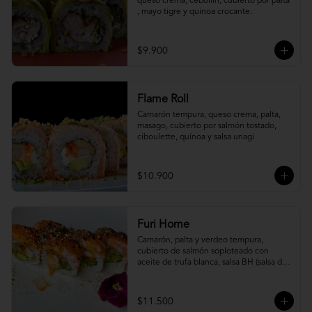
queso crema, cebollín, cubierto por palta 
, mayo tigre y quinoa crocante.
$9.900
Flame Roll
Camarón tempura, queso crema, palta, 
masago, cubierto por salmón tostado, 
ciboulette, quínoa y salsa unagi
$10.900
Furi Home
Camarón, palta y verdeo tempura, 
cubierto de salmón soploteado con 
aceite de trufa blanca, salsa BH (salsa de 
ajíes coreanos y mayonesa, levemente 
picante) y furikake.
$11.500