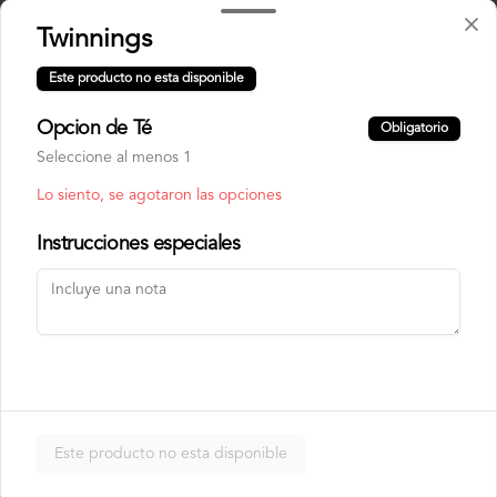
Twinnings
Philadelphia Ebi
Camarón, palta y queso crema.
Este producto no esta disponible
Opcion de Té
Obligatorio
Seleccione al menos 1
$7.500
Lo siento, se agotaron las opciones
Instrucciones especiales
Philadelphia Roll
Salmón, palta y queso crema.
$7.500
Rainbow Roll
Este producto no esta disponible
Camarón, queso crema y pepino, 
envuelto en pescado y palta.