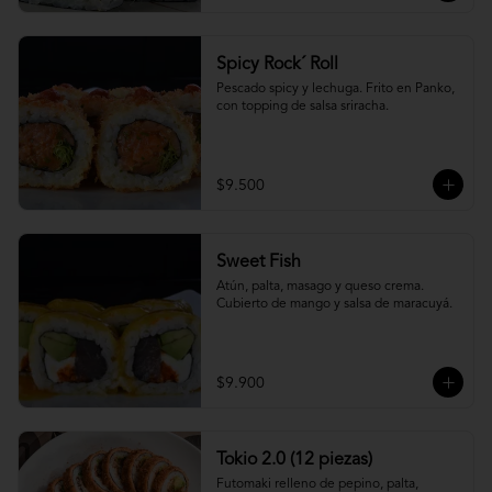
Spicy Rock´ Roll
Pescado spicy y lechuga. Frito en Panko, 
con topping de salsa sriracha.
$9.500
Sweet Fish
Atún, palta, masago y queso crema. 
Cubierto de mango y salsa de maracuyá.
$9.900
Tokio 2.0 (12 piezas)
Futomaki relleno de pepino, palta, 