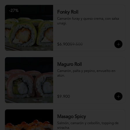
-
27
%
Fonky Roll
Camarón furay y queso crema, con salsa 
unagi.
$6.900
$9.500
Maguro Roll
Camarón, palta y pepino, envuelto en 
atún.
$9.900
Masago Spicy
Salmón, camarón y cebollín, topping de 
sriracha.