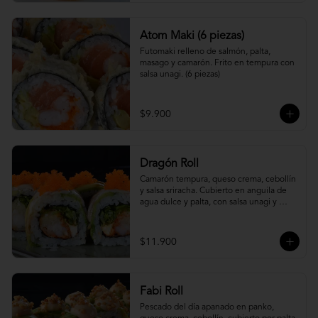
Atom Maki (6 piezas)
Futomaki relleno de salmón, palta, 
masago y camarón. Frito en tempura con 
salsa unagi. (6 piezas)
$9.900
Dragón Roll
Camarón tempura, queso crema, cebollín 
y salsa sriracha. Cubierto en anguila de 
agua dulce y palta, con salsa unagi y 
topping de masago.
$11.900
Fabi Roll
Pescado del día apanado en panko, 