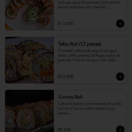
lechuga, spicy de pescado. Envuelto en 
salmón tempura con y merkén, 
acompáñalo con salsa unagi.
$13.900
Tokio Roll (12 piezas)
Futomaki, relleno de anguila de agua 
dulce, palta, pepino, lechuga y spicy de 
pescado. Frito en tempura con salsa 
unagi y merquén.
$13.900
U-moto Roll
Camarón, palta y queso crema, envuelto 
en nori y frito en panko cubierto por 
panko.

Foto referencial.
$9.500