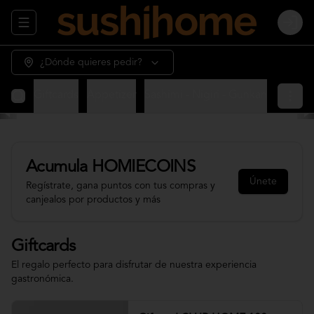
Abrir menu de navegación
Login
¿Dónde quieres pedir?
Giftcards
Appetizer
Sashimi - Nigiri - Gunkan
Sushi 
Acumula
HOMIECOINS
Únete
Regístrate, gana puntos con tus compras y
canjealos por productos y más
Giftcards
El regalo perfecto para disfrutar de nuestra experiencia
gastronómica.