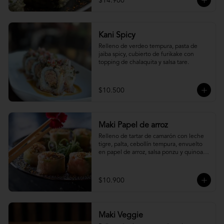
$14.900
Kani Spicy
Relleno de verdeo tempura, pasta de 
jaiba spicy, cubierto de furikake con 
topping de chalaquita y salsa tare.
$10.500
Maki Papel de arroz
Relleno de tartar de camarón con leche 
tigre, palta, cebollín tempura, envuelto 
en papel de arroz, salsa ponzu y quinoa 
frita.
$10.900
Maki Veggie