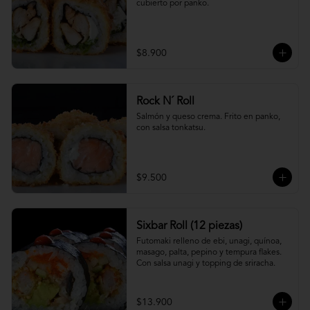
cubierto por panko.
$8.900
Rock N´ Roll
Salmón y queso crema. Frito en panko, 
con salsa tonkatsu.
$9.500
Sixbar Roll (12 piezas)
Futomaki relleno de ebi, unagi, quínoa, 
masago, palta, pepino y tempura flakes. 
Con salsa unagi y topping de sriracha.
$13.900