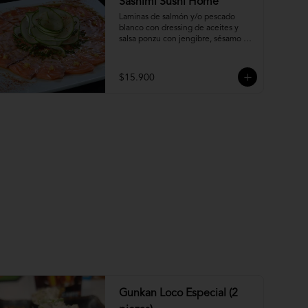
Sashimi Sushi Home
Laminas de salmón y/o pescado 
blanco con dressing de aceites y 
salsa ponzu con jengibre, sésamo y 
ciboulette.
$15.900
Gunkan Loco Especial (2