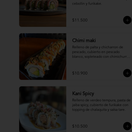
cebollin y furikake.
$11.500
Chimi maki
Relleno de palta y chicharron de 
pescado, cubierto en pescado 
blanco, sopleteado con chimichurri 
de mani y topping de furikake.
$10.900
Kani Spicy
Relleno de verdeo tempura, pasta de 
jaiba spicy, cubierto de furikake con 
topping de chalaquita y salsa tare.
$10.500