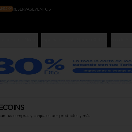
 AHORA
RESERVAS
EVENTOS
Sushi Home Nikkei
Especiales Sushi Home (ROLLS)
Los de Si
ECOINS
con tus compras y canjealos por productos y más