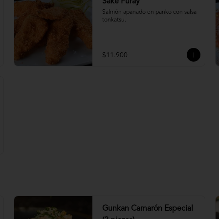
Sake Furay
Salmón apanado en panko con salsa 
tonkatsu.
$11.900
Gunkan Camarón Especial