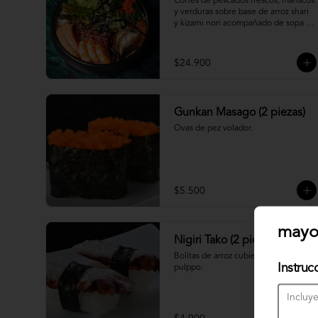
Cortes de pescados frescos, mariscos 
y verduras sobre base de arroz shari 
y kizami nori acompañado de sopa 
miso
$24.900
Gunkan Masago (2 piezas)
Ovas de pez volador.
$5.500
mayo
Nigiri Tako (2 piezas)
Bolitas de arroz cubiertas por 
Instruc
pulppo.