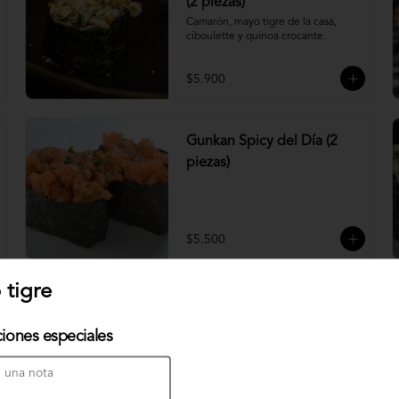
(2 piezas)
Camarón, mayo tigre de la casa, 
ciboulette y quinoa crocante.
$5.900
Gunkan Spicy del Día (2
piezas)
$5.500
 tigre
Nigiri Atún (2 piezas)
Bolitas de arroz cubiertas por atún.
ciones especiales