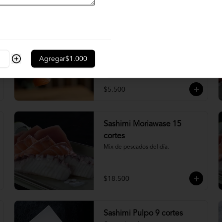
$4.900
Nigiri acevichado
Cubierto de salmon, con topping de 
mayo trigre y furikake.
Agregar
$1.000
$5.500
Sashimi Moriawase 15
cortes
Mix de pescados del día.
$18.500
Sashimi Pulpo 9 cortes