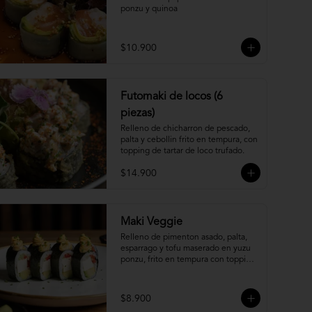
ponzu y quinoa
$10.900
Futomaki de locos (6
piezas)
Relleno de chicharron de pescado, 
palta y cebollin frito en tempura, con 
topping de tartar de loco trufado.
$14.900
Maki Veggie
Relleno de pimenton asado, palta, 
esparrago y tofu maserado en yuzu 
ponzu, frito en tempura con topping 
de pure camote.
$8.900