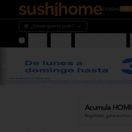
PIDE
TIENDAS
¿Dónde quieres pedir?
Giftcards
Appetizer
Sashimi - Nigiri - Gunkan
Acumula
HOMI
Regístrate, gana puntos 