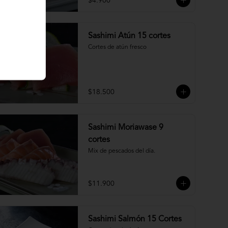
$4.900
Sashimi Atún 15 cortes
Cortes de atún fresco
$18.500
Sashimi Moriawase 9
cortes
Mix de pescados del día.
$11.900
Sashimi Salmón 15 Cortes