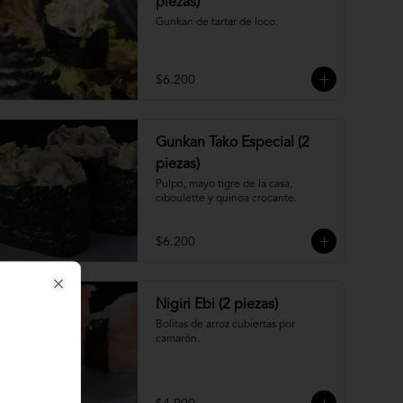
piezas)
Gunkan de tartar de loco.
$6.200
Gunkan Tako Especial (2
piezas)
Pulpo, mayo tigre de la casa, 
ciboulette y quinoa crocante.
$6.200
Close
Nigiri Ebi (2 piezas)
Bolitas de arroz cubiertas por 
camarón.