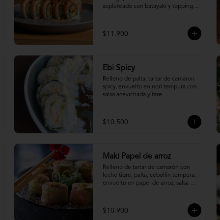
sopleteado con batayaki y topping 
de masa crocante.
$11.900
Ebi Spicy
Relleno de palta, tartar de camaron 
spicy, envuelto en nori tempura con 
salsa acevichada y tare.
$10.500
Maki Papel de arroz
Relleno de tartar de camarón con 
leche tigre, palta, cebollín tempura, 
envuelto en papel de arroz, salsa 
ponzu y quinoa frita.
$10.900