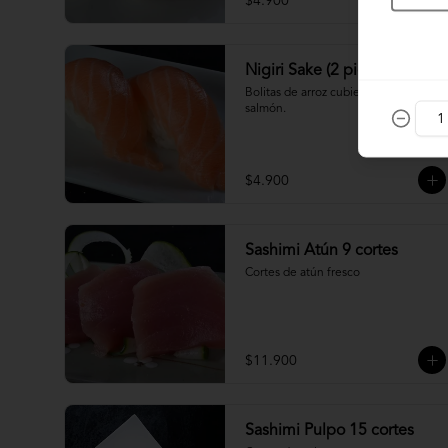
$4.900
Nigiri Sake (2 piezas)
Bolitas de arroz cubiertas por 
salmón.
$4.900
Sashimi Atún 9 cortes
Cortes de atún fresco
$11.900
Sashimi Pulpo 15 cortes