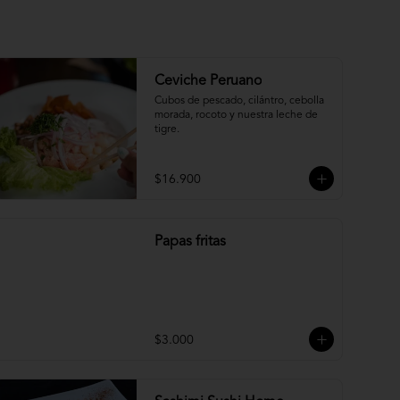
Ceviche Peruano
Cubos de pescado, cilántro, cebolla 
morada, rocoto y nuestra leche de 
tigre.
$16.900
Papas fritas
$3.000