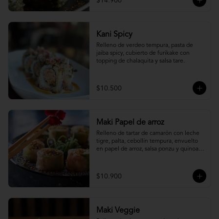
$14.900
Kani Spicy
Relleno de verdeo tempura, pasta de 
jaiba spicy, cubierto de furikake con 
topping de chalaquita y salsa tare.
$10.500
Maki Papel de arroz
Relleno de tartar de camarón con leche 
tigre, palta, cebollín tempura, envuelto 
en papel de arroz, salsa ponzu y quinoa 
frita.
$10.900
Maki Veggie