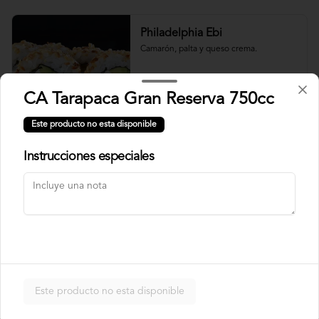
Philadelphia Ebi
Camarón, palta y queso crema.
CA Tarapaca Gran Reserva 750cc
$7.500
Este producto no esta disponible
Instrucciones especiales
Philadelphia Roll
Salmón, palta y queso crema.
$7.500
Rainbow Roll
Este producto no esta disponible
Camarón, queso crema y pepino, 
envuelto en pescado y palta.