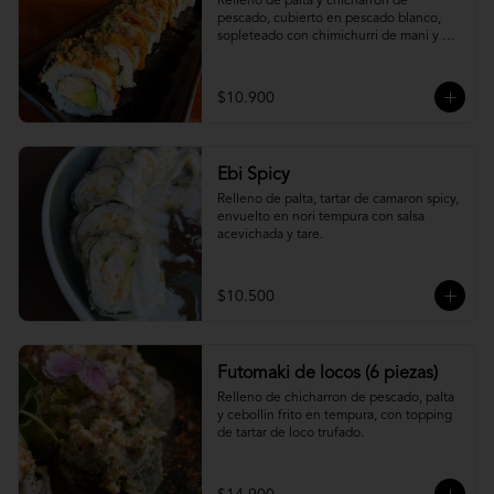
Relleno de palta y chicharron de 
pescado, cubierto en pescado blanco, 
sopleteado con chimichurri de mani y 
topping de furikake.
$10.900
Ebi Spicy
Relleno de palta, tartar de camaron spicy, 
envuelto en nori tempura con salsa 
acevichada y tare.
$10.500
Futomaki de locos (6 piezas)
Relleno de chicharron de pescado, palta 
y cebollin frito en tempura, con topping 
de tartar de loco trufado.