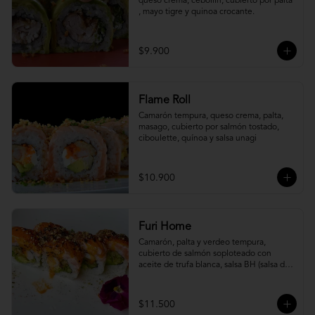
queso crema, cebollín, cubierto por palta 
, mayo tigre y quinoa crocante.
$9.900
Flame Roll
Camarón tempura, queso crema, palta, 
masago, cubierto por salmón tostado, 
ciboulette, quínoa y salsa unagi
$10.900
Furi Home
Camarón, palta y verdeo tempura, 
cubierto de salmón soploteado con 
aceite de trufa blanca, salsa BH (salsa de 
ajíes coreanos y mayonesa, levemente 
picante) y furikake.
$11.500