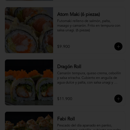
Atom Maki (6 piezas)
Futomaki relleno de salmón, palta, 
masago y camarón. Frito en tempura con 
salsa unagi. (6 piezas)
$9.900
Dragón Roll
Camarón tempura, queso crema, cebollín 
y salsa sriracha. Cubierto en anguila de 
agua dulce y palta, con salsa unagi y 
topping de masago.
$11.900
Fabi Roll
Pescado del día apanado en panko, 