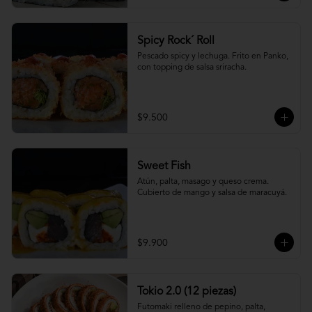
Spicy Rock´ Roll
Pescado spicy y lechuga. Frito en Panko, 
con topping de salsa sriracha.
$9.500
Sweet Fish
Atún, palta, masago y queso crema. 
Cubierto de mango y salsa de maracuyá.
$9.900
Tokio 2.0 (12 piezas)
Futomaki relleno de pepino, palta, 