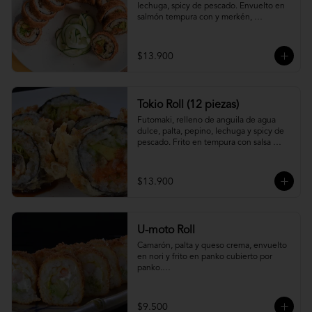
lechuga, spicy de pescado. Envuelto en 
salmón tempura con y merkén, 
acompáñalo con salsa unagi.
$13.900
Tokio Roll (12 piezas)
Futomaki, relleno de anguila de agua 
dulce, palta, pepino, lechuga y spicy de 
pescado. Frito en tempura con salsa 
unagi y merquén.
$13.900
U-moto Roll
Camarón, palta y queso crema, envuelto 
en nori y frito en panko cubierto por 
panko.

Foto referencial.
$9.500