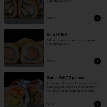
cubierto por panko.
$8.900
Rock N´ Roll
Salmón y queso crema. Frito en panko, 
con salsa tonkatsu.
$9.500
Sixbar Roll (12 piezas)
Futomaki relleno de ebi, unagi, quínoa, 
masago, palta, pepino y tempura flakes. 
Con salsa unagi y topping de sriracha.
$13.900