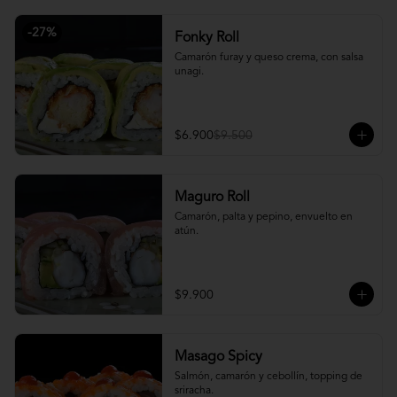
-
27
%
Fonky Roll
Camarón furay y queso crema, con salsa 
unagi.
$6.900
$9.500
Maguro Roll
Camarón, palta y pepino, envuelto en 
atún.
$9.900
Masago Spicy
Salmón, camarón y cebollín, topping de 
sriracha.