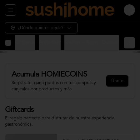
Abrir menu de navegación
Login
¿Dónde quieres pedir?
Giftcards
Appetizer
Sashimi - Nigiri - Gunkan
Sushi 
Acumula
HOMIECOINS
Únete
Regístrate, gana puntos con tus compras y
canjealos por productos y más
Giftcards
El regalo perfecto para disfrutar de nuestra experiencia
gastronómica.