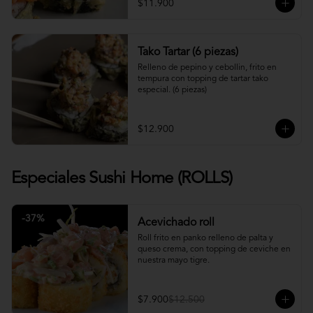
$11.900
Tako Tartar (6 piezas)
Relleno de pepino y cebollin, frito en 
tempura con topping de tartar tako 
especial. (6 piezas)
$12.900
Especiales Sushi Home (ROLLS)
-
37
%
Acevichado roll
Roll frito en panko relleno de palta y 
queso crema, con topping de ceviche en 
nuestra mayo tigre.
$7.900
$12.500