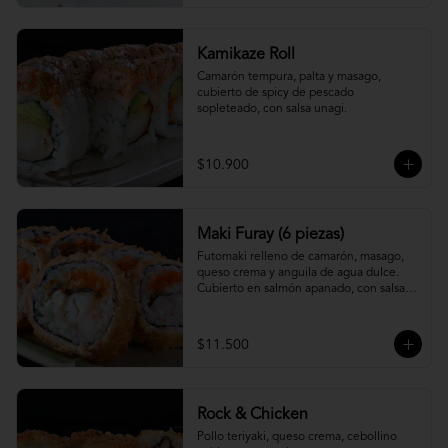
Kamikaze Roll
Camarón tempura, palta y masago, 
cubierto de spicy de pescado 
sopleteado, con salsa unagi.
$10.900
Maki Furay (6 piezas)
Futomaki relleno de camarón, masago, 
queso crema y anguila de agua dulce. 
Cubierto en salmón apanado, con salsa 
unagi. (6 piezas)
$11.500
Rock & Chicken
Pollo teriyaki, queso crema, cebollino 