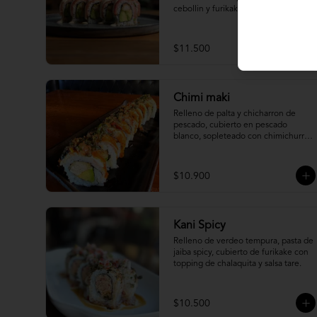
cebollin y furikake.
$11.500
Chimi maki
Relleno de palta y chicharron de 
pescado, cubierto en pescado 
blanco, sopleteado con chimichurri 
de mani y topping de furikake.
$10.900
Kani Spicy
Relleno de verdeo tempura, pasta de 
jaiba spicy, cubierto de furikake con 
topping de chalaquita y salsa tare.
$10.500