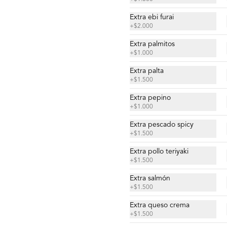
$4.900
Extra ebi furai
+
$2.000
Nigiri acevichado
Extra palmitos
Cubierto de salmon, con topping de 
+
$1.000
mayo trigre y furikake.
Extra palta
+
$1.500
$5.500
Extra pepino
+
$1.000
Extra pescado spicy
Sashimi Moriawase 15
+
$1.500
cortes
Mix de pescados del día.
Extra pollo teriyaki
+
$1.500
Extra salmón
$18.500
+
$1.500
Extra queso crema
+
$1.500
Sashimi Pulpo 9 cortes