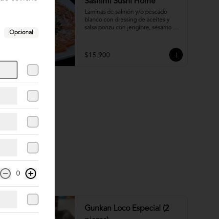
Sashimi Sushi Home
Laminas de salmón y/o pescado 
blanco con dressing de aceites y 
salsa ponzu con jengibre, sésamo y 
Opcional
ciboulette.
$15.900
0
Gunkan Loco Especial (2