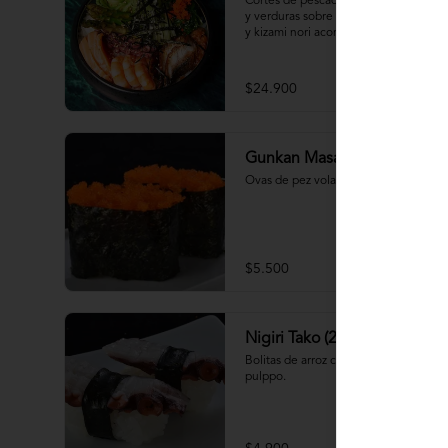
Cortes de pescados frescos, mariscos 
y verduras sobre base de arroz shari 
y kizami nori acompañado de sopa 
miso
$24.900
Gunkan Masago (2 piezas)
Ovas de pez volador.
$5.500
Nigiri Tako (2 piezas)
Bolitas de arroz cubiertas por 
pulppo.