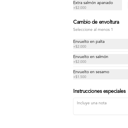
Cortes de pulpo.
Extra salmón apanado
+
$2.000
Cambio de envoltura
$12.900
Seleccione al menos 1
Envuelto en palta
+
$2.000
Envuelto en salmón
+
$2.000
Envuelto en sesamo
+
$1.500
Instrucciones especiales
Bataa
Relleno con palta, camaron furai y 
masago, cubierto de salmon 