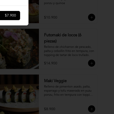
ponzu y quinoa
$7.900
$10.900
Futomaki de locos (6
piezas)
Relleno de chicharron de pescado, 
palta y cebollin frito en tempura, con 
topping de tartar de loco trufado.
$14.900
Maki Veggie
Relleno de pimenton asado, palta, 
esparrago y tofu maserado en yuzu 
ponzu, frito en tempura con topping 
de pure camote.
$8.900