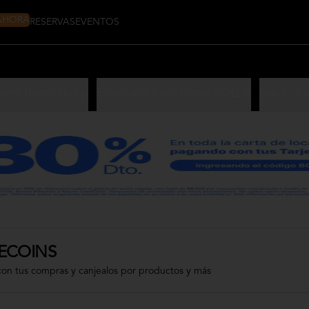
 AHORA
RESERVAS
EVENTOS
Sushi Home Nikkei
Especiales Sushi Home (ROLLS)
Los de Si
ECOINS
con tus compras y canjealos por productos y más