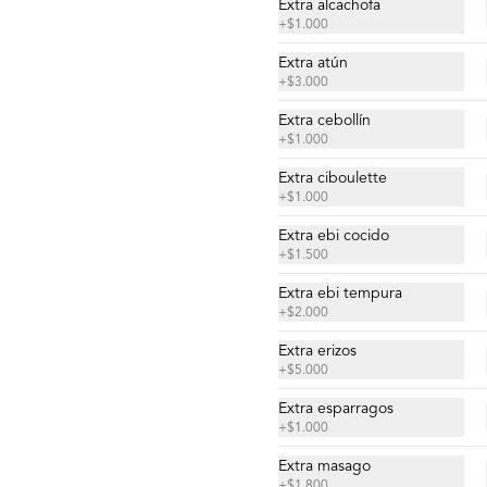
(2 piezas)
Extra alcachofa
+
$1.000
Camarón, mayo tigre de la casa, 
ciboulette y quinoa crocante.
Extra atún
+
$3.000
$5.900
Extra cebollín
+
$1.000
Gunkan Spicy del Día (2
Extra ciboulette
piezas)
+
$1.000
Extra ebi cocido
+
$1.500
$5.500
Extra ebi tempura
+
$2.000
Extra erizos
Nigiri Atún (2 piezas)
+
$5.000
Bolitas de arroz cubiertas por atún.
Extra esparragos
+
$1.000
Extra masago
+
$1.800