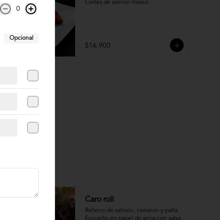
Cortes de salmón fresco.
0
Opcional
$16.900
Caro roll
Relleno de salmón, camaron y palta. 
Envuelto en papel de arroz con salsa 