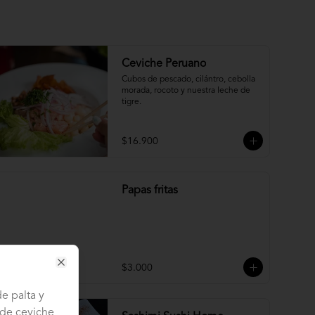
Ceviche Peruano
Cubos de pescado, cilántro, cebolla 
morada, rocoto y nuestra leche de 
tigre.
$16.900
Papas fritas
$3.000
Close
de palta y
 de ceviche