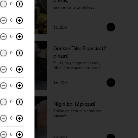
piezas)
0
Gunkan de tartar de loco.
0
$6.200
0
Gunkan Tako Especial (2
0
piezas)
Pulpo, mayo tigre de la casa, 
ciboulette y quinoa crocante.
0
$6.200
0
0
Nigiri Ebi (2 piezas)
Bolitas de arroz cubiertas por 
camarón.
0
0