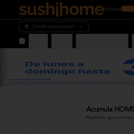
PIDE
TIENDAS
¿Dónde quieres pedir?
Giftcards
Appetizer
Sashimi - Nigiri - Gunkan
Acumula
HOMI
Regístrate, gana puntos 