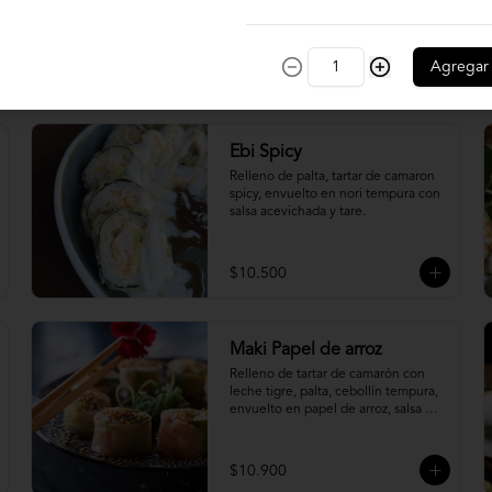
sopleteado con batayaki y topping 
de masa crocante.
Agregar
$11.900
Ebi Spicy
Relleno de palta, tartar de camaron 
spicy, envuelto en nori tempura con 
salsa acevichada y tare.
$10.500
Maki Papel de arroz
Relleno de tartar de camarón con 
leche tigre, palta, cebollín tempura, 
envuelto en papel de arroz, salsa 
ponzu y quinoa frita.
$10.900