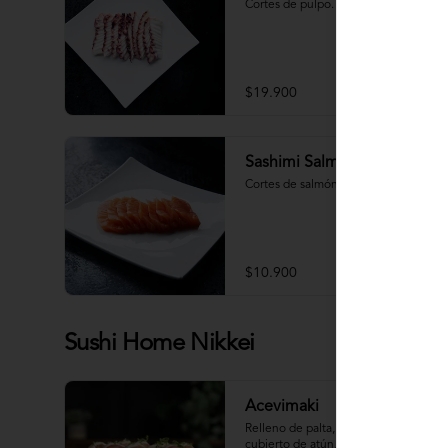
Cortes de pulpo.
$19.900
Sashimi Salmón 9 Cortes
Cortes de salmón fresco.
$10.900
Sushi Home Nikkei
Acevimaki
Relleno de palta, camaron quinoa, 
cubierto de atún, salsa acevichada, 