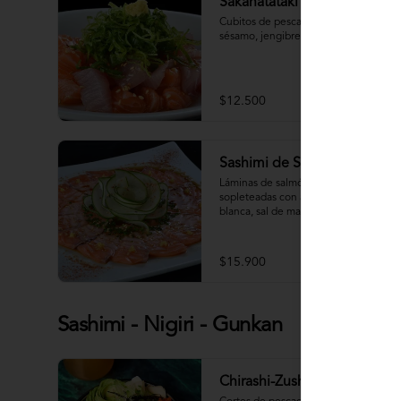
Sakanatataki
Cubitos de pescado con aceite de 
sésamo, jengibre, cebollín.
$12.500
Sashimi de Salmón Trufado
Láminas de salmón estilo carpaccio, 
sopleteadas con aceite de trufa 
blanca, sal de mar, ponzu y cilántro.
$15.900
Sashimi - Nigiri - Gunkan
Chirashi-Zushi