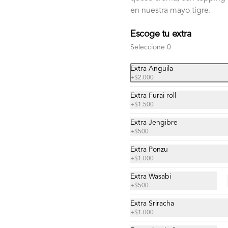
Sake Furay
en nuestra mayo tigre.
Salmón apanado en panko con salsa 
tonkatsu.
Escoge tu extra
Seleccione 0
$11.900
Extra Anguila
+
$2.000
Extra Furai roll
+
$1.500
Extra Jengibre
+
$500
Extra Ponzu
+
$1.000
Extra Wasabi
+
$500
Extra Sriracha
+
$1.000
Gunkan Camarón Especial