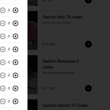
$4.900
0
Sashimi Atún 15 cortes
Cortes de atún fresco
0
0
$18.500
0
Sashimi Moriawase 9
0
cortes
Mix de pescados del día.
0
0
$11.900
0
Sashimi Salmón 15 Cortes