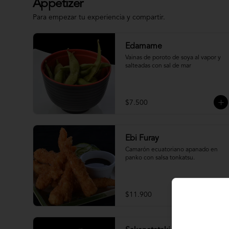
Appetizer
Para empezar tu experiencia y compartir.
Edamame
Vainas de poroto de soya al vapor y 
salteadas con sal de mar
$7.500
Ebi Furay
Camarón ecuatoriano apanado en 
panko con salsa tonkatsu.
$11.900