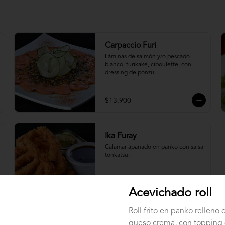
Carpaccio Furi
Láminas de salmón y/o pescado 
blanco, furikake, ciboulette, con 
dressing de ponzu.
$13.900
Ika Furay
Calamar apanado en panko con salsa 
tonkatsu.
Acevichado roll
$9.900
Roll frito en panko relleno 
queso crema, con topping