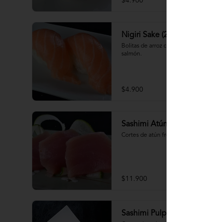
$4.900
Nigiri Sake (2 piezas)
Bolitas de arroz cubiertas por 
salmón.
$4.900
Sashimi Atún 9 cortes
Cortes de atún fresco
$11.900
Sashimi Pulpo 15 cortes