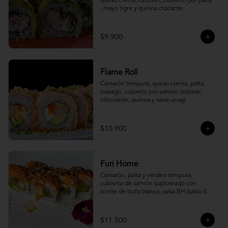
queso crema, cebollín, cubierto por palta 
, mayo tigre y quinoa crocante.
$9.900
Flame Roll
Camarón tempura, queso crema, palta, 
masago, cubierto por salmón tostado, 
ciboulette, quínoa y salsa unagi
$10.900
Furi Home
Camarón, palta y verdeo tempura, 
cubierto de salmón soploteado con 
aceite de trufa blanca, salsa BH (salsa de 
ajíes coreanos y mayonesa, levemente 
picante) y furikake.
$11.500