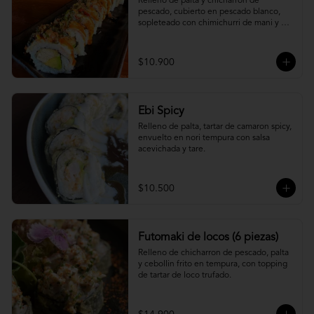
Relleno de palta y chicharron de 
pescado, cubierto en pescado blanco, 
sopleteado con chimichurri de mani y 
topping de furikake.
$10.900
Ebi Spicy
Relleno de palta, tartar de camaron spicy, 
envuelto en nori tempura con salsa 
acevichada y tare.
$10.500
Futomaki de locos (6 piezas)
Relleno de chicharron de pescado, palta 
y cebollin frito en tempura, con topping 
de tartar de loco trufado.