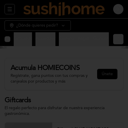
Abrir menu de navegación
Login
¿Dónde quieres pedir?
Giftcards
Appetizer
Sashimi - Nigiri - Gunkan
Sushi 
Acumula
HOMIECOINS
Únete
Regístrate, gana puntos con tus compras y
canjealos por productos y más
Giftcards
El regalo perfecto para disfrutar de nuestra experiencia
gastronómica.