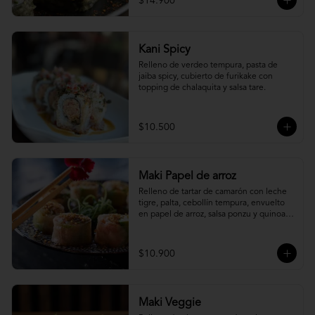
$14.900
Kani Spicy
Relleno de verdeo tempura, pasta de 
jaiba spicy, cubierto de furikake con 
topping de chalaquita y salsa tare.
$10.500
Maki Papel de arroz
Relleno de tartar de camarón con leche 
tigre, palta, cebollín tempura, envuelto 
en papel de arroz, salsa ponzu y quinoa 
frita.
$10.900
Maki Veggie