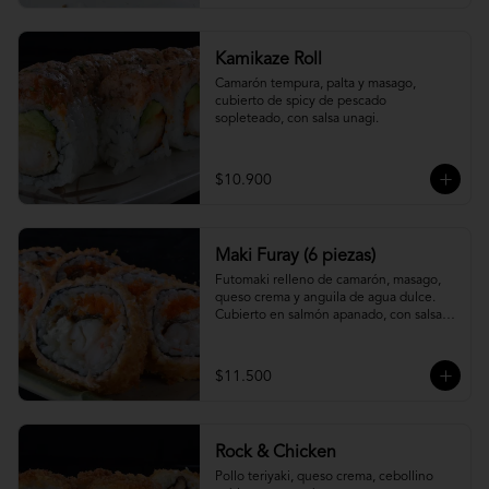
Kamikaze Roll
Camarón tempura, palta y masago, 
cubierto de spicy de pescado 
sopleteado, con salsa unagi.
$10.900
Maki Furay (6 piezas)
Futomaki relleno de camarón, masago, 
queso crema y anguila de agua dulce. 
Cubierto en salmón apanado, con salsa 
unagi. (6 piezas)
$11.500
Rock & Chicken
Pollo teriyaki, queso crema, cebollino 