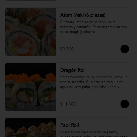
Atom Maki (6 piezas)
Futomaki relleno de salmón, palta, 
masago y camarón. Frito en tempura con 
salsa unagi. (6 piezas)
$9.900
Dragón Roll
Camarón tempura, queso crema, cebollín 
y salsa sriracha. Cubierto en anguila de 
agua dulce y palta, con salsa unagi y 
topping de masago.
$11.900
Fabi Roll
Pescado del día apanado en panko, 