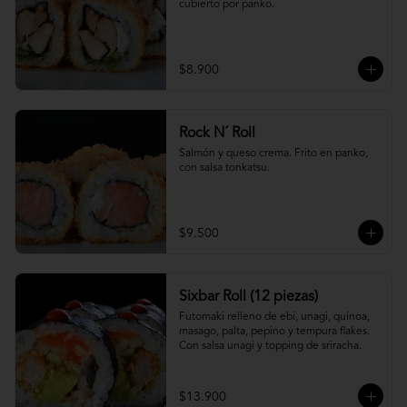
cubierto por panko.
$8.900
Rock N´ Roll
Salmón y queso crema. Frito en panko, 
con salsa tonkatsu.
$9.500
Sixbar Roll (12 piezas)
Futomaki relleno de ebi, unagi, quínoa, 
masago, palta, pepino y tempura flakes. 
Con salsa unagi y topping de sriracha.
$13.900