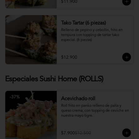
$11.900
Tako Tartar (6 piezas)
Relleno de pepino y cebollin, frito en 
tempura con topping de tartar tako 
especial. (6 piezas)
$12.900
Especiales Sushi Home (ROLLS)
-
37
%
Acevichado roll
Roll frito en panko relleno de palta y 
queso crema, con topping de ceviche en 
nuestra mayo tigre.
$7.900
$12.500