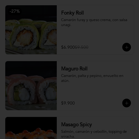
-
27
%
Fonky Roll
Camarón furay y queso crema, con salsa 
unagi.
$6.900
$9.500
Maguro Roll
Camarón, palta y pepino, envuelto en 
atún.
$9.900
Masago Spicy
Salmón, camarón y cebollín, topping de 
sriracha.