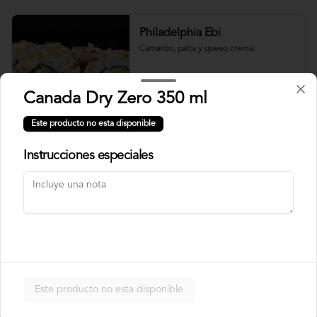
Philadelphia Ebi
Camarón, palta y queso crema.
Canada Dry Zero 350 ml
$7.500
Este producto no esta disponible
Instrucciones especiales
Philadelphia Roll
Salmón, palta y queso crema.
$7.500
Rainbow Roll
Este producto no esta disponible
Camarón, queso crema y pepino, 
envuelto en pescado y palta.