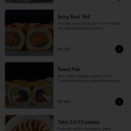
Spicy Rock´ Roll
Pescado spicy y lechuga. Frito en Panko, 
con topping de salsa sriracha.
$9.500
Sweet Fish
Atún, palta, masago y queso crema. 
Cubierto de mango y salsa de maracuyá.
$9.900
Tokio 2.0 (12 piezas)
Futomaki relleno de pepino, palta, 