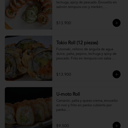
lechuga, spicy de pescado. Envuelto en 
salmón tempura con y merkén, 
acompáñalo con salsa unagi.
$13.900
Tokio Roll (12 piezas)
Futomaki, relleno de anguila de agua 
dulce, palta, pepino, lechuga y spicy de 
pescado. Frito en tempura con salsa 
unagi y merquén.
$13.900
U-moto Roll
Camarón, palta y queso crema, envuelto 
en nori y frito en panko cubierto por 
panko.

Foto referencial.
$9.500