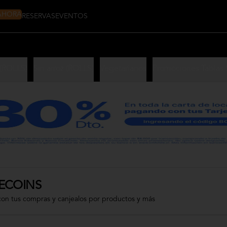
 AHORA
RESERVAS
EVENTOS
(ROLLS)
Sin arroz (ROLLS)
Vegetarianos
Promociones Tablas
ECOINS
con tus compras y canjealos por productos y más