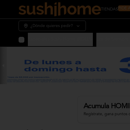
PIDE
TIENDAS
¿Dónde quieres pedir?
Home Nikkei
Especiales Sushi Home (ROLLS)
Los de Siempre 
Acumula
HOMI
Regístrate, gana puntos 