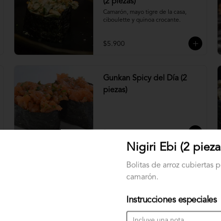
(2 piezas)
Camarón, mayo tigre de la casa, 
ciboulette y quinoa crocante.
$5.900
Gunkan Spicy del Día (2
piezas)
$5.500
Nigiri Ebi (2 pieza
Bolitas de arroz cubiertas p
Nigiri Atún (2 piezas)
camarón.
Bolitas de arroz cubiertas por atún.
Instrucciones especiales