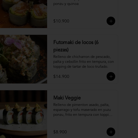
ponzu y quinoa
$10.900
Futomaki de locos (6
piezas)
Relleno de chicharron de pescado, 
palta y cebollin frito en tempura, con 
topping de tartar de loco trufado.
$14.900
Maki Veggie
Relleno de pimenton asado, palta, 
esparrago y tofu maserado en yuzu 
ponzu, frito en tempura con topping 
de pure camote.
$8.900