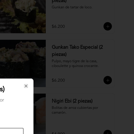
piezas)
Gunkan de tartar de loco.
$6.200
Gunkan Tako Especial (2
piezas)
Pulpo, mayo tigre de la casa, 
ciboulette y quinoa crocante.
$6.200
s)
Close
or
Nigiri Ebi (2 piezas)
Bolitas de arroz cubiertas por 
camarón.