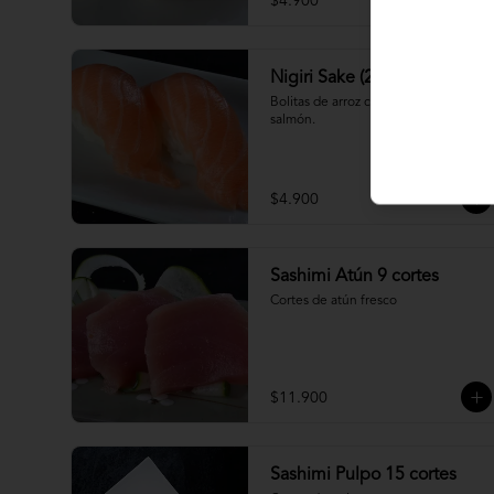
$4.900
Nigiri Sake (2 piezas)
Bolitas de arroz cubiertas por 
salmón.
$4.900
Sashimi Atún 9 cortes
Cortes de atún fresco
$11.900
Sashimi Pulpo 15 cortes