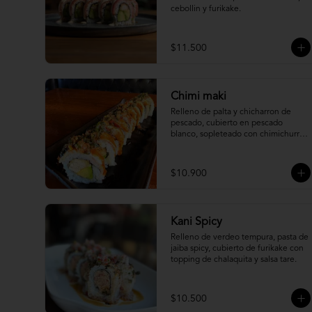
cebollin y furikake.
$11.500
Chimi maki
Relleno de palta y chicharron de 
pescado, cubierto en pescado 
blanco, sopleteado con chimichurri 
de mani y topping de furikake.
$10.900
Kani Spicy
Relleno de verdeo tempura, pasta de 
jaiba spicy, cubierto de furikake con 
topping de chalaquita y salsa tare.
$10.500