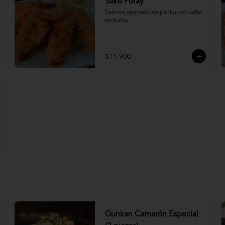
Sake Furay
Salmón apanado en panko con salsa 
tonkatsu.
$11.900
Gunkan Camarón Especial