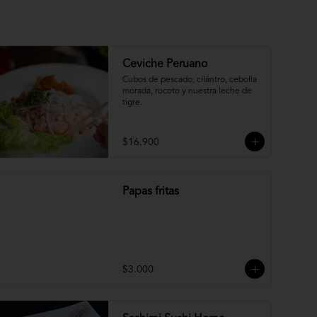
Ceviche Peruano
Cubos de pescado, cilántro, cebolla 
morada, rocoto y nuestra leche de 
tigre.
$16.900
Papas fritas
$3.000