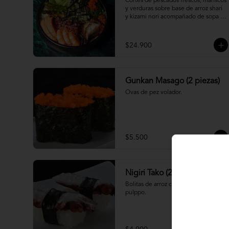
Cortes de pescados frescos, mariscos 
y verduras sobre base de arroz shari 
y kizami nori acompañado de sopa 
miso
$24.900
Gunkan Masago (2 piezas)
Ovas de pez volador.
$5.500
Nigiri Tako (2 piezas)
Bolitas de arroz cubiertas por 
pulppo.