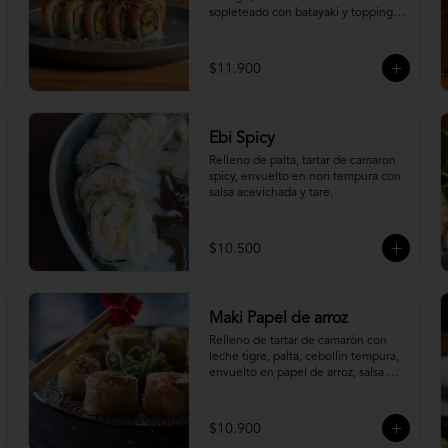
sopleteado con batayaki y topping 
de masa crocante.
$11.900
Ebi Spicy
Relleno de palta, tartar de camaron 
spicy, envuelto en nori tempura con 
salsa acevichada y tare.
$10.500
Maki Papel de arroz
Relleno de tartar de camarón con 
leche tigre, palta, cebollín tempura, 
envuelto en papel de arroz, salsa 
ponzu y quinoa frita.
$10.900