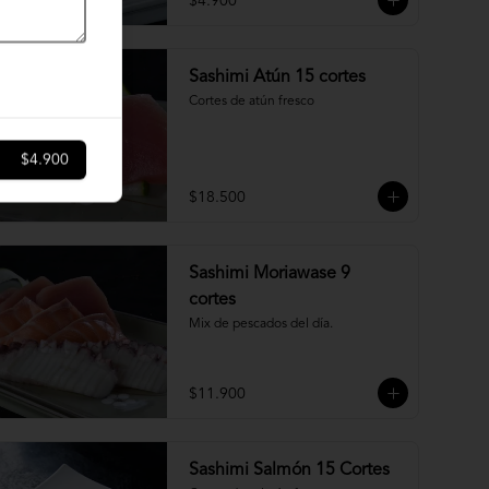
$4.900
Sashimi Atún 15 cortes
Cortes de atún fresco
$4.900
$18.500
Sashimi Moriawase 9
cortes
Mix de pescados del día.
$11.900
Sashimi Salmón 15 Cortes