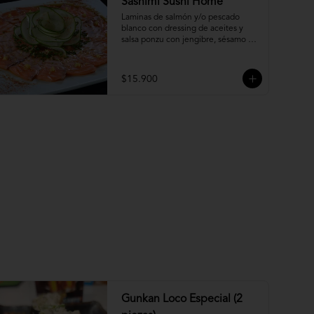
Sashimi Sushi Home
Laminas de salmón y/o pescado 
blanco con dressing de aceites y 
salsa ponzu con jengibre, sésamo y 
ciboulette.
$15.900
Gunkan Loco Especial (2