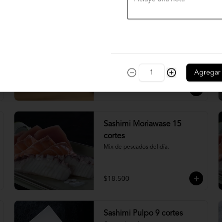
$4.900
Nigiri acevichado
Cubierto de salmon, con topping de 
mayo trigre y furikake.
Agregar
$5.500
Sashimi Moriawase 15
cortes
Mix de pescados del día.
$18.500
Sashimi Pulpo 9 cortes