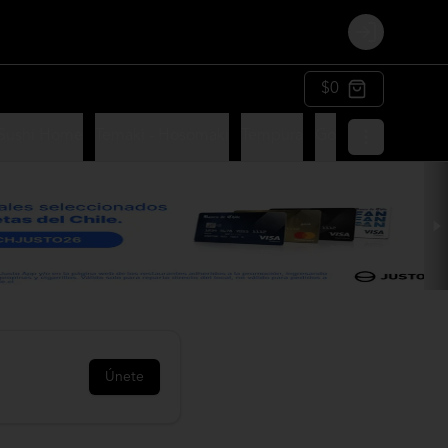
Login
$0
 Sushi Home
Temaki - Hosomaki
Tempura
Gohan
Ensaladas
Únete