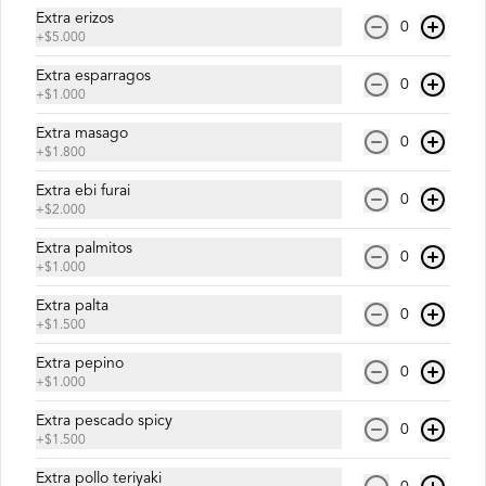
Extra erizos
0
+
$5.000
$8.500
Extra esparragos
0
+
$1.000
Extra masago
0
Micaela Roll
+
$1.800
Salmón, palta y queso crema.
Extra ebi furai
0
+
$2.000
Extra palmitos
0
$6.900
+
$1.000
Extra palta
0
+
$1.500
Pedrito Roll
Extra pepino
Camarón furay, queso crema y palta, 
0
+
$1.000
envuelto en salmón con salsa unagi.
Extra pescado spicy
0
+
$1.500
$9.500
Extra pollo teriyaki