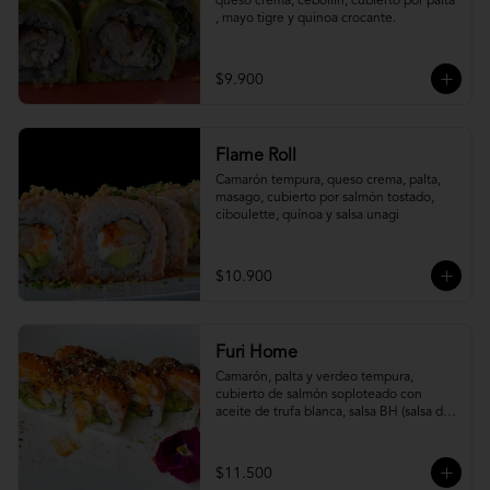
queso crema, cebollín, cubierto por palta 
, mayo tigre y quinoa crocante.
$9.900
Flame Roll
Camarón tempura, queso crema, palta, 
masago, cubierto por salmón tostado, 
ciboulette, quínoa y salsa unagi
$10.900
Furi Home
Camarón, palta y verdeo tempura, 
cubierto de salmón soploteado con 
aceite de trufa blanca, salsa BH (salsa de 
ajíes coreanos y mayonesa, levemente 
picante) y furikake.
$11.500