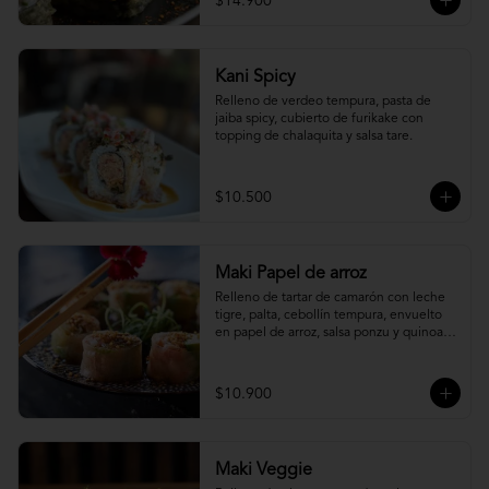
$14.900
Kani Spicy
Relleno de verdeo tempura, pasta de 
jaiba spicy, cubierto de furikake con 
topping de chalaquita y salsa tare.
$10.500
Maki Papel de arroz
Relleno de tartar de camarón con leche 
tigre, palta, cebollín tempura, envuelto 
en papel de arroz, salsa ponzu y quinoa 
frita.
$10.900
Maki Veggie