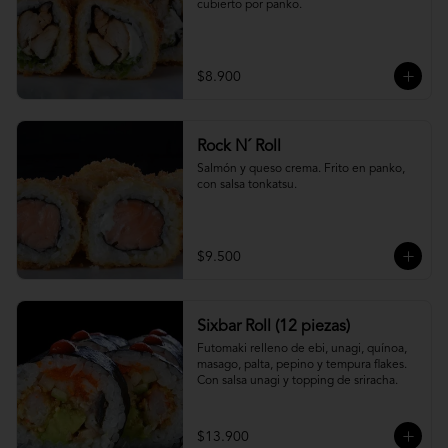
cubierto por panko.
$8.900
Rock N´ Roll
Salmón y queso crema. Frito en panko, 
con salsa tonkatsu.
$9.500
Sixbar Roll (12 piezas)
Futomaki relleno de ebi, unagi, quínoa, 
masago, palta, pepino y tempura flakes. 
Con salsa unagi y topping de sriracha.
$13.900