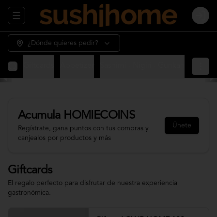
Abrir menu de navegación
Login
¿Dónde quieres pedir?
Giftcards
Appetizer
Sashimi - Nigiri - Gunkan
Sushi 
Acumula
HOMIECOINS
Únete
Regístrate, gana puntos con tus compras y
canjealos por productos y más
Giftcards
El regalo perfecto para disfrutar de nuestra experiencia
gastronómica.