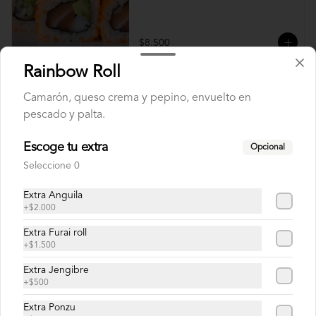
$8.500
Rainbow Roll
Diego Roll
Camarón, queso crema y pepino, envuelto en
Camarón furay, queso crema y ciboulette, 
pescado y palta.
envuelto en salmón con salsa unagi.
Escoge tu extra
Opcional
Seleccione 0
$8.900
Extra Anguila
+
$2.000
Doctor Roll
Extra Furai roll
Salmón, camarón y cebollín.
+
$1.500
Extra Jengibre
+
$500
$8.500
Extra Ponzu