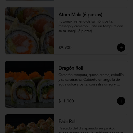
Atom Maki (6 piezas)
Futomaki relleno de salmón, palta, 
masago y camarón. Frito en tempura con 
salsa unagi. (6 piezas)
$9.900
Dragón Roll
Camarón tempura, queso crema, cebollín 
y salsa sriracha. Cubierto en anguila de 
agua dulce y palta, con salsa unagi y 
topping de masago.
$11.900
Fabi Roll
Pescado del día apanado en panko, 