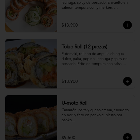
lechuga, spicy de pescado. Envuelto en 
salmón tempura con y merkén, 
acompáñalo con salsa unagi.
$13.900
Tokio Roll (12 piezas)
Futomaki, relleno de anguila de agua 
dulce, palta, pepino, lechuga y spicy de 
pescado. Frito en tempura con salsa 
unagi y merquén.
$13.900
U-moto Roll
Camarón, palta y queso crema, envuelto 
en nori y frito en panko cubierto por 
panko.

Foto referencial.
$9.500