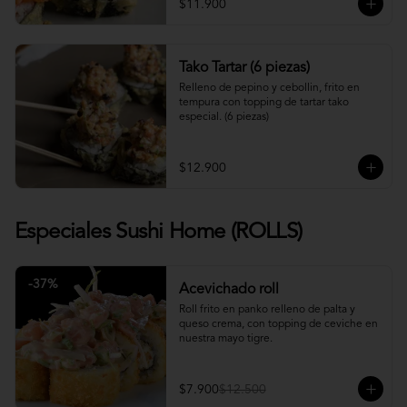
$11.900
Tako Tartar (6 piezas)
Relleno de pepino y cebollin, frito en 
tempura con topping de tartar tako 
especial. (6 piezas)
$12.900
Especiales Sushi Home (ROLLS)
-
37
%
Acevichado roll
Roll frito en panko relleno de palta y 
queso crema, con topping de ceviche en 
nuestra mayo tigre.
$7.900
$12.500