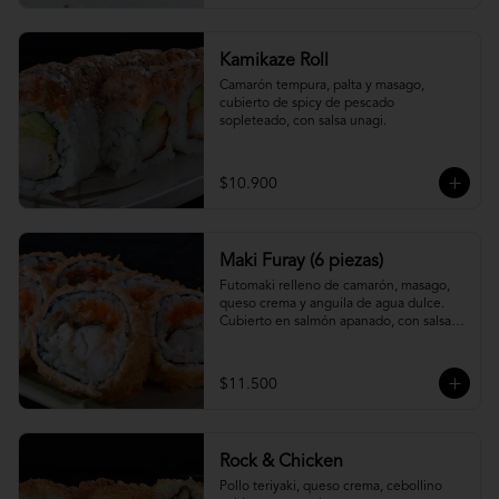
Kamikaze Roll
Camarón tempura, palta y masago, 
cubierto de spicy de pescado 
sopleteado, con salsa unagi.
$10.900
Maki Furay (6 piezas)
Futomaki relleno de camarón, masago, 
queso crema y anguila de agua dulce. 
Cubierto en salmón apanado, con salsa 
unagi. (6 piezas)
$11.500
Rock & Chicken
Pollo teriyaki, queso crema, cebollino 