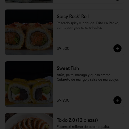
Spicy Rock´ Roll
Pescado spicy y lechuga. Frito en Panko, 
con topping de salsa sriracha.
$9.500
Sweet Fish
Atún, palta, masago y queso crema. 
Cubierto de mango y salsa de maracuyá.
$9.900
Tokio 2.0 (12 piezas)
Futomaki relleno de pepino, palta, 