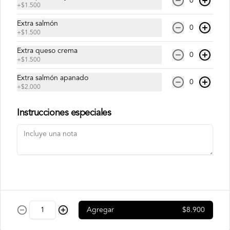
0
+
$1.500
Extra salmón
Philadelphia Ebi
0
+
$1.500
Camarón, palta y queso crema.
Extra queso crema
0
+
$1.500
Extra salmón apanado
$7.500
0
+
$2.000
Instrucciones especiales
Philadelphia Roll
Salmón, palta y queso crema.
$7.500
Rainbow Roll
Agregar
$8.900
Camarón, queso crema y pepino, 
envuelto en pescado y palta.