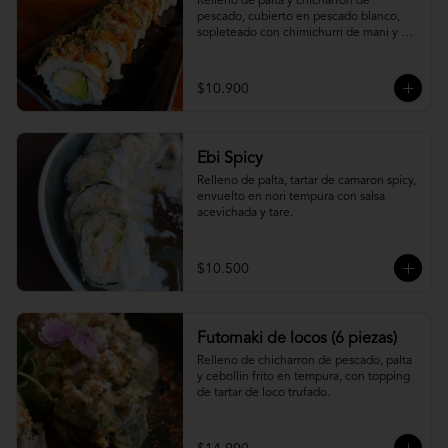
Relleno de palta y chicharron de 
pescado, cubierto en pescado blanco, 
sopleteado con chimichurri de mani y 
topping de furikake.
$10.900
Ebi Spicy
Relleno de palta, tartar de camaron spicy, 
envuelto en nori tempura con salsa 
acevichada y tare.
$10.500
Futomaki de locos (6 piezas)
Relleno de chicharron de pescado, palta 
y cebollin frito en tempura, con topping 
de tartar de loco trufado.