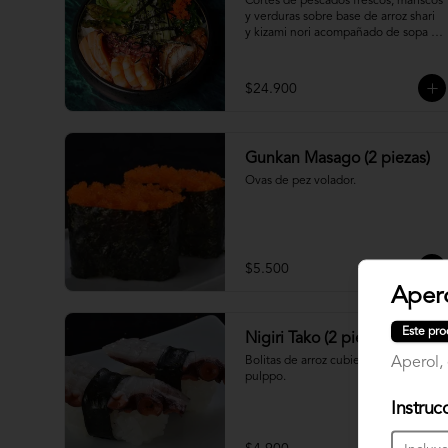
Cortes de pescados frescos, mariscos 
y verduras sobre base de arroz shari 
y kizami nori acompañado de sopa 
miso
$24.900
Gunkan Masago (2 piezas)
Ovas de pez volador.
$5.500
Apero
Este pro
Nigiri Tako (2 piezas)
Aperol,
Bolitas de arroz cubiertas por 
pulppo.
Instruc