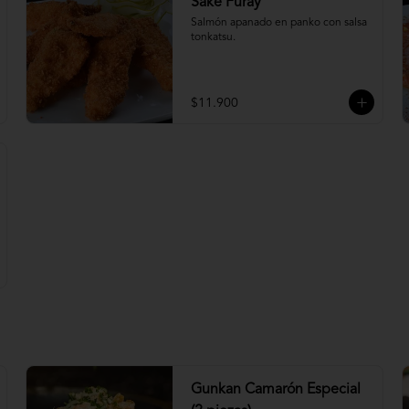
Sake Furay
Salmón apanado en panko con salsa 
tonkatsu.
$11.900
Gunkan Camarón Especial