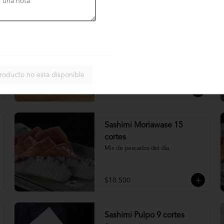
$4.900
Nigiri acevichado
Cubierto de salmon, con topping de 
mayo trigre y furikake.
roducto no esta disponible
$5.500
Sashimi Moriawase 15
cortes
Mix de pescados del día.
$18.500
Sashimi Pulpo 9 cortes