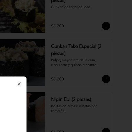
piezas)
Gunkan de tartar de loco.
$6.200
Gunkan Tako Especial (2
piezas)
Pulpo, mayo tigre de la casa, 
ciboulette y quinoa crocante.
$6.200
Close
Nigiri Ebi (2 piezas)
Bolitas de arroz cubiertas por 
camarón.