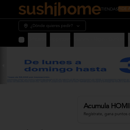
PIDE
TIENDAS
¿Dónde quieres pedir?
Giftcards
Appetizer
Sashimi - Nigiri - Gunkan
Acumula
HOMI
Regístrate, gana puntos 