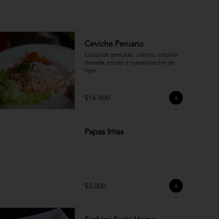
Ceviche Peruano
Cubos de pescado, cilántro, cebolla 
morada, rocoto y nuestra leche de 
tigre.
$16.900
Papas fritas
$3.000