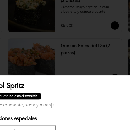
(2 piezas)
Camarón, mayo tigre de la casa, 
ciboulette y quinoa crocante.
$5.900
Gunkan Spicy del Día (2
piezas)
$5.500
l Spritz
ducto no esta disponible
Nigiri Atún (2 piezas)
 espumante, soda y naranja.
Bolitas de arroz cubiertas por atún.
ciones especiales