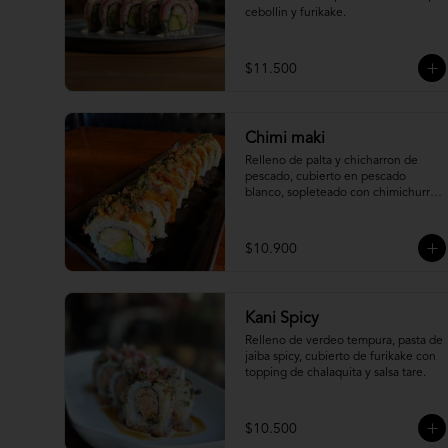
cebollin y furikake.
$11.500
Chimi maki
Relleno de palta y chicharron de 
pescado, cubierto en pescado 
blanco, sopleteado con chimichurri 
de mani y topping de furikake.
$10.900
Kani Spicy
Relleno de verdeo tempura, pasta de 
jaiba spicy, cubierto de furikake con 
topping de chalaquita y salsa tare.
$10.500