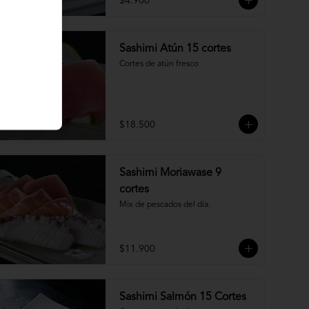
$4.900
Sashimi Atún 15 cortes
Cortes de atún fresco
$18.500
Sashimi Moriawase 9
cortes
Mix de pescados del día.
$11.900
Sashimi Salmón 15 Cortes