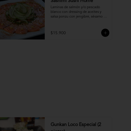
Sashimi Sushi Home
Laminas de salmón y/o pescado 
blanco con dressing de aceites y 
salsa ponzu con jengibre, sésamo y 
ciboulette.
$15.900
Gunkan Loco Especial (2