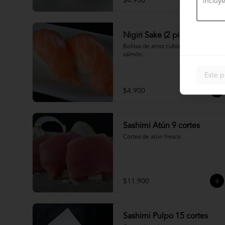
$4.900
Nigiri Sake (2 piezas)
Bolitas de arroz cubiertas por 
salmón.
Este p
$4.900
Sashimi Atún 9 cortes
Cortes de atún fresco
$11.900
Sashimi Pulpo 15 cortes