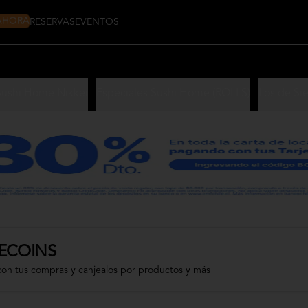
 AHORA
RESERVAS
EVENTOS
Sushi Home Nikkei
Especiales Sushi Home (ROLLS)
Los de Si
ECOINS
con tus compras y canjealos por productos y más