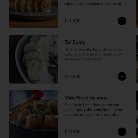
sopleteado con batayaki y topping 
de masa crocante.
$11.900
Ebi Spicy
Relleno de palta, tartar de camaron 
spicy, envuelto en nori tempura con 
salsa acevichada y tare.
$10.500
Maki Papel de arroz
Relleno de tartar de camarón con 
leche tigre, palta, cebollín tempura, 
envuelto en papel de arroz, salsa 
ponzu y quinoa frita.
$10.900