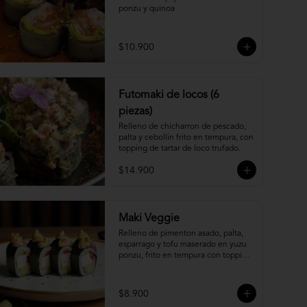
ponzu y quinoa
$10.900
Futomaki de locos (6
piezas)
Relleno de chicharron de pescado, 
palta y cebollin frito en tempura, con 
topping de tartar de loco trufado.
$14.900
Maki Veggie
Relleno de pimenton asado, palta, 
esparrago y tofu maserado en yuzu 
ponzu, frito en tempura con topping 
de pure camote.
$8.900