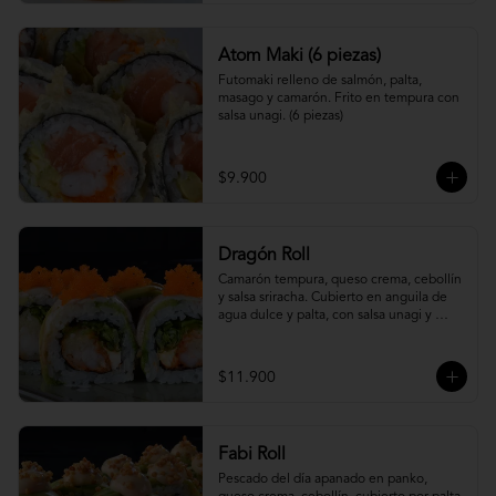
Atom Maki (6 piezas)
Futomaki relleno de salmón, palta, 
masago y camarón. Frito en tempura con 
salsa unagi. (6 piezas)
$9.900
Dragón Roll
Camarón tempura, queso crema, cebollín 
y salsa sriracha. Cubierto en anguila de 
agua dulce y palta, con salsa unagi y 
topping de masago.
$11.900
Fabi Roll
Pescado del día apanado en panko, 