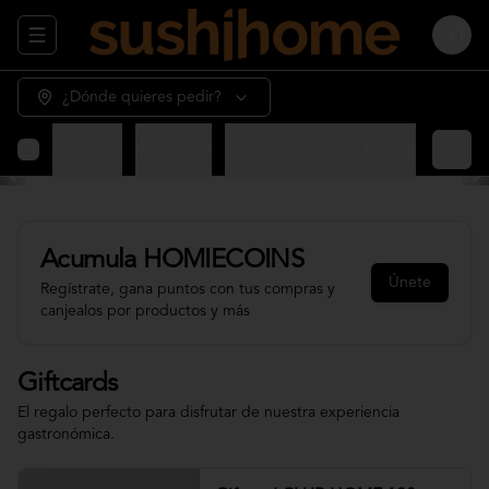
Abrir menu de navegación
Login
¿Dónde quieres pedir?
Giftcards
Appetizer
Sashimi - Nigiri - Gunkan
Sushi 
Acumula
HOMIECOINS
Únete
Regístrate, gana puntos con tus compras y
canjealos por productos y más
Giftcards
El regalo perfecto para disfrutar de nuestra experiencia
gastronómica.