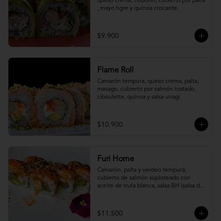
queso crema, cebollín, cubierto por palta 
, mayo tigre y quinoa crocante.
$9.900
Flame Roll
Camarón tempura, queso crema, palta, 
masago, cubierto por salmón tostado, 
ciboulette, quínoa y salsa unagi
$10.900
Furi Home
Camarón, palta y verdeo tempura, 
cubierto de salmón soploteado con 
aceite de trufa blanca, salsa BH (salsa de 
ajíes coreanos y mayonesa, levemente 
picante) y furikake.
$11.500