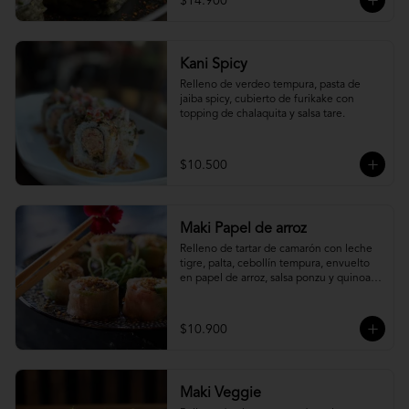
$14.900
Kani Spicy
Relleno de verdeo tempura, pasta de 
jaiba spicy, cubierto de furikake con 
topping de chalaquita y salsa tare.
$10.500
Maki Papel de arroz
Relleno de tartar de camarón con leche 
tigre, palta, cebollín tempura, envuelto 
en papel de arroz, salsa ponzu y quinoa 
frita.
$10.900
Maki Veggie