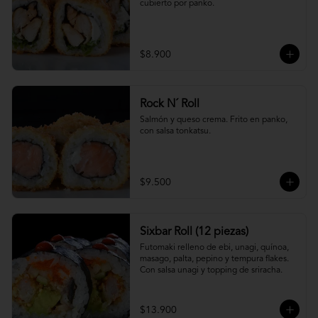
cubierto por panko.
$8.900
Rock N´ Roll
Salmón y queso crema. Frito en panko, 
con salsa tonkatsu.
$9.500
Sixbar Roll (12 piezas)
Futomaki relleno de ebi, unagi, quínoa, 
masago, palta, pepino y tempura flakes. 
Con salsa unagi y topping de sriracha.
$13.900