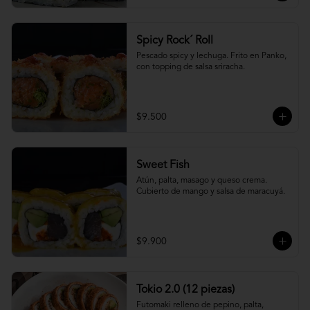
Spicy Rock´ Roll
Pescado spicy y lechuga. Frito en Panko, 
con topping de salsa sriracha.
$9.500
Sweet Fish
Atún, palta, masago y queso crema. 
Cubierto de mango y salsa de maracuyá.
$9.900
Tokio 2.0 (12 piezas)
Futomaki relleno de pepino, palta, 