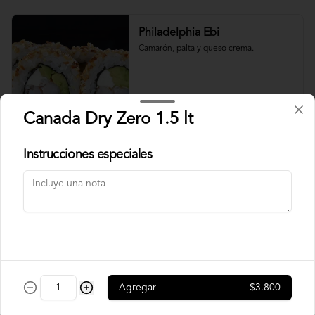
Philadelphia Ebi
Camarón, palta y queso crema.
$7.500
Canada Dry Zero 1.5 lt
Instrucciones especiales
Philadelphia Roll
Salmón, palta y queso crema.
$7.500
Rainbow Roll
Agregar
$3.800
Camarón, queso crema y pepino, 
envuelto en pescado y palta.