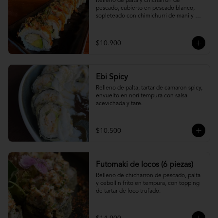
Relleno de palta y chicharron de 
pescado, cubierto en pescado blanco, 
sopleteado con chimichurri de mani y 
topping de furikake.
$10.900
Ebi Spicy
Relleno de palta, tartar de camaron spicy, 
envuelto en nori tempura con salsa 
acevichada y tare.
$10.500
Futomaki de locos (6 piezas)
Relleno de chicharron de pescado, palta 
y cebollin frito en tempura, con topping 
de tartar de loco trufado.