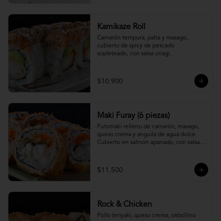
Kamikaze Roll
Camarón tempura, palta y masago, 
cubierto de spicy de pescado 
sopleteado, con salsa unagi.
$10.900
Maki Furay (6 piezas)
Futomaki relleno de camarón, masago, 
queso crema y anguila de agua dulce. 
Cubierto en salmón apanado, con salsa 
unagi. (6 piezas)
$11.500
Rock & Chicken
Pollo teriyaki, queso crema, cebollino 