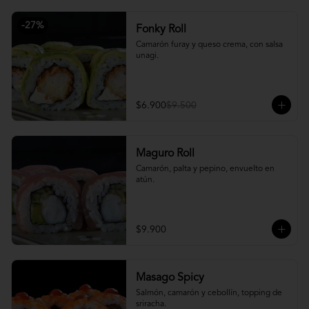
-
27
%
Fonky Roll
Camarón furay y queso crema, con salsa 
unagi.
$6.900
$9.500
Maguro Roll
Camarón, palta y pepino, envuelto en 
atún.
$9.900
Masago Spicy
Salmón, camarón y cebollín, topping de 
sriracha.