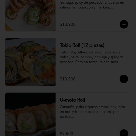
lechuga, spicy de pescado. Envuelto en 
salmón tempura con y merkén, 
acompáñalo con salsa unagi.
$13.900
Tokio Roll (12 piezas)
Futomaki, relleno de anguila de agua 
dulce, palta, pepino, lechuga y spicy de 
pescado. Frito en tempura con salsa 
unagi y merquén.
$13.900
U-moto Roll
Camarón, palta y queso crema, envuelto 
en nori y frito en panko cubierto por 
panko.

Foto referencial.
$9.500