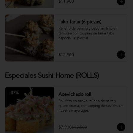
$11.900
Tako Tartar (6 piezas)
Relleno de pepino y cebollin, frito en 
tempura con topping de tartar tako 
especial. (6 piezas)
$12.900
Especiales Sushi Home (ROLLS)
-
37
%
Acevichado roll
Roll frito en panko relleno de palta y 
queso crema, con topping de ceviche en 
nuestra mayo tigre.
$7.900
$12.500