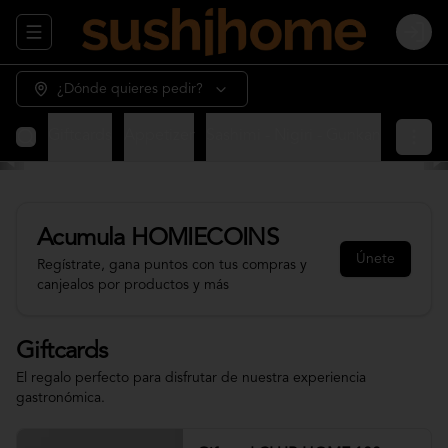
Abrir menu de navegación
Login
¿Dónde quieres pedir?
Giftcards
Appetizer
Sashimi - Nigiri - Gunkan
Sushi 
Acumula
HOMIECOINS
Únete
Regístrate, gana puntos con tus compras y
canjealos por productos y más
Giftcards
El regalo perfecto para disfrutar de nuestra experiencia
gastronómica.