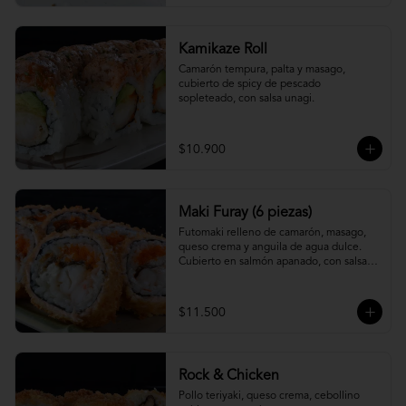
Kamikaze Roll
Camarón tempura, palta y masago, 
cubierto de spicy de pescado 
sopleteado, con salsa unagi.
$10.900
Maki Furay (6 piezas)
Futomaki relleno de camarón, masago, 
queso crema y anguila de agua dulce. 
Cubierto en salmón apanado, con salsa 
unagi. (6 piezas)
$11.500
Rock & Chicken
Pollo teriyaki, queso crema, cebollino 