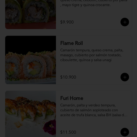
queso crema, cebollín, cubierto por palta 
, mayo tigre y quinoa crocante.
$9.900
Flame Roll
Camarón tempura, queso crema, palta, 
masago, cubierto por salmón tostado, 
ciboulette, quínoa y salsa unagi
$10.900
Furi Home
Camarón, palta y verdeo tempura, 
cubierto de salmón soploteado con 
aceite de trufa blanca, salsa BH (salsa de 
ajíes coreanos y mayonesa, levemente 
picante) y furikake.
$11.500