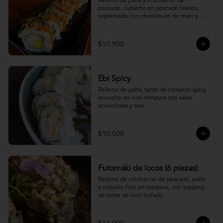
Relleno de palta y chicharron de 
pescado, cubierto en pescado blanco, 
sopleteado con chimichurri de mani y 
topping de furikake.
$10.900
Ebi Spicy
Relleno de palta, tartar de camaron spicy, 
envuelto en nori tempura con salsa 
acevichada y tare.
$10.500
Futomaki de locos (6 piezas)
Relleno de chicharron de pescado, palta 
y cebollin frito en tempura, con topping 
de tartar de loco trufado.