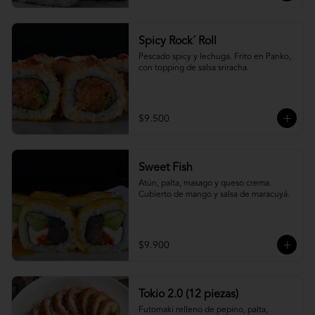
Spicy Rock´ Roll
Pescado spicy y lechuga. Frito en Panko, 
con topping de salsa sriracha.
$9.500
Sweet Fish
Atún, palta, masago y queso crema. 
Cubierto de mango y salsa de maracuyá.
$9.900
Tokio 2.0 (12 piezas)
Futomaki relleno de pepino, palta, 