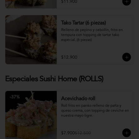
$11.900
Tako Tartar (6 piezas)
Relleno de pepino y cebollin, frito en 
tempura con topping de tartar tako 
especial. (6 piezas)
$12.900
Especiales Sushi Home (ROLLS)
-
37
%
Acevichado roll
Roll frito en panko relleno de palta y 
queso crema, con topping de ceviche en 
nuestra mayo tigre.
$7.900
$12.500