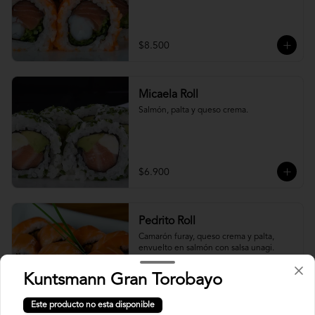
$8.500
Micaela Roll
Salmón, palta y queso crema.
$6.900
Pedrito Roll
Camarón furay, queso crema y palta, 
envuelto en salmón con salsa unagi.
Kuntsmann Gran Torobayo
$9.500
Este producto no esta disponible