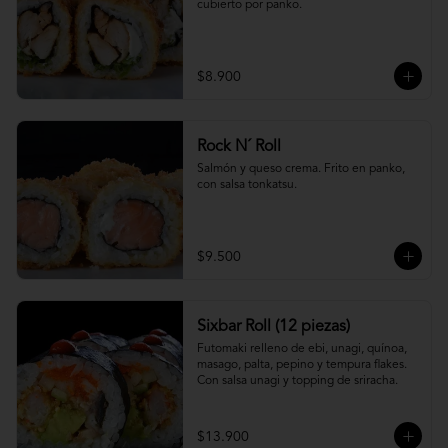
cubierto por panko.
$8.900
Rock N´ Roll
Salmón y queso crema. Frito en panko, 
con salsa tonkatsu.
$9.500
Sixbar Roll (12 piezas)
Futomaki relleno de ebi, unagi, quínoa, 
masago, palta, pepino y tempura flakes. 
Con salsa unagi y topping de sriracha.
$13.900