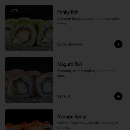
-
27
%
Fonky Roll
Camarón furay y queso crema, con salsa 
unagi.
$6.900
$9.500
Maguro Roll
Camarón, palta y pepino, envuelto en 
atún.
$9.900
Masago Spicy
Salmón, camarón y cebollín, topping de 
sriracha.