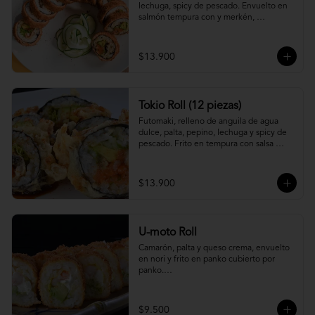
lechuga, spicy de pescado. Envuelto en 
salmón tempura con y merkén, 
acompáñalo con salsa unagi.
$13.900
Tokio Roll (12 piezas)
Futomaki, relleno de anguila de agua 
dulce, palta, pepino, lechuga y spicy de 
pescado. Frito en tempura con salsa 
unagi y merquén.
$13.900
U-moto Roll
Camarón, palta y queso crema, envuelto 
en nori y frito en panko cubierto por 
panko.

Foto referencial.
$9.500