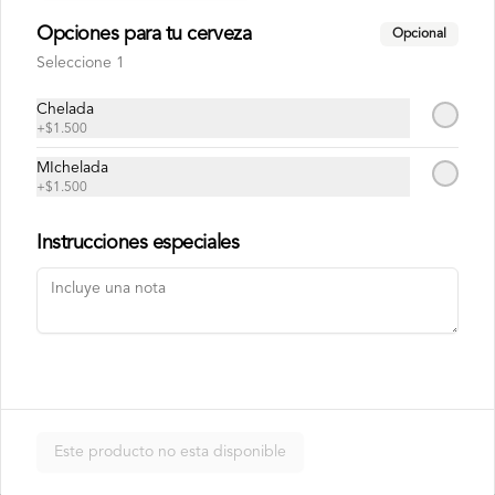
Opciones para tu cerveza
Opcional
Philadelphia Ebi
Seleccione 1
Camarón, palta y queso crema.
Chelada
+
$1.500
MIchelada
$7.500
+
$1.500
Instrucciones especiales
Philadelphia Roll
Salmón, palta y queso crema.
$7.500
Rainbow Roll
Este producto no esta disponible
Camarón, queso crema y pepino, 
envuelto en pescado y palta.