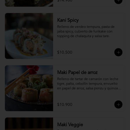
$14.900
Kani Spicy
Relleno de verdeo tempura, pasta de 
jaiba spicy, cubierto de furikake con 
topping de chalaquita y salsa tare.
$10.500
Maki Papel de arroz
Relleno de tartar de camarón con leche 
tigre, palta, cebollín tempura, envuelto 
en papel de arroz, salsa ponzu y quinoa 
frita.
$10.900
Maki Veggie