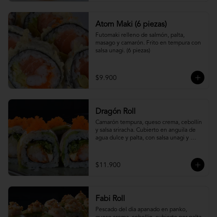
Atom Maki (6 piezas)
Futomaki relleno de salmón, palta, 
masago y camarón. Frito en tempura con 
salsa unagi. (6 piezas)
$9.900
Dragón Roll
Camarón tempura, queso crema, cebollín 
y salsa sriracha. Cubierto en anguila de 
agua dulce y palta, con salsa unagi y 
topping de masago.
$11.900
Fabi Roll
Pescado del día apanado en panko, 