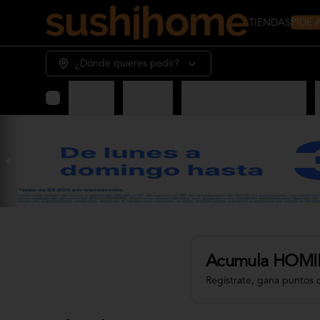
PIDE
TIENDAS
¿Dónde quieres pedir?
Giftcards
Appetizer
Sashimi - Nigiri - Gunkan
Acumula
HOMI
Regístrate, gana puntos 