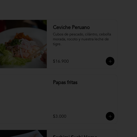
Ceviche Peruano
Cubos de pescado, cilántro, cebolla 
morada, rocoto y nuestra leche de 
tigre.
$16.900
Papas fritas
$3.000