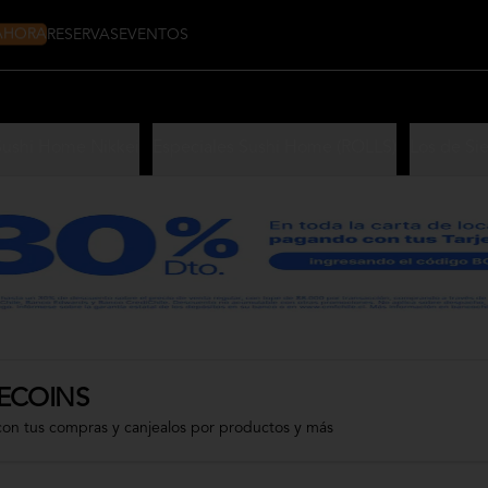
 AHORA
RESERVAS
EVENTOS
Sushi Home Nikkei
Especiales Sushi Home (ROLLS)
Los de Si
ECOINS
con tus compras y canjealos por productos y más