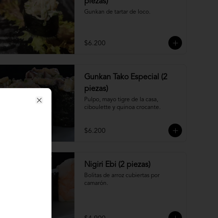
piezas)
Gunkan de tartar de loco.
$6.200
Gunkan Tako Especial (2
piezas)
Pulpo, mayo tigre de la casa, 
ciboulette y quinoa crocante.
Close
$6.200
Nigiri Ebi (2 piezas)
Bolitas de arroz cubiertas por 
camarón.