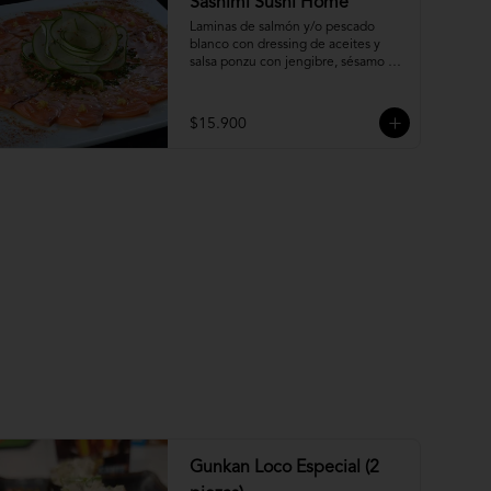
Sashimi Sushi Home
Laminas de salmón y/o pescado 
blanco con dressing de aceites y 
salsa ponzu con jengibre, sésamo y 
ciboulette.
$15.900
Gunkan Loco Especial (2