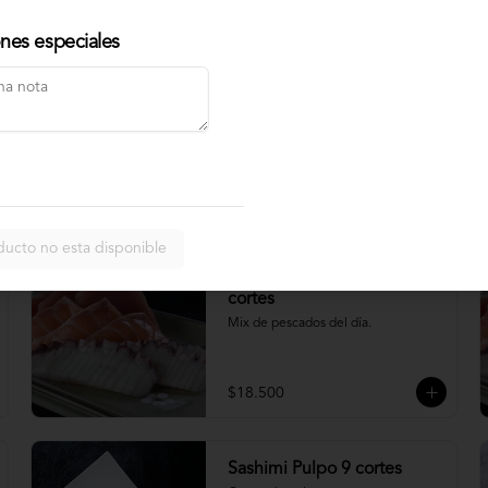
$4.900
ones especiales
Nigiri acevichado
Cubierto de salmon, con topping de 
mayo trigre y furikake.
$5.500
ducto no esta disponible
Sashimi Moriawase 15
cortes
Mix de pescados del día.
$18.500
Sashimi Pulpo 9 cortes