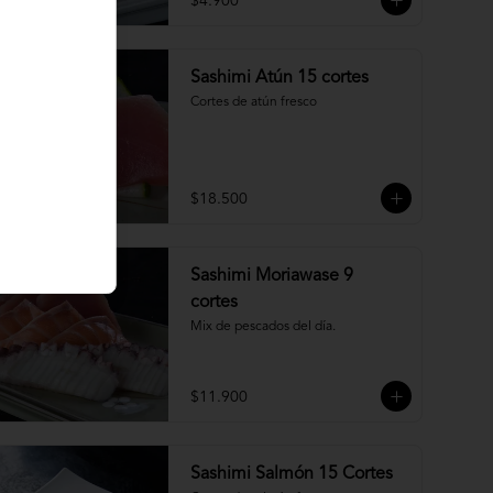
$4.900
Sashimi Atún 15 cortes
Cortes de atún fresco
$18.500
Sashimi Moriawase 9
cortes
Mix de pescados del día.
$11.900
Sashimi Salmón 15 Cortes