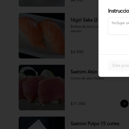
$4.900
Instrucci
Nigiri Sake (2 piezas)
Bolitas de arroz cubiertas por 
salmón.
$4.900
Este pro
Sashimi Atún 9 cortes
Cortes de atún fresco
$11.900
Sashimi Pulpo 15 cortes