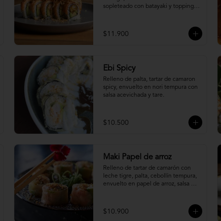
sopleteado con batayaki y topping 
de masa crocante.
$11.900
Ebi Spicy
Relleno de palta, tartar de camaron 
spicy, envuelto en nori tempura con 
salsa acevichada y tare.
$10.500
Maki Papel de arroz
Relleno de tartar de camarón con 
leche tigre, palta, cebollín tempura, 
envuelto en papel de arroz, salsa 
ponzu y quinoa frita.
$10.900