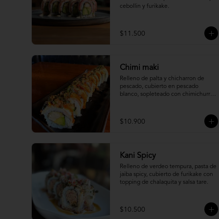
cebollin y furikake.
$11.500
Chimi maki
Relleno de palta y chicharron de 
pescado, cubierto en pescado 
blanco, sopleteado con chimichurri 
de mani y topping de furikake.
$10.900
Kani Spicy
Relleno de verdeo tempura, pasta de 
jaiba spicy, cubierto de furikake con 
topping de chalaquita y salsa tare.
$10.500