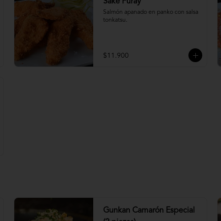
Sake Furay
Salmón apanado en panko con salsa 
tonkatsu.
$11.900
Gunkan Camarón Especial