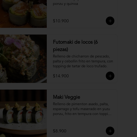
ponzu y quinoa
$10.900
Futomaki de locos (6
piezas)
Relleno de chicharron de pescado, 
palta y cebollin frito en tempura, con 
topping de tartar de loco trufado.
$14.900
Maki Veggie
Relleno de pimenton asado, palta, 
esparrago y tofu maserado en yuzu 
ponzu, frito en tempura con topping 
de pure camote.
$8.900