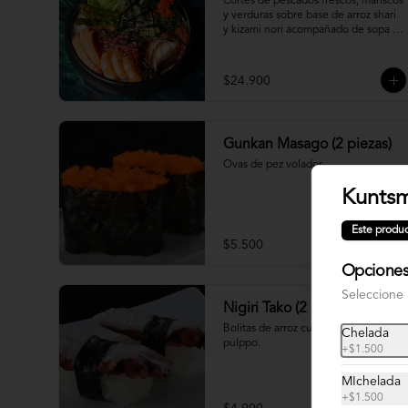
Cortes de pescados frescos, mariscos 
y verduras sobre base de arroz shari 
y kizami nori acompañado de sopa 
miso
$24.900
Gunkan Masago (2 piezas)
Ovas de pez volador.
Kunts
Este produc
$5.500
Opciones 
Seleccione
Nigiri Tako (2 piezas)
Bolitas de arroz cubiertas por 
Chelada
pulppo.
+
$1.500
MIchelada
+
$1.500