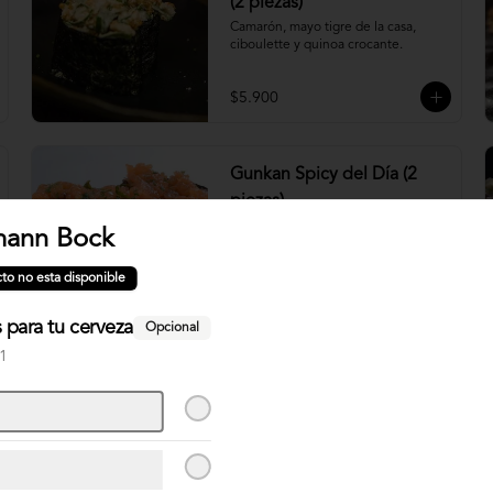
(2 piezas)
Camarón, mayo tigre de la casa, 
ciboulette y quinoa crocante.
$5.900
Gunkan Spicy del Día (2
piezas)
mann Bock
to no esta disponible
$5.500
para tu cerveza
Opcional
 1
Nigiri Atún (2 piezas)
Bolitas de arroz cubiertas por atún.