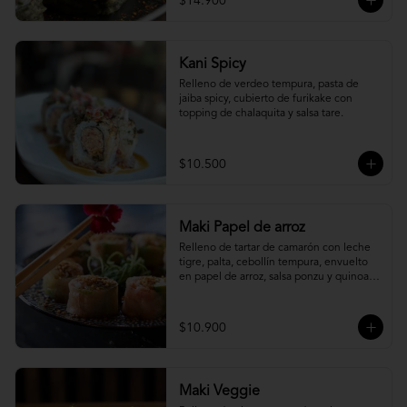
$14.900
Kani Spicy
Relleno de verdeo tempura, pasta de 
jaiba spicy, cubierto de furikake con 
topping de chalaquita y salsa tare.
$10.500
Maki Papel de arroz
Relleno de tartar de camarón con leche 
tigre, palta, cebollín tempura, envuelto 
en papel de arroz, salsa ponzu y quinoa 
frita.
$10.900
Maki Veggie