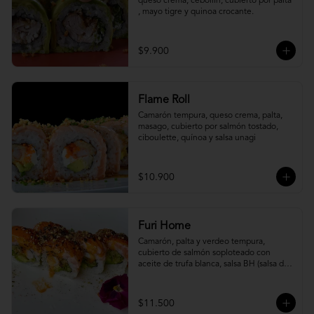
queso crema, cebollín, cubierto por palta 
, mayo tigre y quinoa crocante.
$9.900
Flame Roll
Camarón tempura, queso crema, palta, 
masago, cubierto por salmón tostado, 
ciboulette, quínoa y salsa unagi
$10.900
Furi Home
Camarón, palta y verdeo tempura, 
cubierto de salmón soploteado con 
aceite de trufa blanca, salsa BH (salsa de 
ajíes coreanos y mayonesa, levemente 
picante) y furikake.
$11.500