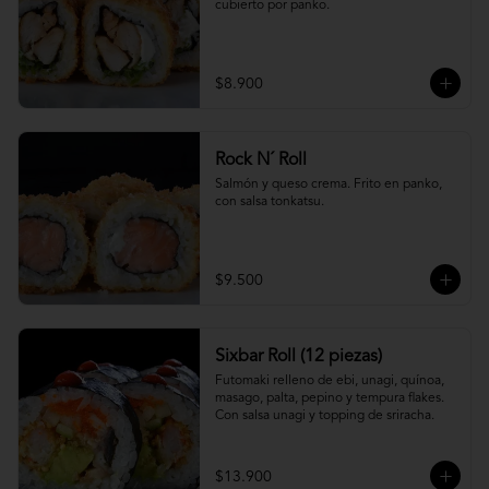
cubierto por panko.
$8.900
Rock N´ Roll
Salmón y queso crema. Frito en panko, 
con salsa tonkatsu.
$9.500
Sixbar Roll (12 piezas)
Futomaki relleno de ebi, unagi, quínoa, 
masago, palta, pepino y tempura flakes. 
Con salsa unagi y topping de sriracha.
$13.900