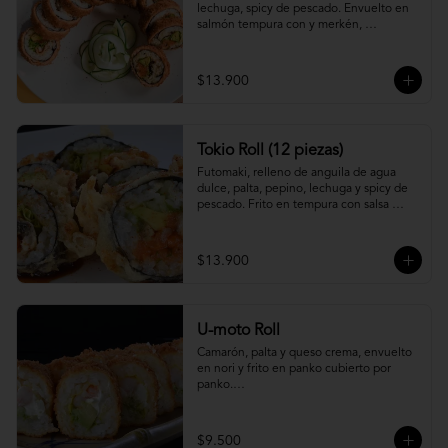
lechuga, spicy de pescado. Envuelto en 
salmón tempura con y merkén, 
acompáñalo con salsa unagi.
$13.900
Tokio Roll (12 piezas)
Futomaki, relleno de anguila de agua 
dulce, palta, pepino, lechuga y spicy de 
pescado. Frito en tempura con salsa 
unagi y merquén.
$13.900
U-moto Roll
Camarón, palta y queso crema, envuelto 
en nori y frito en panko cubierto por 
panko.

Foto referencial.
$9.500