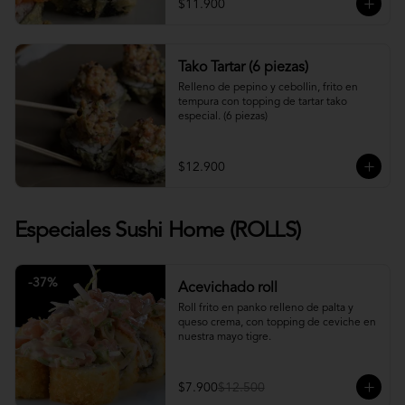
$11.900
Tako Tartar (6 piezas)
Relleno de pepino y cebollin, frito en 
tempura con topping de tartar tako 
especial. (6 piezas)
$12.900
Especiales Sushi Home (ROLLS)
-
37
%
Acevichado roll
Roll frito en panko relleno de palta y 
queso crema, con topping de ceviche en 
nuestra mayo tigre.
$7.900
$12.500