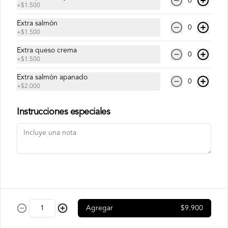
0
+
$1.500
Extra salmón
Philadelphia Ebi
0
+
$1.500
Camarón, palta y queso crema.
Extra queso crema
0
+
$1.500
Extra salmón apanado
$7.500
0
+
$2.000
Instrucciones especiales
Philadelphia Roll
Salmón, palta y queso crema.
$7.500
Rainbow Roll
Agregar
$9.900
Camarón, queso crema y pepino, 
envuelto en pescado y palta.