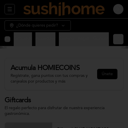
Abrir menu de navegación
Login
¿Dónde quieres pedir?
Giftcards
Appetizer
Sashimi - Nigiri - Gunkan
Sushi 
Acumula
HOMIECOINS
Únete
Regístrate, gana puntos con tus compras y
canjealos por productos y más
Giftcards
El regalo perfecto para disfrutar de nuestra experiencia
gastronómica.