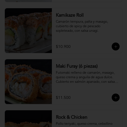
Kamikaze Roll
Camarón tempura, palta y masago, 
cubierto de spicy de pescado 
sopleteado, con salsa unagi.
$10.900
Maki Furay (6 piezas)
Futomaki relleno de camarón, masago, 
queso crema y anguila de agua dulce. 
Cubierto en salmón apanado, con salsa 
unagi. (6 piezas)
$11.500
Rock & Chicken
Pollo teriyaki, queso crema, cebollino 