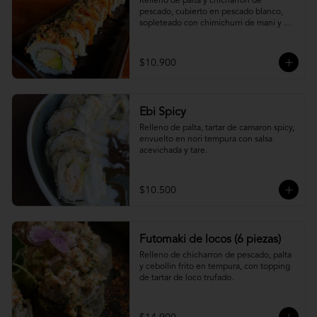
Relleno de palta y chicharron de 
pescado, cubierto en pescado blanco, 
sopleteado con chimichurri de mani y 
topping de furikake.
$10.900
Ebi Spicy
Relleno de palta, tartar de camaron spicy, 
envuelto en nori tempura con salsa 
acevichada y tare.
$10.500
Futomaki de locos (6 piezas)
Relleno de chicharron de pescado, palta 
y cebollin frito en tempura, con topping 
de tartar de loco trufado.