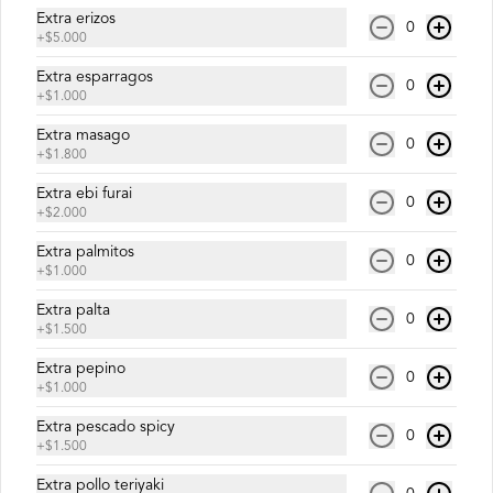
Extra erizos
0
+
$5.000
$8.500
Extra esparragos
0
+
$1.000
Extra masago
0
Micaela Roll
+
$1.800
Salmón, palta y queso crema.
Extra ebi furai
0
+
$2.000
Extra palmitos
0
$6.900
+
$1.000
Extra palta
0
+
$1.500
Pedrito Roll
Extra pepino
Camarón furay, queso crema y palta, 
0
+
$1.000
envuelto en salmón con salsa unagi.
Extra pescado spicy
0
+
$1.500
$9.500
Extra pollo teriyaki