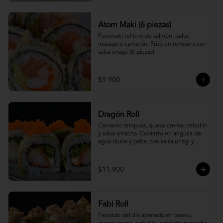
Atom Maki (6 piezas)
Futomaki relleno de salmón, palta, 
masago y camarón. Frito en tempura con 
salsa unagi. (6 piezas)
$9.900
Dragón Roll
Camarón tempura, queso crema, cebollín 
y salsa sriracha. Cubierto en anguila de 
agua dulce y palta, con salsa unagi y 
topping de masago.
$11.900
Fabi Roll
Pescado del día apanado en panko, 