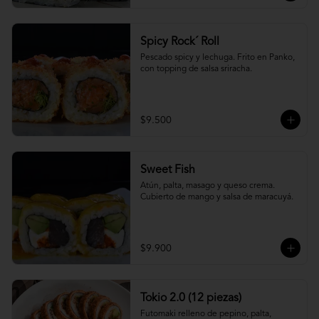
Spicy Rock´ Roll
Pescado spicy y lechuga. Frito en Panko, 
con topping de salsa sriracha.
$9.500
Sweet Fish
Atún, palta, masago y queso crema. 
Cubierto de mango y salsa de maracuyá.
$9.900
Tokio 2.0 (12 piezas)
Futomaki relleno de pepino, palta, 