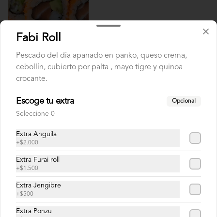
$8.500
Fabi Roll
Pescado del día apanado en panko, queso crema,
Diego Roll
cebollín, cubierto por palta , mayo tigre y quinoa
Camarón furay, queso crema y ciboulette, 
crocante.
envuelto en salmón con salsa unagi.
Escoge tu extra
Opcional
Seleccione 0
$8.900
Extra Anguila
+
$2.000
Doctor Roll
Extra Furai roll
Salmón, camarón y cebollín.
+
$1.500
Extra Jengibre
+
$500
$8.500
Extra Ponzu