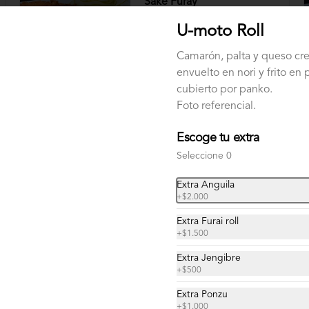
Sake Furay
Salmón apanado en panko con salsa 
U-moto Roll
tonkatsu.
Camarón, palta y queso cr
envuelto en nori y frito en
$11.900
cubierto por panko.
Foto referencial.
Escoge tu extra
Seleccione 0
Extra Anguila
+
$2.000
Extra Furai roll
+
$1.500
Extra Jengibre
+
$500
Gunkan Camarón Especial
Extra Ponzu
+
$1.000