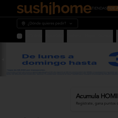
PIDE
TIENDAS
¿Dónde quieres pedir?
Giftcards
Appetizer
Sashimi - Nigiri - Gunkan
Acumula
HOMI
Regístrate, gana puntos 