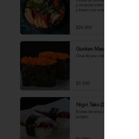
Cortes de pescados frescos, mariscos 
y verduras sobre base de arroz shari 
y kizami nori acompañado de sopa 
miso
$24.900
Gunkan Masago (2 piezas)
Ovas de pez volador.
$5.500
Nigiri Tako (2 piezas)
Bolitas de arroz cubiertas por 
pulppo.