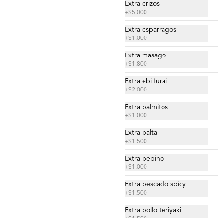
$4.900
Extra erizos
+
$5.000
Extra esparragos
Nigiri acevichado
+
$1.000
Cubierto de salmon, con topping de 
mayo trigre y furikake.
Extra masago
+
$1.800
Extra ebi furai
$5.500
+
$2.000
Extra palmitos
+
$1.000
Sashimi Moriawase 15
Extra palta
cortes
+
$1.500
Mix de pescados del día.
Extra pepino
+
$1.000
$18.500
Extra pescado spicy
+
$1.500
Sashimi Pulpo 9 cortes
Extra pollo teriyaki