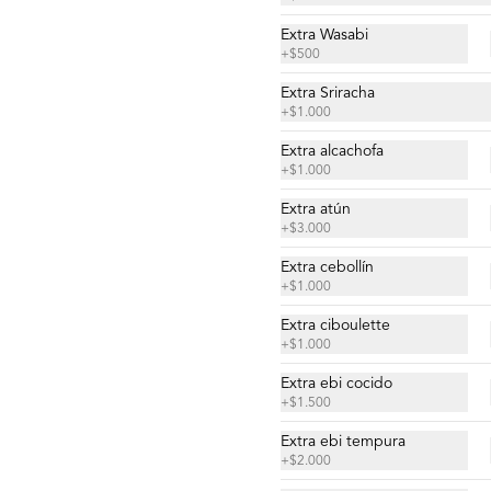
(2 piezas)
Camarón, mayo tigre de la casa, 
Extra Wasabi
ciboulette y quinoa crocante.
+
$500
Extra Sriracha
$5.900
+
$1.000
Extra alcachofa
+
$1.000
Gunkan Spicy del Día (2
piezas)
Extra atún
+
$3.000
Extra cebollín
+
$1.000
$5.500
Extra ciboulette
+
$1.000
Nigiri Atún (2 piezas)
Extra ebi cocido
Bolitas de arroz cubiertas por atún.
+
$1.500
Extra ebi tempura
+
$2.000