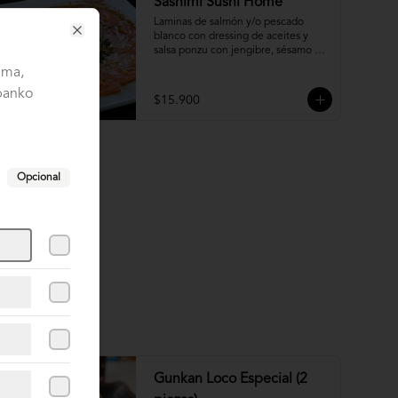
Sashimi Sushi Home
Laminas de salmón y/o pescado 
blanco con dressing de aceites y 
Close
salsa ponzu con jengibre, sésamo y 
ciboulette.
ema,
 panko
$15.900
Opcional
Gunkan Loco Especial (2