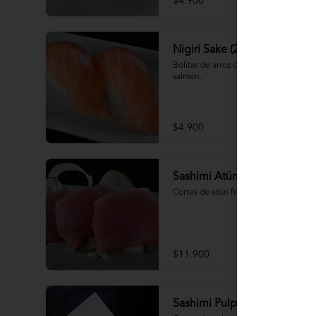
$4.900
Nigiri Sake (2 piezas)
Bolitas de arroz cubiertas por 
salmón.
$4.900
Sashimi Atún 9 cortes
Cortes de atún fresco
$11.900
Sashimi Pulpo 15 cortes