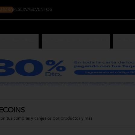
 AHORA
RESERVAS
EVENTOS
Sushi Home Nikkei
Especiales Sushi Home (ROLLS)
Los de Si
ECOINS
con tus compras y canjealos por productos y más