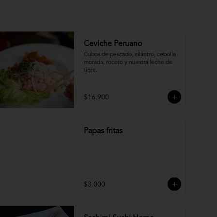
Ceviche Peruano
Cubos de pescado, cilántro, cebolla 
morada, rocoto y nuestra leche de 
tigre.
$16.900
Papas fritas
$3.000