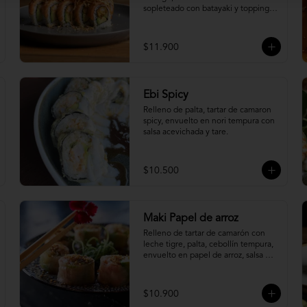
sopleteado con batayaki y topping 
de masa crocante.
$11.900
Ebi Spicy
Relleno de palta, tartar de camaron 
spicy, envuelto en nori tempura con 
salsa acevichada y tare.
$10.500
Maki Papel de arroz
Relleno de tartar de camarón con 
leche tigre, palta, cebollín tempura, 
envuelto en papel de arroz, salsa 
ponzu y quinoa frita.
$10.900