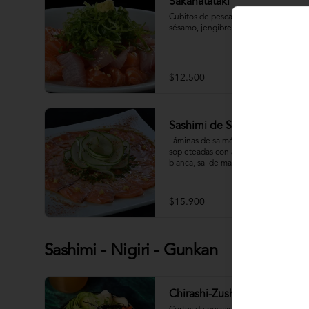
Sakanatataki
Cubitos de pescado con aceite de 
sésamo, jengibre, cebollín.
$12.500
Sashimi de Salmón Trufado
Láminas de salmón estilo carpaccio, 
sopleteadas con aceite de trufa 
blanca, sal de mar, ponzu y cilántro.
$15.900
Sashimi - Nigiri - Gunkan
Chirashi-Zushi