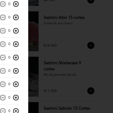
$4.900
0
0
Sashimi Atún 15 cortes
Cortes de atún fresco
0
0
$18.500
0
Sashimi Moriawase 9
cortes
0
Mix de pescados del día.
0
$11.900
0
Sashimi Salmón 15 Cortes
0