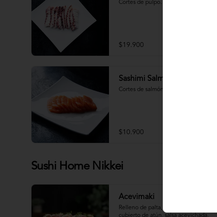
Cortes de pulpo.
$19.900
Sashimi Salmón 9 Cortes
Cortes de salmón fresco.
$10.900
Sushi Home Nikkei
Acevimaki
Relleno de palta, camaron quinoa, 
cubierto de atún, salsa acevichada, 