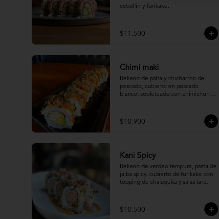
cebollin y furikake.
$11.500
Chimi maki
Relleno de palta y chicharron de 
pescado, cubierto en pescado 
blanco, sopleteado con chimichurri 
de mani y topping de furikake.
$10.900
Kani Spicy
Relleno de verdeo tempura, pasta de 
jaiba spicy, cubierto de furikake con 
topping de chalaquita y salsa tare.
$10.500