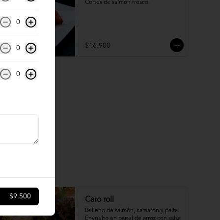
Cortes de salmón fresco.
0
$16.900
0
0
$9.500
Caro roll
Relleno de salmón, camaron y palta. 
Envuelto en papel de arroz con salsa 