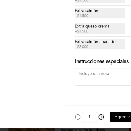
+
$1.500
Cortes de pulpo.
Extra salmón
+
$1.500
Extra queso crema
$12.900
+
$1.500
Extra salmón apanado
+
$2.000
Instrucciones especiales
Agregar
Bataa
Relleno con palta, camaron furai y 
masago, cubierto de salmon 