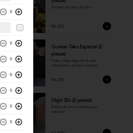
piezas)
Gunkan de tartar de loco.
0
$6.200
0
Gunkan Tako Especial (2
piezas)
0
Pulpo, mayo tigre de la casa, 
ciboulette y quinoa crocante.
0
$6.200
0
Nigiri Ebi (2 piezas)
0
Bolitas de arroz cubiertas por 
camarón.
0