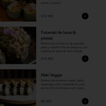
ponzu y quinoa
$10.900
Futomaki de locos (6
piezas)
Relleno de chicharron de pescado, 
palta y cebollin frito en tempura, con 
topping de tartar de loco trufado.
$14.900
Maki Veggie
Relleno de pimenton asado, palta, 
esparrago y tofu maserado en yuzu 
ponzu, frito en tempura con topping 
de pure camote.
$8.900