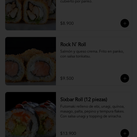
cubierto por panko.
$8.900
Rock N´ Roll
Salmón y queso crema. Frito en panko, 
con salsa tonkatsu.
$9.500
Sixbar Roll (12 piezas)
Futomaki relleno de ebi, unagi, quínoa, 
masago, palta, pepino y tempura flakes. 
Con salsa unagi y topping de sriracha.
$13.900