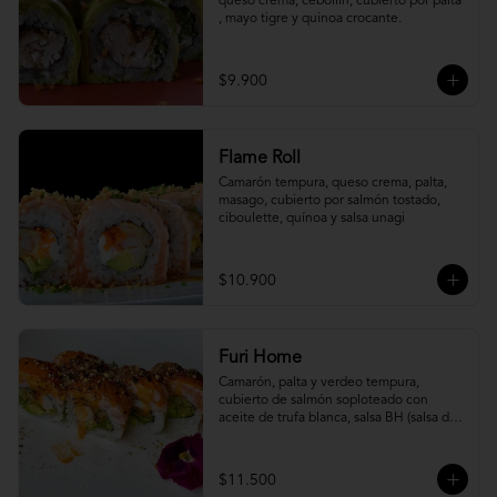
queso crema, cebollín, cubierto por palta 
, mayo tigre y quinoa crocante.
$9.900
Flame Roll
Camarón tempura, queso crema, palta, 
masago, cubierto por salmón tostado, 
ciboulette, quínoa y salsa unagi
$10.900
Furi Home
Camarón, palta y verdeo tempura, 
cubierto de salmón soploteado con 
aceite de trufa blanca, salsa BH (salsa de 
ajíes coreanos y mayonesa, levemente 
picante) y furikake.
$11.500