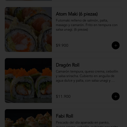
Atom Maki (6 piezas)
Futomaki relleno de salmón, palta, 
masago y camarón. Frito en tempura con 
salsa unagi. (6 piezas)
$9.900
Dragón Roll
Camarón tempura, queso crema, cebollín 
y salsa sriracha. Cubierto en anguila de 
agua dulce y palta, con salsa unagi y 
topping de masago.
$11.900
Fabi Roll
Pescado del día apanado en panko, 