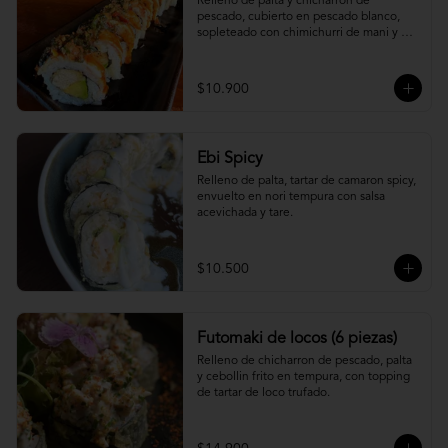
Relleno de palta y chicharron de 
pescado, cubierto en pescado blanco, 
sopleteado con chimichurri de mani y 
topping de furikake.
$10.900
Ebi Spicy
Relleno de palta, tartar de camaron spicy, 
envuelto en nori tempura con salsa 
acevichada y tare.
$10.500
Futomaki de locos (6 piezas)
Relleno de chicharron de pescado, palta 
y cebollin frito en tempura, con topping 
de tartar de loco trufado.