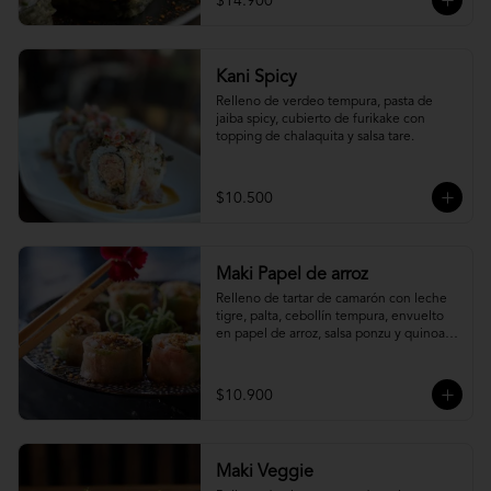
$14.900
Kani Spicy
Relleno de verdeo tempura, pasta de 
jaiba spicy, cubierto de furikake con 
topping de chalaquita y salsa tare.
$10.500
Maki Papel de arroz
Relleno de tartar de camarón con leche 
tigre, palta, cebollín tempura, envuelto 
en papel de arroz, salsa ponzu y quinoa 
frita.
$10.900
Maki Veggie