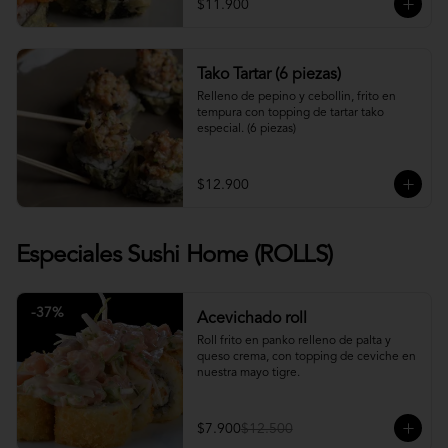
$11.900
Tako Tartar (6 piezas)
Relleno de pepino y cebollin, frito en 
tempura con topping de tartar tako 
especial. (6 piezas)
$12.900
Especiales Sushi Home (ROLLS)
-
37
%
Acevichado roll
Roll frito en panko relleno de palta y 
queso crema, con topping de ceviche en 
nuestra mayo tigre.
$7.900
$12.500