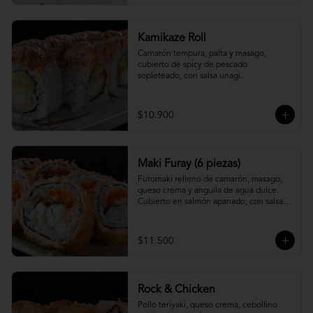
Kamikaze Roll
Camarón tempura, palta y masago, 
cubierto de spicy de pescado 
sopleteado, con salsa unagi.
$10.900
Maki Furay (6 piezas)
Futomaki relleno de camarón, masago, 
queso crema y anguila de agua dulce. 
Cubierto en salmón apanado, con salsa 
unagi. (6 piezas)
$11.500
Rock & Chicken
Pollo teriyaki, queso crema, cebollino 