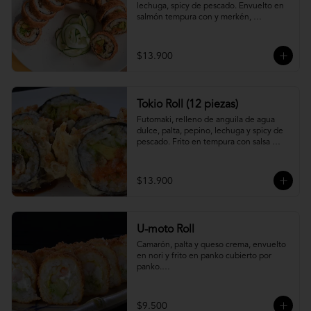
lechuga, spicy de pescado. Envuelto en 
salmón tempura con y merkén, 
acompáñalo con salsa unagi.
$13.900
Tokio Roll (12 piezas)
Futomaki, relleno de anguila de agua 
dulce, palta, pepino, lechuga y spicy de 
pescado. Frito en tempura con salsa 
unagi y merquén.
$13.900
U-moto Roll
Camarón, palta y queso crema, envuelto 
en nori y frito en panko cubierto por 
panko.

Foto referencial.
$9.500