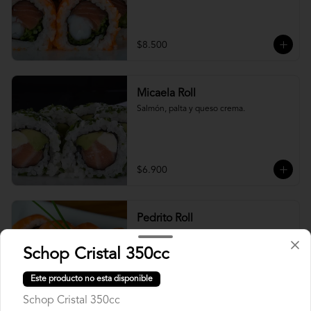
$8.500
Micaela Roll
Salmón, palta y queso crema.
$6.900
Pedrito Roll
Camarón furay, queso crema y palta, 
envuelto en salmón con salsa unagi.
Schop Cristal 350cc
Este producto no esta disponible
$9.500
Schop Cristal 350cc