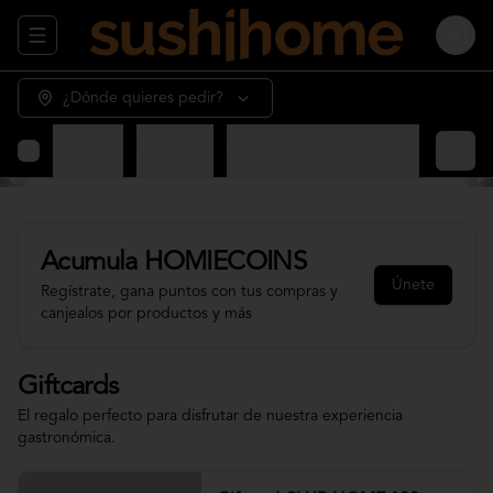
Abrir menu de navegación
Login
¿Dónde quieres pedir?
Giftcards
Appetizer
Sashimi - Nigiri - Gunkan
Sushi 
Acumula
HOMIECOINS
Únete
Regístrate, gana puntos con tus compras y
canjealos por productos y más
Giftcards
El regalo perfecto para disfrutar de nuestra experiencia
gastronómica.