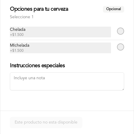
Opciones para tu cerveza
Opcional
Philadelphia Ebi
Seleccione 1
Camarón, palta y queso crema.
Chelada
+
$1.500
MIchelada
$7.500
+
$1.500
Instrucciones especiales
Philadelphia Roll
Salmón, palta y queso crema.
$7.500
Rainbow Roll
Este producto no esta disponible
Camarón, queso crema y pepino, 
envuelto en pescado y palta.