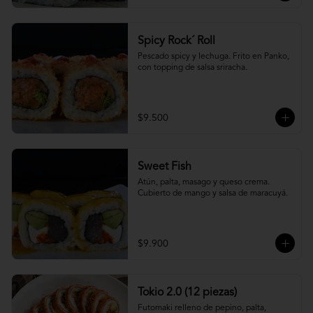
Spicy Rock´ Roll
Pescado spicy y lechuga. Frito en Panko, 
con topping de salsa sriracha.
$9.500
Sweet Fish
Atún, palta, masago y queso crema. 
Cubierto de mango y salsa de maracuyá.
$9.900
Tokio 2.0 (12 piezas)
Futomaki relleno de pepino, palta, 