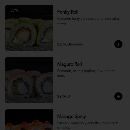
-
27
%
Fonky Roll
Camarón furay y queso crema, con salsa 
unagi.
$6.900
$9.500
Maguro Roll
Camarón, palta y pepino, envuelto en 
atún.
$9.900
Masago Spicy
Salmón, camarón y cebollín, topping de 
sriracha.