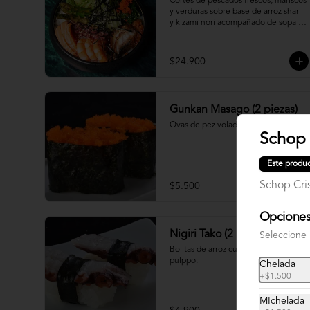
Cortes de pescados frescos, mariscos 
y verduras sobre base de arroz shari 
y kizami nori acompañado de sopa 
miso
$24.900
Gunkan Masago (2 piezas)
Ovas de pez volador.
Schop 
Este produc
Schop Cri
$5.500
Opciones 
Nigiri Tako (2 piezas)
Seleccione
Bolitas de arroz cubiertas por 
pulppo.
Chelada
+
$1.500
MIchelada