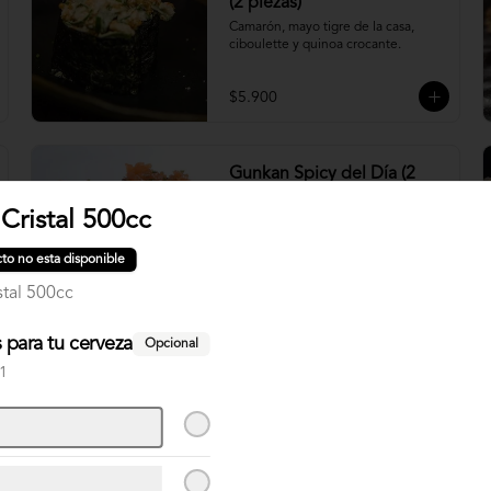
(2 piezas)
Camarón, mayo tigre de la casa, 
ciboulette y quinoa crocante.
$5.900
Gunkan Spicy del Día (2
piezas)
Cristal 500cc
to no esta disponible
stal 500cc
$5.500
para tu cerveza
Opcional
Nigiri Atún (2 piezas)
 1
Bolitas de arroz cubiertas por atún.