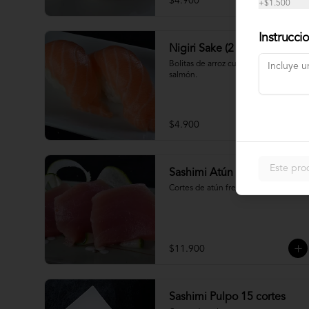
$4.900
+
$1.500
Instrucci
Nigiri Sake (2 piezas)
Bolitas de arroz cubiertas por 
salmón.
$4.900
Este pro
Sashimi Atún 9 cortes
Cortes de atún fresco
$11.900
Sashimi Pulpo 15 cortes