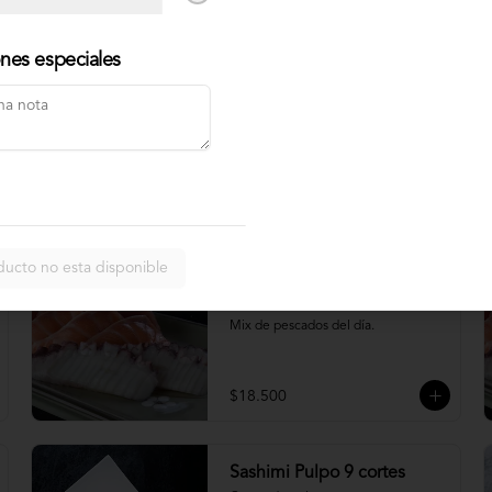
$4.900
ones especiales
Nigiri acevichado
Cubierto de salmon, con topping de 
mayo trigre y furikake.
$5.500
ducto no esta disponible
Sashimi Moriawase 15
cortes
Mix de pescados del día.
$18.500
Sashimi Pulpo 9 cortes