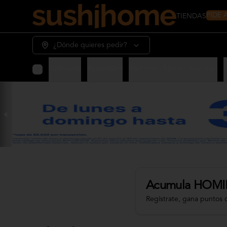
PIDE
TIENDAS
¿Dónde quieres pedir?
Giftcards
Appetizer
Sashimi - Nigiri - Gunkan
Acumula
HOMI
Regístrate, gana puntos 