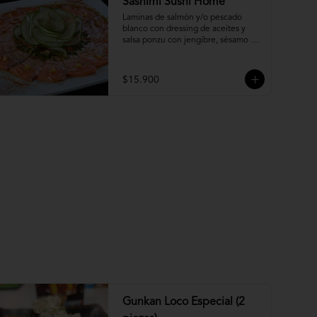
Sashimi Sushi Home
Laminas de salmón y/o pescado 
blanco con dressing de aceites y 
salsa ponzu con jengibre, sésamo y 
ciboulette.
$15.900
Gunkan Loco Especial (2