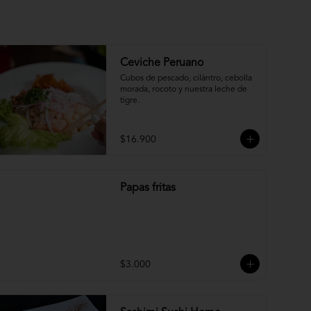
Ceviche Peruano
Cubos de pescado, cilántro, cebolla 
morada, rocoto y nuestra leche de 
tigre.
$16.900
Papas fritas
$3.000