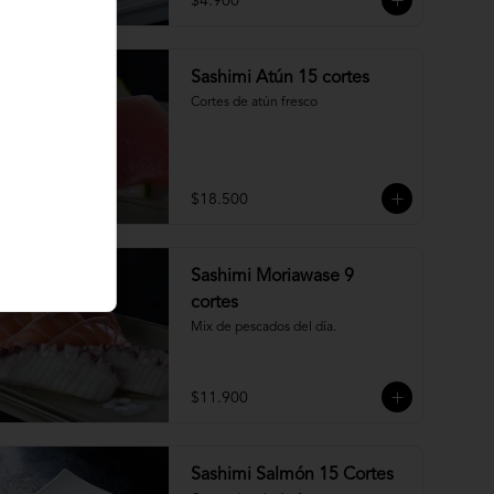
$4.900
Sashimi Atún 15 cortes
Cortes de atún fresco
$18.500
Sashimi Moriawase 9
cortes
Mix de pescados del día.
$11.900
Sashimi Salmón 15 Cortes