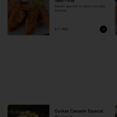
Sake Furay
Salmón apanado en panko con salsa 
tonkatsu.
$11.900
Gunkan Camarón Especial