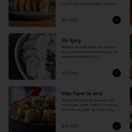
sopleteado con batayaki y topping 
de masa crocante.
$11.900
Ebi Spicy
Relleno de palta, tartar de camaron 
spicy, envuelto en nori tempura con 
salsa acevichada y tare.
$10.500
Maki Papel de arroz
Relleno de tartar de camarón con 
leche tigre, palta, cebollín tempura, 
envuelto en papel de arroz, salsa 
ponzu y quinoa frita.
$10.900