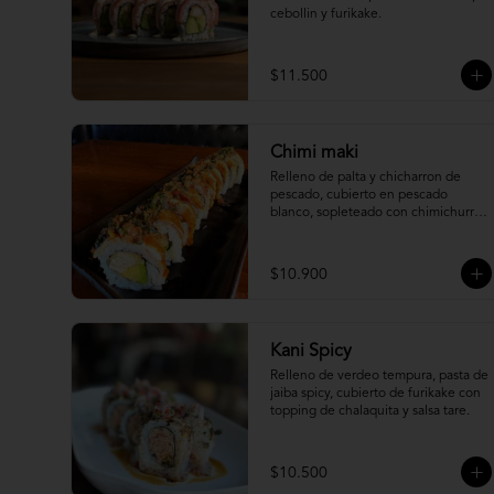
cebollin y furikake.
$11.500
Chimi maki
Relleno de palta y chicharron de 
pescado, cubierto en pescado 
blanco, sopleteado con chimichurri 
de mani y topping de furikake.
$10.900
Kani Spicy
Relleno de verdeo tempura, pasta de 
jaiba spicy, cubierto de furikake con 
topping de chalaquita y salsa tare.
$10.500