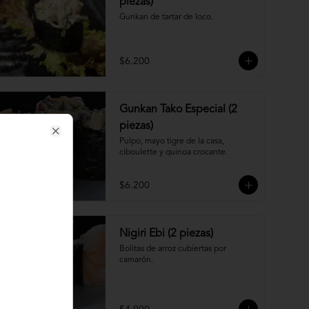
piezas)
Gunkan de tartar de loco.
$6.200
Gunkan Tako Especial (2
piezas)
Pulpo, mayo tigre de la casa, 
Close
ciboulette y quinoa crocante.
$6.200
Nigiri Ebi (2 piezas)
Bolitas de arroz cubiertas por 
camarón.