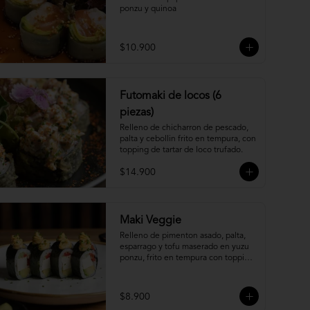
ponzu y quinoa
$10.900
Futomaki de locos (6
piezas)
Relleno de chicharron de pescado, 
palta y cebollin frito en tempura, con 
topping de tartar de loco trufado.
$14.900
Maki Veggie
Relleno de pimenton asado, palta, 
esparrago y tofu maserado en yuzu 
ponzu, frito en tempura con topping 
de pure camote.
$8.900