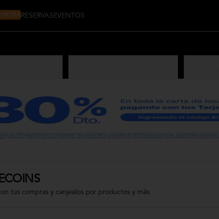
 AHORA
RESERVAS
EVENTOS
Sushi Home Nikkei
Especiales Sushi Home (ROLLS)
Los de Si
ECOINS
con tus compras y canjealos por productos y más