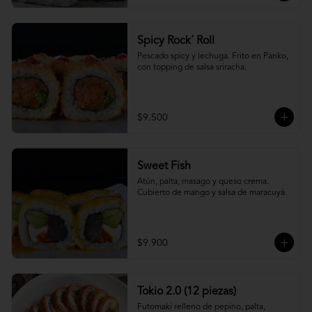
Spicy Rock´ Roll
Pescado spicy y lechuga. Frito en Panko, 
con topping de salsa sriracha.
$9.500
Sweet Fish
Atún, palta, masago y queso crema. 
Cubierto de mango y salsa de maracuyá.
$9.900
Tokio 2.0 (12 piezas)
Futomaki relleno de pepino, palta, 