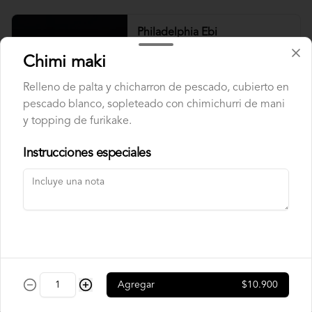
Philadelphia Ebi
Camarón, palta y queso crema.
Chimi maki
Relleno de palta y chicharron de pescado, cubierto en
pescado blanco, sopleteado con chimichurri de mani
$7.500
y topping de furikake.
Instrucciones especiales
Philadelphia Roll
Salmón, palta y queso crema.
$7.500
Rainbow Roll
Agregar
$10.900
Camarón, queso crema y pepino, 
envuelto en pescado y palta.