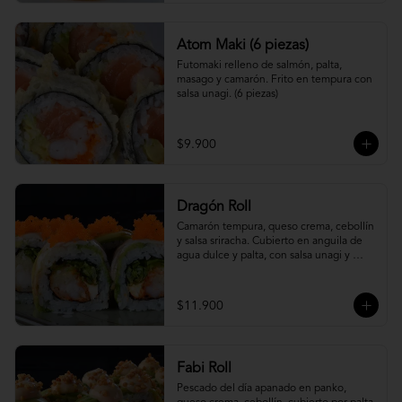
Atom Maki (6 piezas)
Futomaki relleno de salmón, palta, 
masago y camarón. Frito en tempura con 
salsa unagi. (6 piezas)
$9.900
Dragón Roll
Camarón tempura, queso crema, cebollín 
y salsa sriracha. Cubierto en anguila de 
agua dulce y palta, con salsa unagi y 
topping de masago.
$11.900
Fabi Roll
Pescado del día apanado en panko, 