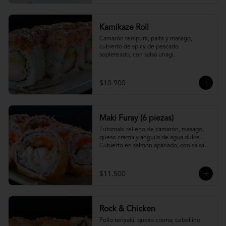
Kamikaze Roll
Camarón tempura, palta y masago, 
cubierto de spicy de pescado 
sopleteado, con salsa unagi.
$10.900
Maki Furay (6 piezas)
Futomaki relleno de camarón, masago, 
queso crema y anguila de agua dulce. 
Cubierto en salmón apanado, con salsa 
unagi. (6 piezas)
$11.500
Rock & Chicken
Pollo teriyaki, queso crema, cebollino 