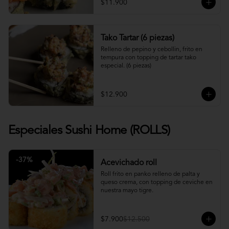
$11.900
Tako Tartar (6 piezas)
Relleno de pepino y cebollin, frito en 
tempura con topping de tartar tako 
especial. (6 piezas)
$12.900
Especiales Sushi Home (ROLLS)
-
37
%
Acevichado roll
Roll frito en panko relleno de palta y 
queso crema, con topping de ceviche en 
nuestra mayo tigre.
$7.900
$12.500