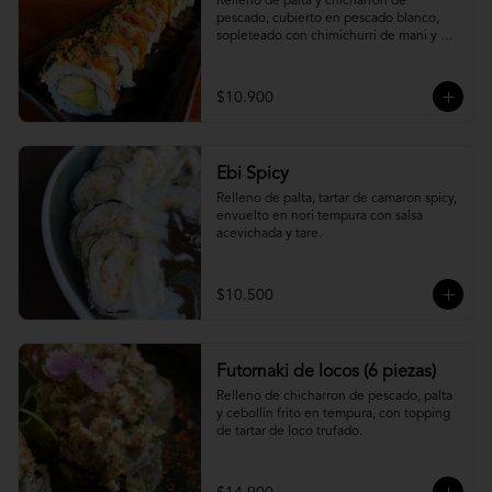
Relleno de palta y chicharron de 
pescado, cubierto en pescado blanco, 
sopleteado con chimichurri de mani y 
topping de furikake.
$10.900
Ebi Spicy
Relleno de palta, tartar de camaron spicy, 
envuelto en nori tempura con salsa 
acevichada y tare.
$10.500
Futomaki de locos (6 piezas)
Relleno de chicharron de pescado, palta 
y cebollin frito en tempura, con topping 
de tartar de loco trufado.