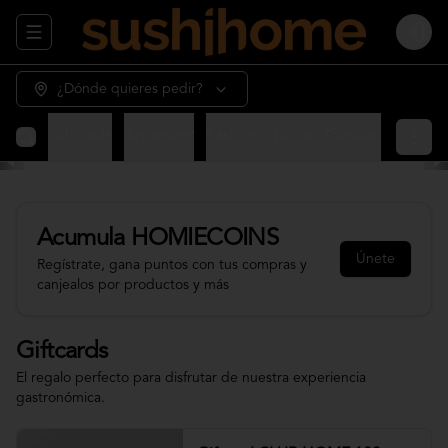
Abrir menu de navegación
Login
¿Dónde quieres pedir?
Giftcards
Appetizer
Sashimi - Nigiri - Gunkan
Sushi 
Acumula
HOMIECOINS
Únete
Regístrate, gana puntos con tus compras y
canjealos por productos y más
Giftcards
El regalo perfecto para disfrutar de nuestra experiencia
gastronómica.