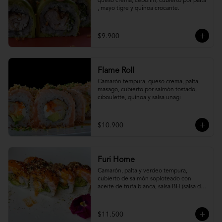
queso crema, cebollín, cubierto por palta 
, mayo tigre y quinoa crocante.
$9.900
Flame Roll
Camarón tempura, queso crema, palta, 
masago, cubierto por salmón tostado, 
ciboulette, quínoa y salsa unagi
$10.900
Furi Home
Camarón, palta y verdeo tempura, 
cubierto de salmón soploteado con 
aceite de trufa blanca, salsa BH (salsa de 
ajíes coreanos y mayonesa, levemente 
picante) y furikake.
$11.500