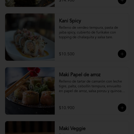
$14.900
Kani Spicy
Relleno de verdeo tempura, pasta de 
jaiba spicy, cubierto de furikake con 
topping de chalaquita y salsa tare.
$10.500
Maki Papel de arroz
Relleno de tartar de camarón con leche 
tigre, palta, cebollín tempura, envuelto 
en papel de arroz, salsa ponzu y quinoa 
frita.
$10.900
Maki Veggie