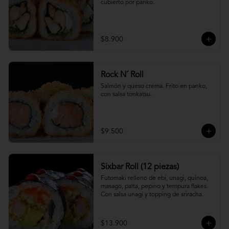
cubierto por panko.
$8.900
Rock N´ Roll
Salmón y queso crema. Frito en panko, 
con salsa tonkatsu.
$9.500
Sixbar Roll (12 piezas)
Futomaki relleno de ebi, unagi, quínoa, 
masago, palta, pepino y tempura flakes. 
Con salsa unagi y topping de sriracha.
$13.900