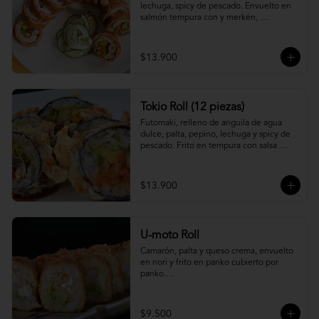
lechuga, spicy de pescado. Envuelto en 
salmón tempura con y merkén, 
acompáñalo con salsa unagi.
$13.900
Tokio Roll (12 piezas)
Futomaki, relleno de anguila de agua 
dulce, palta, pepino, lechuga y spicy de 
pescado. Frito en tempura con salsa 
unagi y merquén.
$13.900
U-moto Roll
Camarón, palta y queso crema, envuelto 
en nori y frito en panko cubierto por 
panko.

Foto referencial.
$9.500