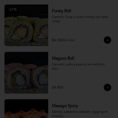
-
27
%
Fonky Roll
Camarón furay y queso crema, con salsa 
unagi.
$6.900
$9.500
Maguro Roll
Camarón, palta y pepino, envuelto en 
atún.
$9.900
Masago Spicy
Salmón, camarón y cebollín, topping de 
sriracha.