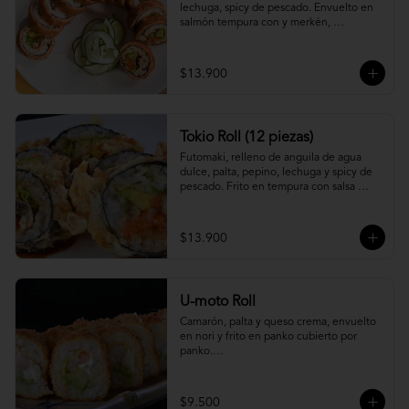
lechuga, spicy de pescado. Envuelto en 
salmón tempura con y merkén, 
acompáñalo con salsa unagi.
$13.900
Tokio Roll (12 piezas)
Futomaki, relleno de anguila de agua 
dulce, palta, pepino, lechuga y spicy de 
pescado. Frito en tempura con salsa 
unagi y merquén.
$13.900
U-moto Roll
Camarón, palta y queso crema, envuelto 
en nori y frito en panko cubierto por 
panko.

Foto referencial.
$9.500