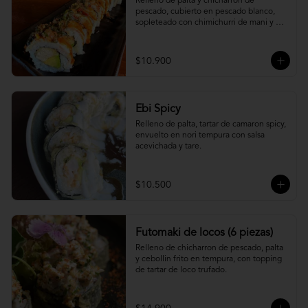
Relleno de palta y chicharron de 
pescado, cubierto en pescado blanco, 
sopleteado con chimichurri de mani y 
topping de furikake.
$10.900
Ebi Spicy
Relleno de palta, tartar de camaron spicy, 
envuelto en nori tempura con salsa 
acevichada y tare.
$10.500
Futomaki de locos (6 piezas)
Relleno de chicharron de pescado, palta 
y cebollin frito en tempura, con topping 
de tartar de loco trufado.