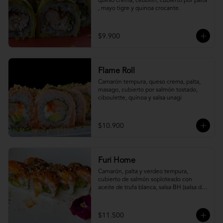
queso crema, cebollín, cubierto por palta 
, mayo tigre y quinoa crocante.
$9.900
Flame Roll
Camarón tempura, queso crema, palta, 
masago, cubierto por salmón tostado, 
ciboulette, quínoa y salsa unagi
$10.900
Furi Home
Camarón, palta y verdeo tempura, 
cubierto de salmón soploteado con 
aceite de trufa blanca, salsa BH (salsa de 
ajíes coreanos y mayonesa, levemente 
picante) y furikake.
$11.500