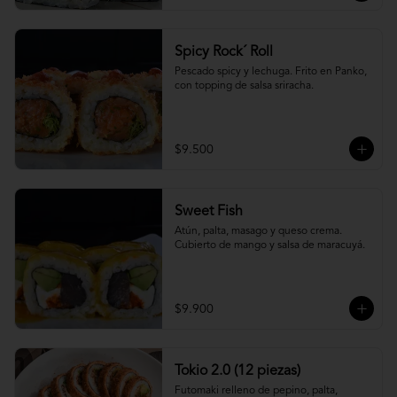
Spicy Rock´ Roll
Pescado spicy y lechuga. Frito en Panko, 
con topping de salsa sriracha.
$9.500
Sweet Fish
Atún, palta, masago y queso crema. 
Cubierto de mango y salsa de maracuyá.
$9.900
Tokio 2.0 (12 piezas)
Futomaki relleno de pepino, palta, 