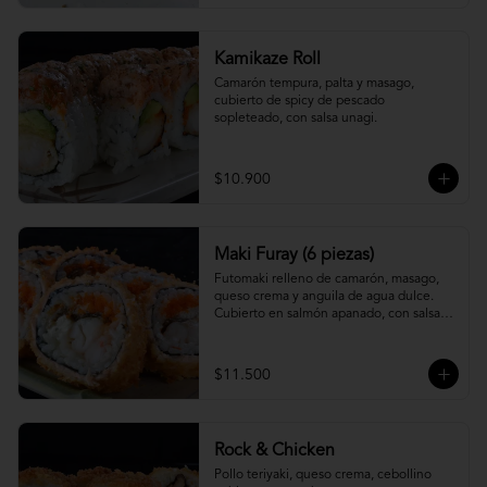
Kamikaze Roll
Camarón tempura, palta y masago, 
cubierto de spicy de pescado 
sopleteado, con salsa unagi.
$10.900
Maki Furay (6 piezas)
Futomaki relleno de camarón, masago, 
queso crema y anguila de agua dulce. 
Cubierto en salmón apanado, con salsa 
unagi. (6 piezas)
$11.500
Rock & Chicken
Pollo teriyaki, queso crema, cebollino 