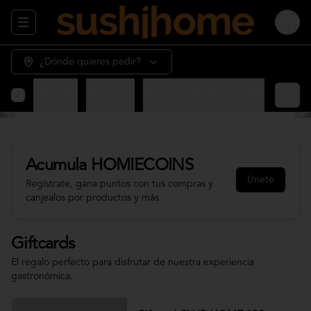
Abrir menu de navegación
Login
¿Dónde quieres pedir?
Giftcards
Appetizer
Sashimi - Nigiri - Gunkan
Sushi 
Acumula
HOMIECOINS
Únete
Regístrate, gana puntos con tus compras y
canjealos por productos y más
Giftcards
El regalo perfecto para disfrutar de nuestra experiencia
gastronómica.