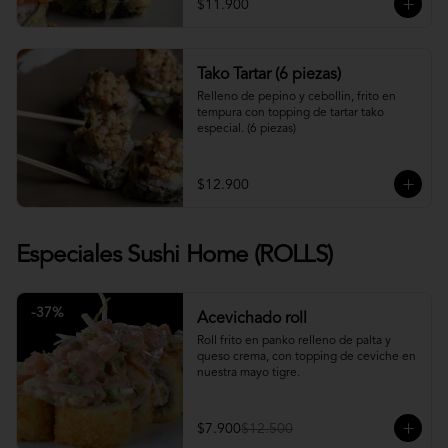
$11.900
Tako Tartar (6 piezas)
Relleno de pepino y cebollin, frito en 
tempura con topping de tartar tako 
especial. (6 piezas)
$12.900
Especiales Sushi Home (ROLLS)
-
37
%
Acevichado roll
Roll frito en panko relleno de palta y 
queso crema, con topping de ceviche en 
nuestra mayo tigre.
$7.900
$12.500