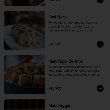
$14.900
Kani Spicy
Relleno de verdeo tempura, pasta de 
jaiba spicy, cubierto de furikake con 
topping de chalaquita y salsa tare.
$10.500
Maki Papel de arroz
Relleno de tartar de camarón con leche 
tigre, palta, cebollín tempura, envuelto 
en papel de arroz, salsa ponzu y quinoa 
frita.
$10.900
Maki Veggie