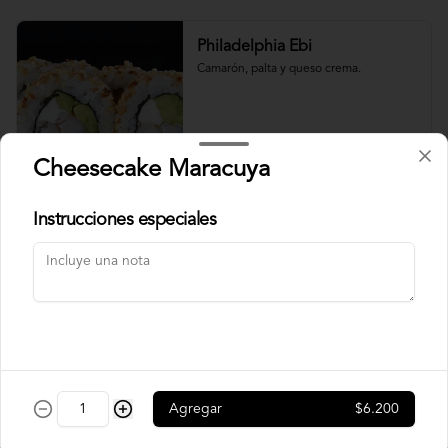
Philadelphia Ebi
Camarón, palta y queso crema.
$7.500
Cheesecake Maracuya
Instrucciones especiales
Philadelphia Roll
Salmón, palta y queso crema.
$7.500
Rainbow Roll
Agregar
$6.200
Camarón, queso crema y pepino, 
envuelto en pescado y palta.