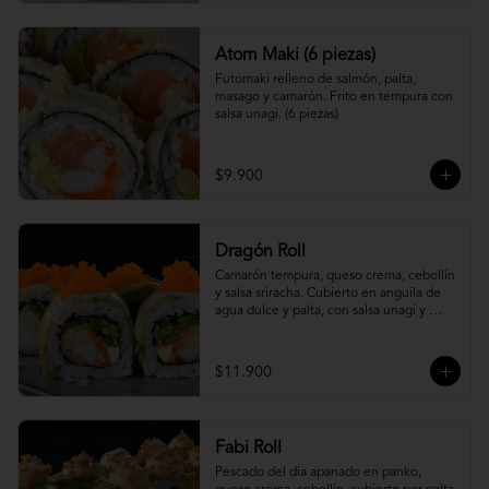
Atom Maki (6 piezas)
Futomaki relleno de salmón, palta, 
masago y camarón. Frito en tempura con 
salsa unagi. (6 piezas)
$9.900
Dragón Roll
Camarón tempura, queso crema, cebollín 
y salsa sriracha. Cubierto en anguila de 
agua dulce y palta, con salsa unagi y 
topping de masago.
$11.900
Fabi Roll
Pescado del día apanado en panko, 