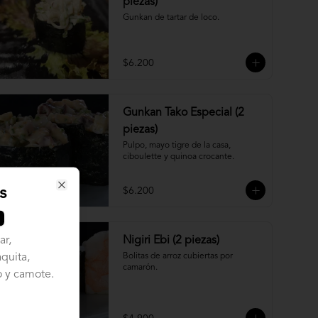
piezas)
Gunkan de tartar de loco.
$6.200
Gunkan Tako Especial (2
piezas)
Pulpo, mayo tigre de la casa, 
ciboulette y quinoa crocante.
s
$6.200
Close
ar,
Nigiri Ebi (2 piezas)
quita,
Bolitas de arroz cubiertas por 
camarón.
o y camote.