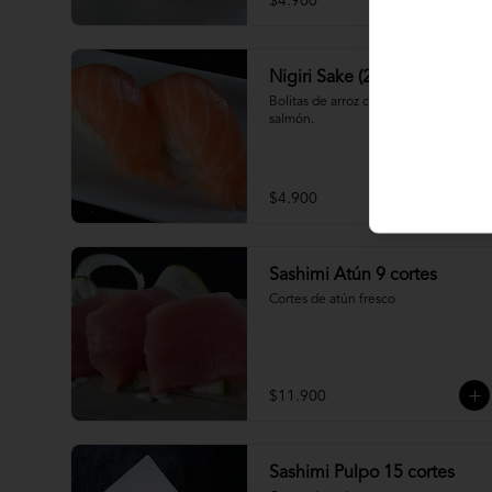
$4.900
Nigiri Sake (2 piezas)
Bolitas de arroz cubiertas por 
salmón.
$4.900
Sashimi Atún 9 cortes
Cortes de atún fresco
$11.900
Sashimi Pulpo 15 cortes