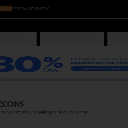
 AHORA
RESERVAS
EVENTOS
Sushi Home Nikkei
Especiales Sushi Home (ROLLS)
Los de Si
ECOINS
con tus compras y canjealos por productos y más