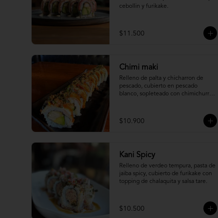
cebollin y furikake.
$11.500
Chimi maki
Relleno de palta y chicharron de 
pescado, cubierto en pescado 
blanco, sopleteado con chimichurri 
de mani y topping de furikake.
$10.900
Kani Spicy
Relleno de verdeo tempura, pasta de 
jaiba spicy, cubierto de furikake con 
topping de chalaquita y salsa tare.
$10.500