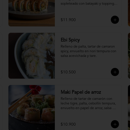
sopleteado con batayaki y topping 
de masa crocante.
$11.900
Ebi Spicy
Relleno de palta, tartar de camaron 
spicy, envuelto en nori tempura con 
salsa acevichada y tare.
$10.500
Maki Papel de arroz
Relleno de tartar de camarón con 
leche tigre, palta, cebollín tempura, 
envuelto en papel de arroz, salsa 
ponzu y quinoa frita.
$10.900