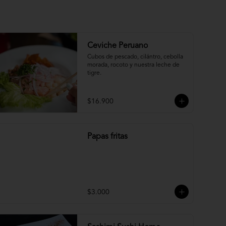
Ceviche Peruano
Cubos de pescado, cilántro, cebolla 
morada, rocoto y nuestra leche de 
tigre.
$16.900
Papas fritas
$3.000