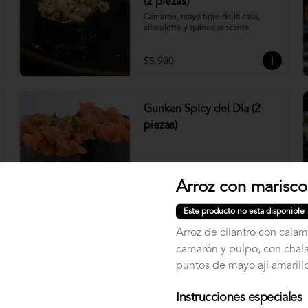
(2 piezas)
Camarón, mayo tigre de la casa, 
ciboulette y quinoa crocante.
$5.900
Gunkan Spicy del Día (2
piezas)
Arroz con marisco
$5.500
Este producto no esta disponible
Arroz de cilantro con calam
Nigiri Atún (2 piezas)
camarón y pulpo, con chala
Bolitas de arroz cubiertas por atún.
puntos de mayo ají amarill
Instrucciones especiales