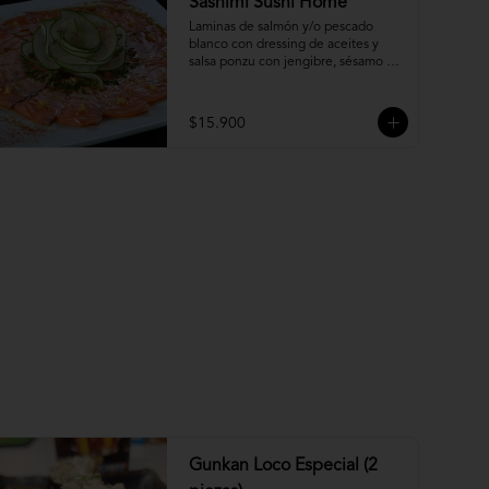
Sashimi Sushi Home
Laminas de salmón y/o pescado 
blanco con dressing de aceites y 
salsa ponzu con jengibre, sésamo y 
ciboulette.
$15.900
Gunkan Loco Especial (2