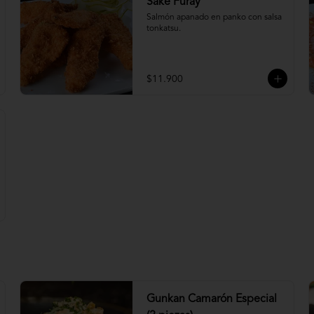
Sake Furay
Salmón apanado en panko con salsa 
tonkatsu.
$11.900
Gunkan Camarón Especial