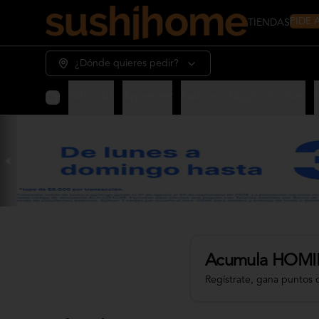
PIDE
TIENDAS
¿Dónde quieres pedir?
Giftcards
Appetizer
Sashimi - Nigiri - Gunkan
Acumula
HOMI
Regístrate, gana puntos 