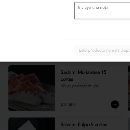
$4.900
Nigiri acevichado
Cubierto de salmon, con topping de 
mayo trigre y furikake.
Este producto no esta disp
$5.500
Sashimi Moriawase 15
cortes
Mix de pescados del día.
$18.500
Sashimi Pulpo 9 cortes