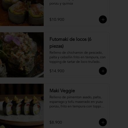
ponzu y quinoa
$10.900
Futomaki de locos (6
piezas)
Relleno de chicharron de pescado, 
palta y cebollin frito en tempura, con 
topping de tartar de loco trufado.
$14.900
Maki Veggie
Relleno de pimenton asado, palta, 
esparrago y tofu maserado en yuzu 
ponzu, frito en tempura con topping 
de pure camote.
$8.900