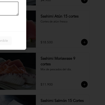
$4.900
Sashimi Atún 15 cortes
Cortes de atún fresco
onible
$18.500
Sashimi Moriawase 9
cortes
Mix de pescados del día.
$11.900
Sashimi Salmón 15 Cortes