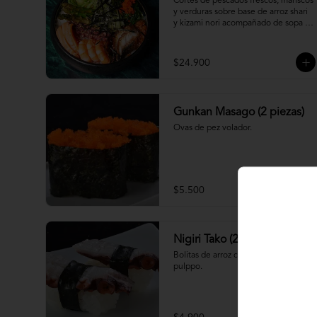
Cortes de pescados frescos, mariscos 
y verduras sobre base de arroz shari 
y kizami nori acompañado de sopa 
miso
$24.900
Gunkan Masago (2 piezas)
Ovas de pez volador.
$5.500
Nigiri Tako (2 piezas)
Bolitas de arroz cubiertas por 
pulppo.