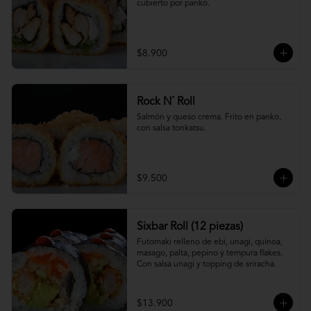
cubierto por panko.
$8.900
Rock N´ Roll
Salmón y queso crema. Frito en panko, 
con salsa tonkatsu.
$9.500
Sixbar Roll (12 piezas)
Futomaki relleno de ebi, unagi, quínoa, 
masago, palta, pepino y tempura flakes. 
Con salsa unagi y topping de sriracha.
$13.900