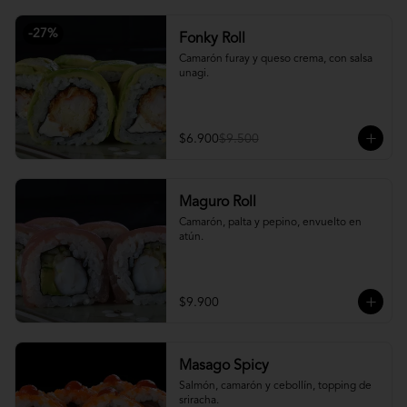
-
27
%
Fonky Roll
Camarón furay y queso crema, con salsa 
unagi.
$6.900
$9.500
Maguro Roll
Camarón, palta y pepino, envuelto en 
atún.
$9.900
Masago Spicy
Salmón, camarón y cebollín, topping de 
sriracha.