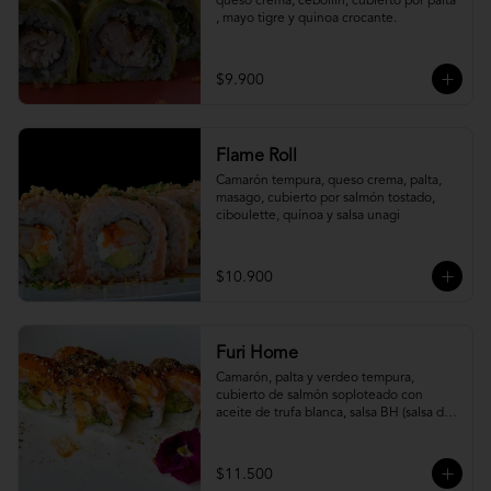
queso crema, cebollín, cubierto por palta 
, mayo tigre y quinoa crocante.
$9.900
Flame Roll
Camarón tempura, queso crema, palta, 
masago, cubierto por salmón tostado, 
ciboulette, quínoa y salsa unagi
$10.900
Furi Home
Camarón, palta y verdeo tempura, 
cubierto de salmón soploteado con 
aceite de trufa blanca, salsa BH (salsa de 
ajíes coreanos y mayonesa, levemente 
picante) y furikake.
$11.500