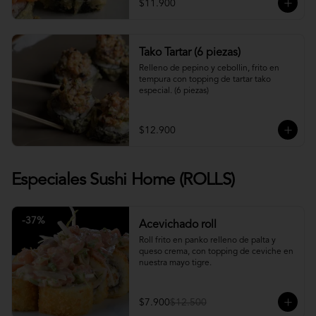
$11.900
Tako Tartar (6 piezas)
Relleno de pepino y cebollin, frito en 
tempura con topping de tartar tako 
especial. (6 piezas)
$12.900
Especiales Sushi Home (ROLLS)
-
37
%
Acevichado roll
Roll frito en panko relleno de palta y 
queso crema, con topping de ceviche en 
nuestra mayo tigre.
$7.900
$12.500