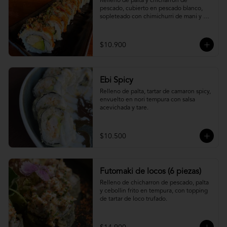
Relleno de palta y chicharron de 
pescado, cubierto en pescado blanco, 
sopleteado con chimichurri de mani y 
topping de furikake.
$10.900
Ebi Spicy
Relleno de palta, tartar de camaron spicy, 
envuelto en nori tempura con salsa 
acevichada y tare.
$10.500
Futomaki de locos (6 piezas)
Relleno de chicharron de pescado, palta 
y cebollin frito en tempura, con topping 
de tartar de loco trufado.