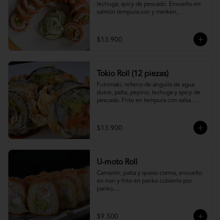
lechuga, spicy de pescado. Envuelto en 
salmón tempura con y merkén, 
acompáñalo con salsa unagi.
$13.900
Tokio Roll (12 piezas)
Futomaki, relleno de anguila de agua 
dulce, palta, pepino, lechuga y spicy de 
pescado. Frito en tempura con salsa 
unagi y merquén.
$13.900
U-moto Roll
Camarón, palta y queso crema, envuelto 
en nori y frito en panko cubierto por 
panko.

Foto referencial.
$9.500