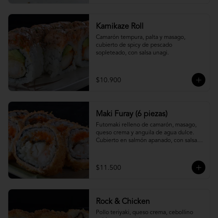
Kamikaze Roll
Camarón tempura, palta y masago, 
cubierto de spicy de pescado 
sopleteado, con salsa unagi.
$10.900
Maki Furay (6 piezas)
Futomaki relleno de camarón, masago, 
queso crema y anguila de agua dulce. 
Cubierto en salmón apanado, con salsa 
unagi. (6 piezas)
$11.500
Rock & Chicken
Pollo teriyaki, queso crema, cebollino 