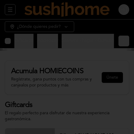
Abrir menu de navegación
Login
¿Dónde quieres pedir?
Giftcards
Appetizer
Sashimi - Nigiri - Gunkan
Sushi 
Acumula
HOMIECOINS
Únete
Regístrate, gana puntos con tus compras y
canjealos por productos y más
Giftcards
El regalo perfecto para disfrutar de nuestra experiencia
gastronómica.