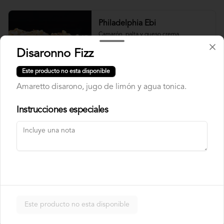
Philadelphia Ebi
Camarón, palta y queso crema.
Disaronno Fizz
Este producto no esta disponible
$7.500
Amaretto disarono, jugo de limón y agua tonica.
Instrucciones especiales
Philadelphia Roll
Salmón, palta y queso crema.
$7.500
Rainbow Roll
Este producto no esta disponible
Camarón, queso crema y pepino, 
envuelto en pescado y palta.