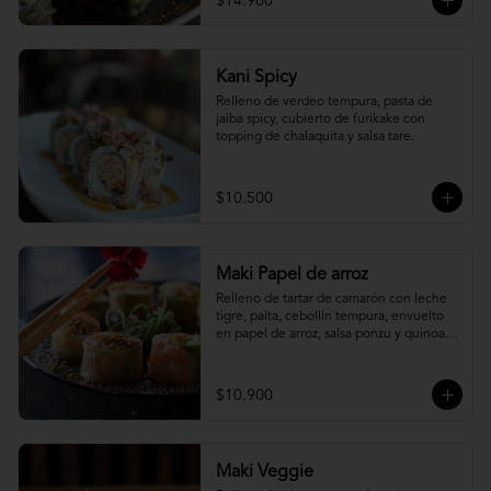
$14.900
Kani Spicy
Relleno de verdeo tempura, pasta de 
jaiba spicy, cubierto de furikake con 
topping de chalaquita y salsa tare.
$10.500
Maki Papel de arroz
Relleno de tartar de camarón con leche 
tigre, palta, cebollín tempura, envuelto 
en papel de arroz, salsa ponzu y quinoa 
frita.
$10.900
Maki Veggie