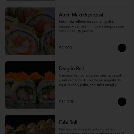
Atom Maki (6 piezas)
Futomaki relleno de salmón, palta, 
masago y camarón. Frito en tempura con 
salsa unagi. (6 piezas)
$9.900
Dragón Roll
Camarón tempura, queso crema, cebollín 
y salsa sriracha. Cubierto en anguila de 
agua dulce y palta, con salsa unagi y 
topping de masago.
$11.900
Fabi Roll
Pescado del día apanado en panko, 