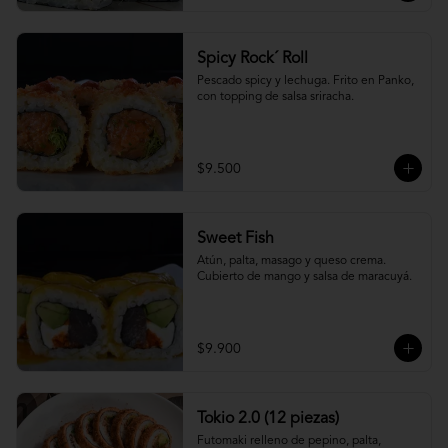
Spicy Rock´ Roll
Pescado spicy y lechuga. Frito en Panko, 
con topping de salsa sriracha.
$9.500
Sweet Fish
Atún, palta, masago y queso crema. 
Cubierto de mango y salsa de maracuyá.
$9.900
Tokio 2.0 (12 piezas)
Futomaki relleno de pepino, palta, 