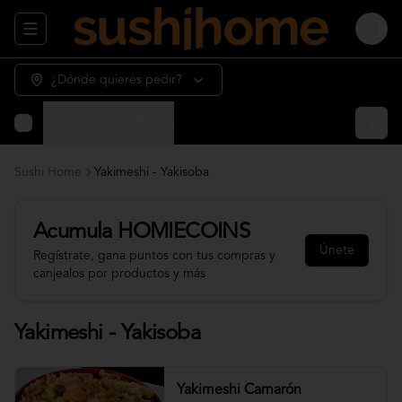
Abrir menu de navegación
Login
¿Dónde quieres pedir?
Yakimeshi - Yakisoba
Sushi Home
Yakimeshi - Yakisoba
Acumula
HOMIECOINS
Únete
Regístrate, gana puntos con tus compras y
canjealos por productos y más
Yakimeshi - Yakisoba
Yakimeshi Camarón