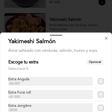
$9.500
Yakimeshi Salmón
Arroz salteado con verduras, salmón, 
huevo y soya.
Yakimeshi Salmón
$9.900
Arroz salteado con verduras, salmón, huevo y soya.
Escoge tu extra
Opcional
Yakimeshi Vegetariano
Seleccione 0
Arroz salteado con verduras, vegetales, 
huevo y soya.
Extra Anguila
+
$2.000
$9.900
Extra Furai roll
+
$1.500
Extra Jengibre
Yakisoba Ebi
+
$500