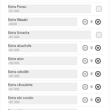
Fideos de trigo integral, verduras 
Extra Ponzu
salteadas y camarón.
+
$1.000
Extra Wasabi
0
+
$500
$10.900
Extra Sriracha
+
$1.000
Yakisoba Pollo
Extra alcachofa
Fideos de trigo integral, verduras 
0
+
$1.000
salteadas y pollo.
Extra atún
0
+
$3.000
$10.500
Extra cebollín
0
+
$1.000
Extra ciboulette
Yakisoba Sake
0
+
$1.000
Fideos de trigo integral, verduras 
salteadas y salmón.
Extra ebi cocido
0
+
$1.500