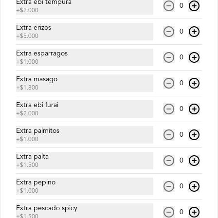
Extra ebi tempura
0
$10.900
+
$2.000
Extra erizos
0
+
$5.000
Yakisoba Vegetariano
Fideos de trigo integral, verduras 
Extra esparragos
0
salteadas y verduras.
+
$1.000
Extra masago
0
+
$1.800
$9.500
Extra ebi furai
0
+
$2.000
Extra palmitos
0
+
$1.000
Extra palta
0
+
$1.500
Extra pepino
0
+
$1.000
Extra pescado spicy
0
+
$1.500