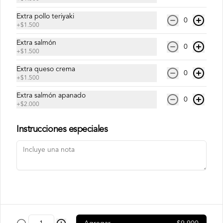
Conócenos
Extra pollo teriyaki
0
Despacho
+
$1.500
Términos y condiciones
Extra salmón
0
+
$1.500
Política de privacidad
Extra queso crema
Redes sociales
0
+
$1.500
Extra salmón apanado
Instagram
0
+
$2.000
Facebook
Instrucciones especiales
Mi cuenta
Pedir
Iniciar sesión
Powered by