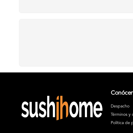
Conóce
Despacho
Términos y 
Política de 