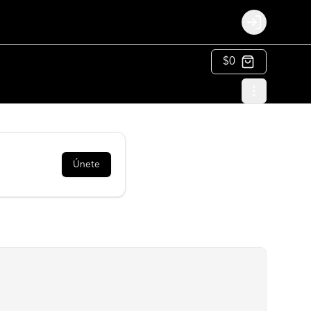
Login
$0
Únete