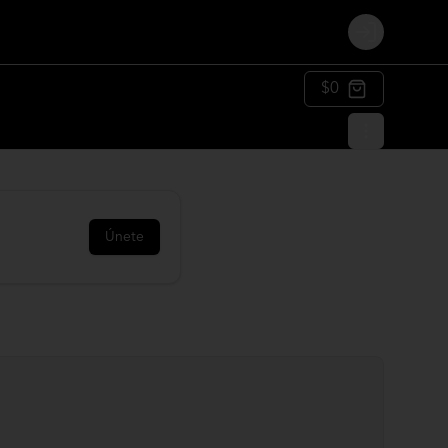
Login
$0
Únete