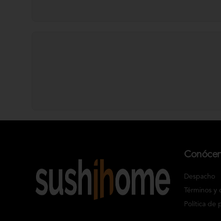
Conóce
Despacho
Términos y 
Política de 