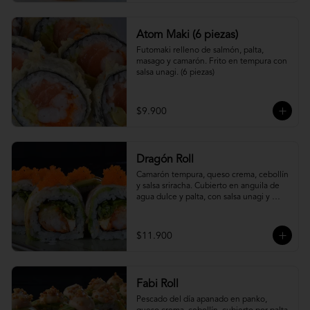
Atom Maki (6 piezas)
Futomaki relleno de salmón, palta, 
masago y camarón. Frito en tempura con 
salsa unagi. (6 piezas)
$9.900
Dragón Roll
Camarón tempura, queso crema, cebollín 
y salsa sriracha. Cubierto en anguila de 
agua dulce y palta, con salsa unagi y 
topping de masago.
$11.900
Fabi Roll
Pescado del día apanado en panko, 