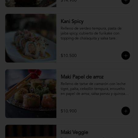
$14.900
Kani Spicy
Relleno de verdeo tempura, pasta de 
jaiba spicy, cubierto de furikake con 
topping de chalaquita y salsa tare.
$10.500
Maki Papel de arroz
Relleno de tartar de camarón con leche 
tigre, palta, cebollín tempura, envuelto 
en papel de arroz, salsa ponzu y quinoa 
frita.
$10.900
Maki Veggie