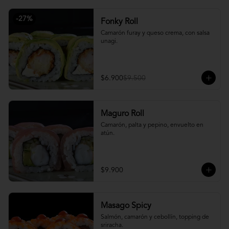
-
27
%
Fonky Roll
Camarón furay y queso crema, con salsa 
unagi.
$6.900
$9.500
Maguro Roll
Camarón, palta y pepino, envuelto en 
atún.
$9.900
Masago Spicy
Salmón, camarón y cebollín, topping de 
sriracha.