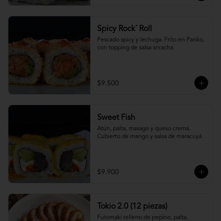
Spicy Rock´ Roll
Pescado spicy y lechuga. Frito en Panko, 
con topping de salsa sriracha.
$9.500
Sweet Fish
Atún, palta, masago y queso crema. 
Cubierto de mango y salsa de maracuyá.
$9.900
Tokio 2.0 (12 piezas)
Futomaki relleno de pepino, palta, 