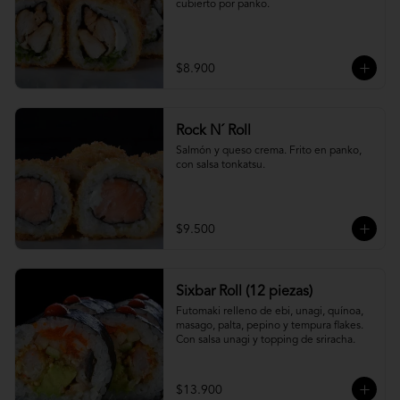
cubierto por panko.
$8.900
Rock N´ Roll
Salmón y queso crema. Frito en panko, 
con salsa tonkatsu.
$9.500
Sixbar Roll (12 piezas)
Futomaki relleno de ebi, unagi, quínoa, 
masago, palta, pepino y tempura flakes. 
Con salsa unagi y topping de sriracha.
$13.900