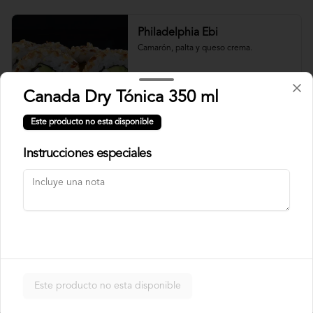
Philadelphia Ebi
Camarón, palta y queso crema.
Canada Dry Tónica 350 ml
$7.500
Este producto no esta disponible
Instrucciones especiales
Philadelphia Roll
Salmón, palta y queso crema.
$7.500
Rainbow Roll
Este producto no esta disponible
Camarón, queso crema y pepino, 
envuelto en pescado y palta.