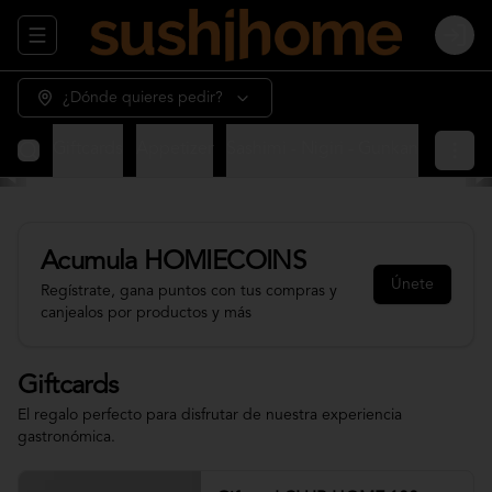
Abrir menu de navegación
Login
¿Dónde quieres pedir?
Giftcards
Appetizer
Sashimi - Nigiri - Gunkan
Sushi 
Acumula
HOMIECOINS
Únete
Regístrate, gana puntos con tus compras y
canjealos por productos y más
Giftcards
El regalo perfecto para disfrutar de nuestra experiencia
gastronómica.