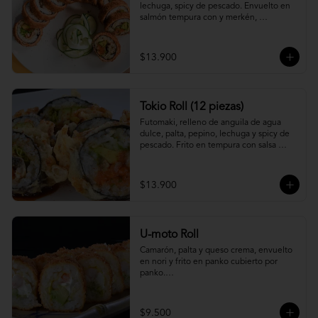
lechuga, spicy de pescado. Envuelto en 
salmón tempura con y merkén, 
acompáñalo con salsa unagi.
$13.900
Tokio Roll (12 piezas)
Futomaki, relleno de anguila de agua 
dulce, palta, pepino, lechuga y spicy de 
pescado. Frito en tempura con salsa 
unagi y merquén.
$13.900
U-moto Roll
Camarón, palta y queso crema, envuelto 
en nori y frito en panko cubierto por 
panko.

Foto referencial.
$9.500