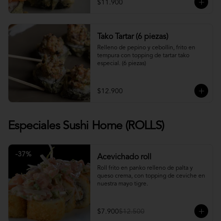
$11.900
Tako Tartar (6 piezas)
Relleno de pepino y cebollin, frito en 
tempura con topping de tartar tako 
especial. (6 piezas)
$12.900
Especiales Sushi Home (ROLLS)
-
37
%
Acevichado roll
Roll frito en panko relleno de palta y 
queso crema, con topping de ceviche en 
nuestra mayo tigre.
$7.900
$12.500