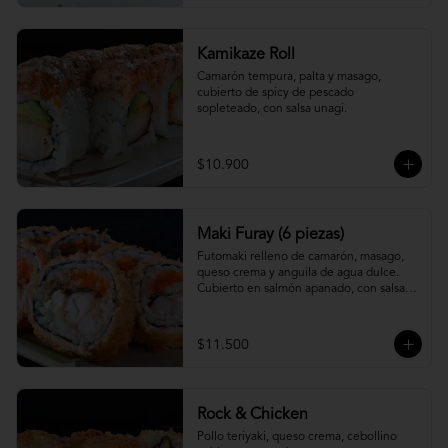
Kamikaze Roll
Camarón tempura, palta y masago, 
cubierto de spicy de pescado 
sopleteado, con salsa unagi.
$10.900
Maki Furay (6 piezas)
Futomaki relleno de camarón, masago, 
queso crema y anguila de agua dulce. 
Cubierto en salmón apanado, con salsa 
unagi. (6 piezas)
$11.500
Rock & Chicken
Pollo teriyaki, queso crema, cebollino 