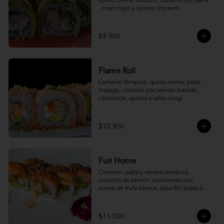
queso crema, cebollín, cubierto por palta 
, mayo tigre y quinoa crocante.
$9.900
Flame Roll
Camarón tempura, queso crema, palta, 
masago, cubierto por salmón tostado, 
ciboulette, quínoa y salsa unagi
$10.900
Furi Home
Camarón, palta y verdeo tempura, 
cubierto de salmón soploteado con 
aceite de trufa blanca, salsa BH (salsa de 
ajíes coreanos y mayonesa, levemente 
picante) y furikake.
$11.500