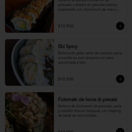
Relleno de palta y chicharron de 
pescado, cubierto en pescado blanco, 
sopleteado con chimichurri de mani y 
topping de furikake.
$10.900
Ebi Spicy
Relleno de palta, tartar de camaron spicy, 
envuelto en nori tempura con salsa 
acevichada y tare.
$10.500
Futomaki de locos (6 piezas)
Relleno de chicharron de pescado, palta 
y cebollin frito en tempura, con topping 
de tartar de loco trufado.