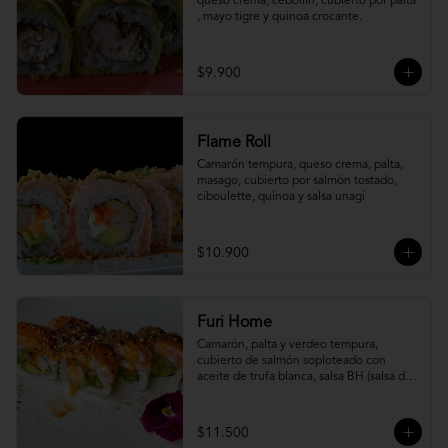
queso crema, cebollín, cubierto por palta 
, mayo tigre y quinoa crocante.
$9.900
Flame Roll
Camarón tempura, queso crema, palta, 
masago, cubierto por salmón tostado, 
ciboulette, quínoa y salsa unagi
$10.900
Furi Home
Camarón, palta y verdeo tempura, 
cubierto de salmón soploteado con 
aceite de trufa blanca, salsa BH (salsa de 
ajíes coreanos y mayonesa, levemente 
picante) y furikake.
$11.500