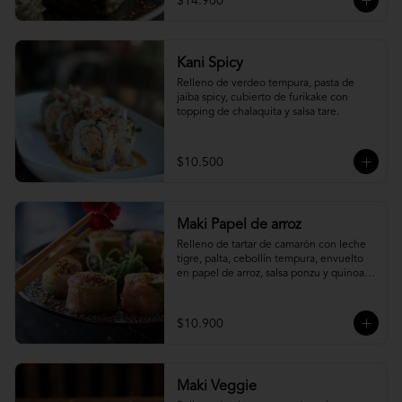
$14.900
Kani Spicy
Relleno de verdeo tempura, pasta de 
jaiba spicy, cubierto de furikake con 
topping de chalaquita y salsa tare.
$10.500
Maki Papel de arroz
Relleno de tartar de camarón con leche 
tigre, palta, cebollín tempura, envuelto 
en papel de arroz, salsa ponzu y quinoa 
frita.
$10.900
Maki Veggie