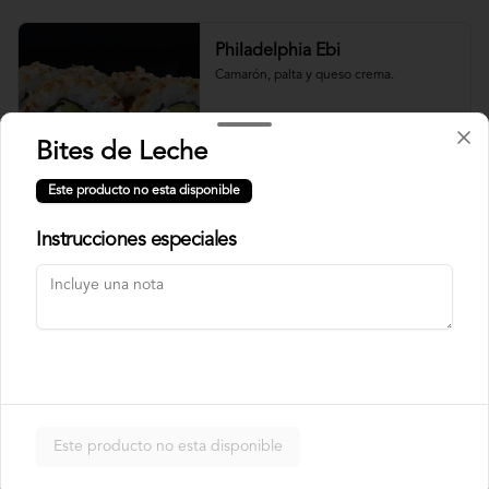
Philadelphia Ebi
Camarón, palta y queso crema.
Bites de Leche
$7.500
Este producto no esta disponible
Instrucciones especiales
Philadelphia Roll
Salmón, palta y queso crema.
$7.500
Rainbow Roll
Este producto no esta disponible
Camarón, queso crema y pepino, 
envuelto en pescado y palta.