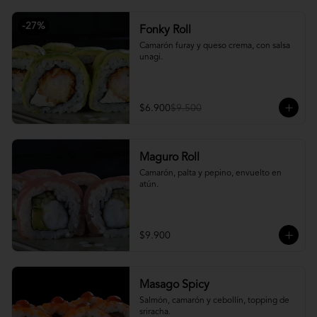
-
27
%
Fonky Roll
Camarón furay y queso crema, con salsa 
unagi.
$6.900
$9.500
Maguro Roll
Camarón, palta y pepino, envuelto en 
atún.
$9.900
Masago Spicy
Salmón, camarón y cebollín, topping de 
sriracha.