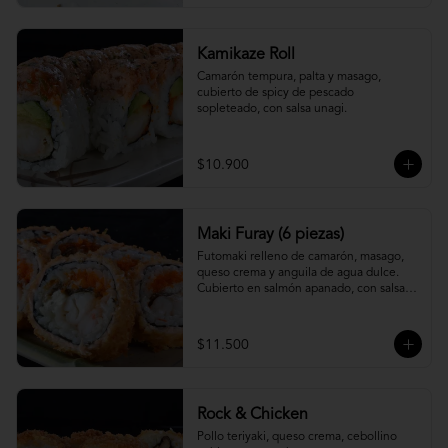
Kamikaze Roll
Camarón tempura, palta y masago, 
cubierto de spicy de pescado 
sopleteado, con salsa unagi.
$10.900
Maki Furay (6 piezas)
Futomaki relleno de camarón, masago, 
queso crema y anguila de agua dulce. 
Cubierto en salmón apanado, con salsa 
unagi. (6 piezas)
$11.500
Rock & Chicken
Pollo teriyaki, queso crema, cebollino 