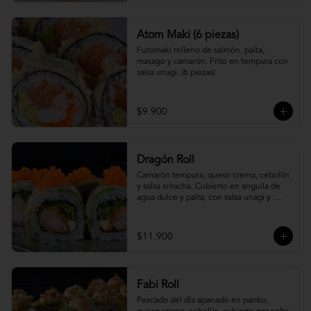
Atom Maki (6 piezas)
Futomaki relleno de salmón, palta, 
masago y camarón. Frito en tempura con 
salsa unagi. (6 piezas)
$9.900
Dragón Roll
Camarón tempura, queso crema, cebollín 
y salsa sriracha. Cubierto en anguila de 
agua dulce y palta, con salsa unagi y 
topping de masago.
$11.900
Fabi Roll
Pescado del día apanado en panko, 