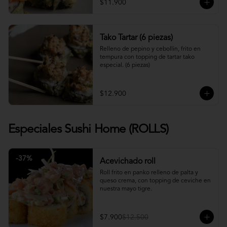
$11.900
Tako Tartar (6 piezas)
Relleno de pepino y cebollin, frito en 
tempura con topping de tartar tako 
especial. (6 piezas)
$12.900
Especiales Sushi Home (ROLLS)
-
37
%
Acevichado roll
Roll frito en panko relleno de palta y 
queso crema, con topping de ceviche en 
nuestra mayo tigre.
$7.900
$12.500