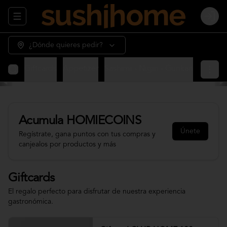
Abrir menu de navegación
Login
¿Dónde quieres pedir?
Giftcards
Appetizer
Sashimi - Nigiri - Gunkan
Sushi 
Acumula
HOMIECOINS
Únete
Regístrate, gana puntos con tus compras y
canjealos por productos y más
Giftcards
El regalo perfecto para disfrutar de nuestra experiencia
gastronómica.