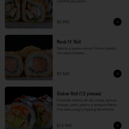
cubierto por panko.
$8.900
Rock N´ Roll
Salmón y queso crema. Frito en panko, 
con salsa tonkatsu.
$9.500
Sixbar Roll (12 piezas)
Futomaki relleno de ebi, unagi, quínoa, 
masago, palta, pepino y tempura flakes. 
Con salsa unagi y topping de sriracha.
$13.900