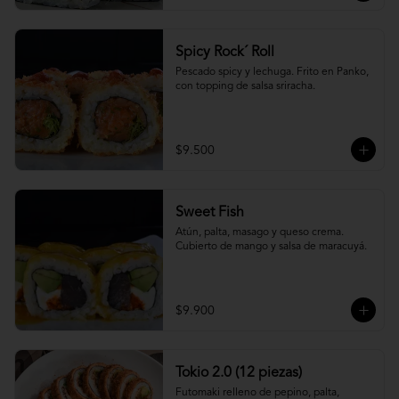
Spicy Rock´ Roll
Pescado spicy y lechuga. Frito en Panko, 
con topping de salsa sriracha.
$9.500
Sweet Fish
Atún, palta, masago y queso crema. 
Cubierto de mango y salsa de maracuyá.
$9.900
Tokio 2.0 (12 piezas)
Futomaki relleno de pepino, palta, 