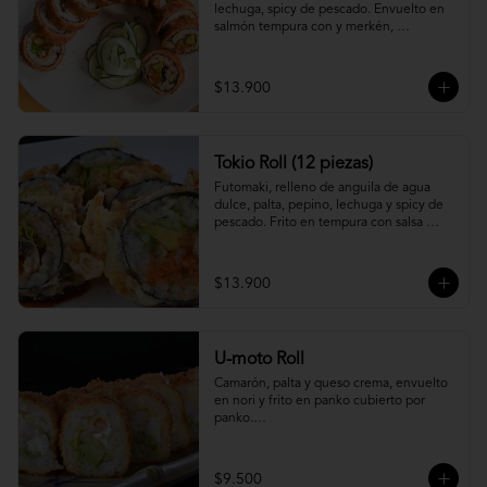
lechuga, spicy de pescado. Envuelto en 
salmón tempura con y merkén, 
acompáñalo con salsa unagi.
$13.900
Tokio Roll (12 piezas)
Futomaki, relleno de anguila de agua 
dulce, palta, pepino, lechuga y spicy de 
pescado. Frito en tempura con salsa 
unagi y merquén.
$13.900
U-moto Roll
Camarón, palta y queso crema, envuelto 
en nori y frito en panko cubierto por 
panko.

Foto referencial.
$9.500