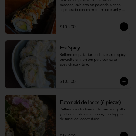
Relleno de palta y chicharron de 
pescado, cubierto en pescado blanco, 
sopleteado con chimichurri de mani y 
topping de furikake.
$10.900
Ebi Spicy
Relleno de palta, tartar de camaron spicy, 
envuelto en nori tempura con salsa 
acevichada y tare.
$10.500
Futomaki de locos (6 piezas)
Relleno de chicharron de pescado, palta 
y cebollin frito en tempura, con topping 
de tartar de loco trufado.