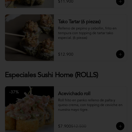
$11.900
Tako Tartar (6 piezas)
Relleno de pepino y cebollin, frito en 
tempura con topping de tartar tako 
especial. (6 piezas)
$12.900
Especiales Sushi Home (ROLLS)
-
37
%
Acevichado roll
Roll frito en panko relleno de palta y 
queso crema, con topping de ceviche en 
nuestra mayo tigre.
$7.900
$12.500