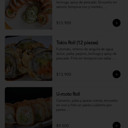
lechuga, spicy de pescado. Envuelto en 
salmón tempura con y merkén, 
acompáñalo con salsa unagi.
$13.900
Tokio Roll (12 piezas)
Futomaki, relleno de anguila de agua 
dulce, palta, pepino, lechuga y spicy de 
pescado. Frito en tempura con salsa 
unagi y merquén.
$13.900
U-moto Roll
Camarón, palta y queso crema, envuelto 
en nori y frito en panko cubierto por 
panko.

Foto referencial.
$9.500