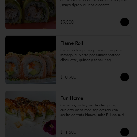
queso crema, cebollín, cubierto por palta 
, mayo tigre y quinoa crocante.
$9.900
Flame Roll
Camarón tempura, queso crema, palta, 
masago, cubierto por salmón tostado, 
ciboulette, quínoa y salsa unagi
$10.900
Furi Home
Camarón, palta y verdeo tempura, 
cubierto de salmón soploteado con 
aceite de trufa blanca, salsa BH (salsa de 
ajíes coreanos y mayonesa, levemente 
picante) y furikake.
$11.500