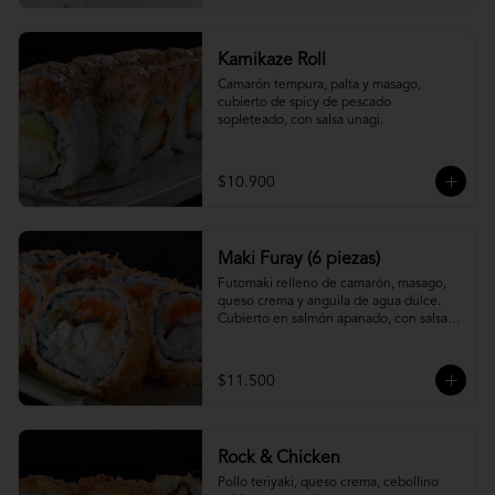
Kamikaze Roll
Camarón tempura, palta y masago, 
cubierto de spicy de pescado 
sopleteado, con salsa unagi.
$10.900
Maki Furay (6 piezas)
Futomaki relleno de camarón, masago, 
queso crema y anguila de agua dulce. 
Cubierto en salmón apanado, con salsa 
unagi. (6 piezas)
$11.500
Rock & Chicken
Pollo teriyaki, queso crema, cebollino 