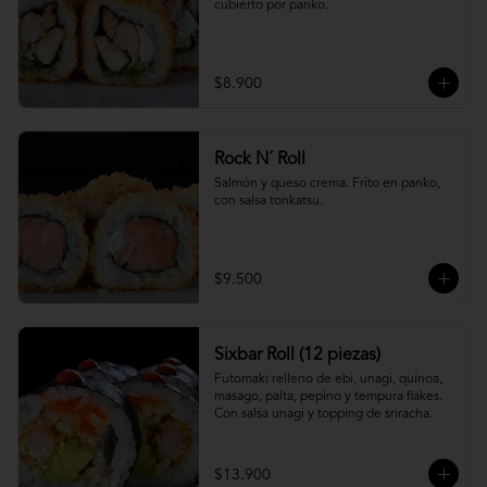
cubierto por panko.
$8.900
Rock N´ Roll
Salmón y queso crema. Frito en panko, 
con salsa tonkatsu.
$9.500
Sixbar Roll (12 piezas)
Futomaki relleno de ebi, unagi, quínoa, 
masago, palta, pepino y tempura flakes. 
Con salsa unagi y topping de sriracha.
$13.900