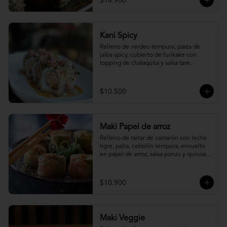
$14.900
Kani Spicy
Relleno de verdeo tempura, pasta de 
jaiba spicy, cubierto de furikake con 
topping de chalaquita y salsa tare.
$10.500
Maki Papel de arroz
Relleno de tartar de camarón con leche 
tigre, palta, cebollín tempura, envuelto 
en papel de arroz, salsa ponzu y quinoa 
frita.
$10.900
Maki Veggie