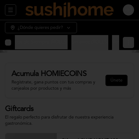
Abrir menu de navegación
Login
¿Dónde quieres pedir?
OLLS)
Los de Siempre (ROLLS)
Sin arroz (ROLLS)
Vegetariano
Acumula
HOMIECOINS
Únete
Regístrate, gana puntos con tus compras y
canjealos por productos y más
Giftcards
El regalo perfecto para disfrutar de nuestra experiencia
gastronómica.