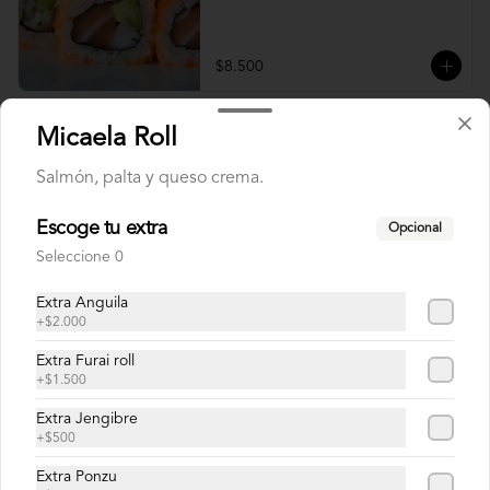
$8.500
Micaela Roll
Diego Roll
Camarón furay, queso crema y ciboulette, 
Salmón, palta y queso crema.
envuelto en salmón con salsa unagi.
Escoge tu extra
Opcional
Seleccione 0
$8.900
Extra Anguila
+
$2.000
Doctor Roll
Extra Furai roll
Salmón, camarón y cebollín.
+
$1.500
Extra Jengibre
+
$500
$8.500
Extra Ponzu