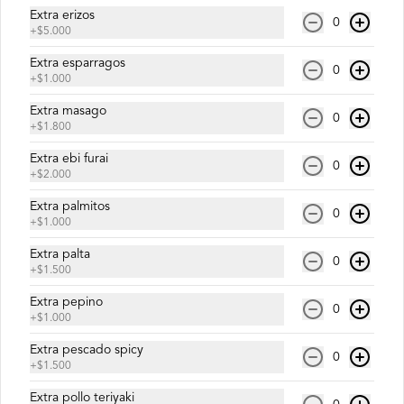
Extra erizos
0
+
$5.000
$8.500
Extra esparragos
0
+
$1.000
Extra masago
0
Micaela Roll
+
$1.800
Salmón, palta y queso crema.
Extra ebi furai
0
+
$2.000
Extra palmitos
0
$6.900
+
$1.000
Extra palta
0
+
$1.500
Pedrito Roll
Extra pepino
Camarón furay, queso crema y palta, 
0
+
$1.000
envuelto en salmón con salsa unagi.
Extra pescado spicy
0
+
$1.500
$9.500
Extra pollo teriyaki