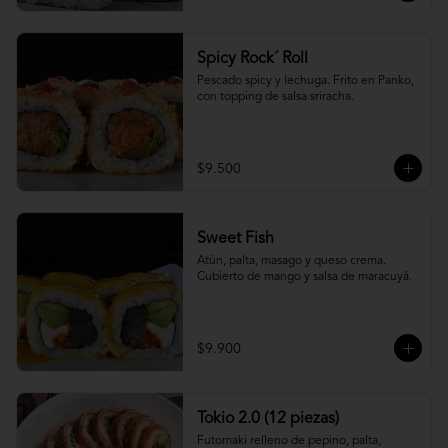
Spicy Rock´ Roll
Pescado spicy y lechuga. Frito en Panko, 
con topping de salsa sriracha.
$9.500
Sweet Fish
Atún, palta, masago y queso crema. 
Cubierto de mango y salsa de maracuyá.
$9.900
Tokio 2.0 (12 piezas)
Futomaki relleno de pepino, palta, 