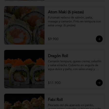
Atom Maki (6 piezas)
Futomaki relleno de salmón, palta, 
masago y camarón. Frito en tempura con 
salsa unagi. (6 piezas)
$9.900
Dragón Roll
Camarón tempura, queso crema, cebollín 
y salsa sriracha. Cubierto en anguila de 
agua dulce y palta, con salsa unagi y 
topping de masago.
$11.900
Fabi Roll
Pescado del día apanado en panko, 