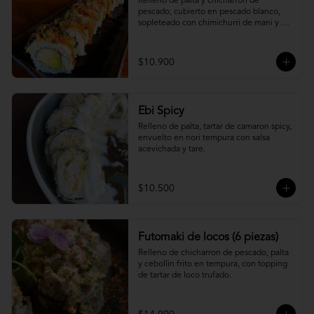
Relleno de palta y chicharron de 
pescado, cubierto en pescado blanco, 
sopleteado con chimichurri de mani y 
topping de furikake.
$10.900
Ebi Spicy
Relleno de palta, tartar de camaron spicy, 
envuelto en nori tempura con salsa 
acevichada y tare.
$10.500
Futomaki de locos (6 piezas)
Relleno de chicharron de pescado, palta 
y cebollin frito en tempura, con topping 
de tartar de loco trufado.