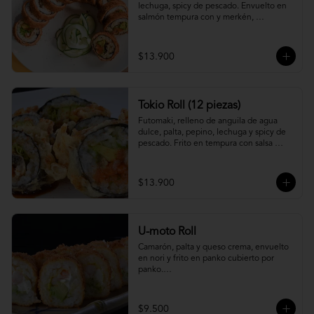
lechuga, spicy de pescado. Envuelto en 
salmón tempura con y merkén, 
acompáñalo con salsa unagi.
$13.900
Tokio Roll (12 piezas)
Futomaki, relleno de anguila de agua 
dulce, palta, pepino, lechuga y spicy de 
pescado. Frito en tempura con salsa 
unagi y merquén.
$13.900
U-moto Roll
Camarón, palta y queso crema, envuelto 
en nori y frito en panko cubierto por 
panko.

Foto referencial.
$9.500