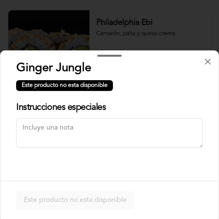
Philadelphia Ebi
Camarón, palta y queso crema.
Ginger Jungle
$7.500
Este producto no esta disponible
Instrucciones especiales
Philadelphia Roll
Salmón, palta y queso crema.
$7.500
Rainbow Roll
Este producto no esta disponible
Camarón, queso crema y pepino, 
envuelto en pescado y palta.