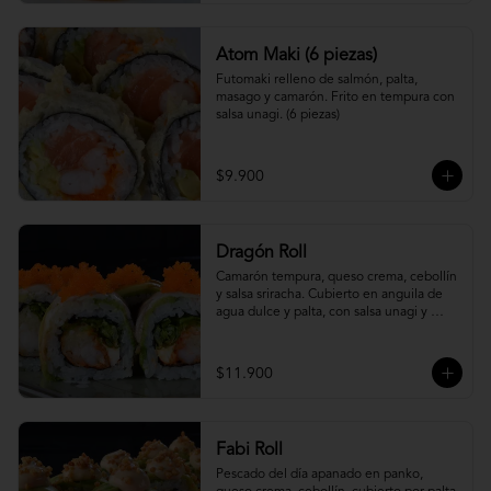
Atom Maki (6 piezas)
Futomaki relleno de salmón, palta, 
masago y camarón. Frito en tempura con 
salsa unagi. (6 piezas)
$9.900
Dragón Roll
Camarón tempura, queso crema, cebollín 
y salsa sriracha. Cubierto en anguila de 
agua dulce y palta, con salsa unagi y 
topping de masago.
$11.900
Fabi Roll
Pescado del día apanado en panko, 