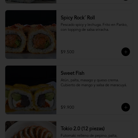
Spicy Rock´ Roll
Pescado spicy y lechuga. Frito en Panko, 
con topping de salsa sriracha.
$9.500
Sweet Fish
Atún, palta, masago y queso crema. 
Cubierto de mango y salsa de maracuyá.
$9.900
Tokio 2.0 (12 piezas)
Futomaki relleno de pepino, palta, 