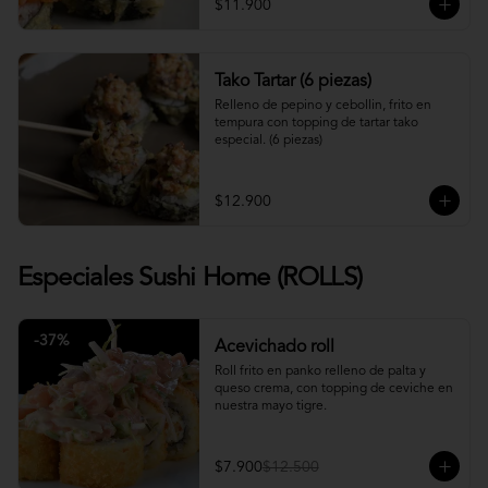
$11.900
Tako Tartar (6 piezas)
Relleno de pepino y cebollin, frito en 
tempura con topping de tartar tako 
especial. (6 piezas)
$12.900
Especiales Sushi Home (ROLLS)
-
37
%
Acevichado roll
Roll frito en panko relleno de palta y 
queso crema, con topping de ceviche en 
nuestra mayo tigre.
$7.900
$12.500