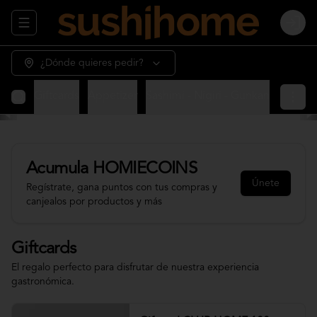
Abrir menu de navegación
Login
¿Dónde quieres pedir?
Giftcards
Appetizer
Sashimi - Nigiri - Gunkan
Sushi 
Acumula
HOMIECOINS
Únete
Regístrate, gana puntos con tus compras y
canjealos por productos y más
Giftcards
El regalo perfecto para disfrutar de nuestra experiencia
gastronómica.