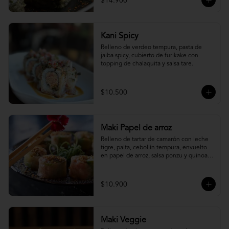
$14.900
Kani Spicy
Relleno de verdeo tempura, pasta de 
jaiba spicy, cubierto de furikake con 
topping de chalaquita y salsa tare.
$10.500
Maki Papel de arroz
Relleno de tartar de camarón con leche 
tigre, palta, cebollín tempura, envuelto 
en papel de arroz, salsa ponzu y quinoa 
frita.
$10.900
Maki Veggie