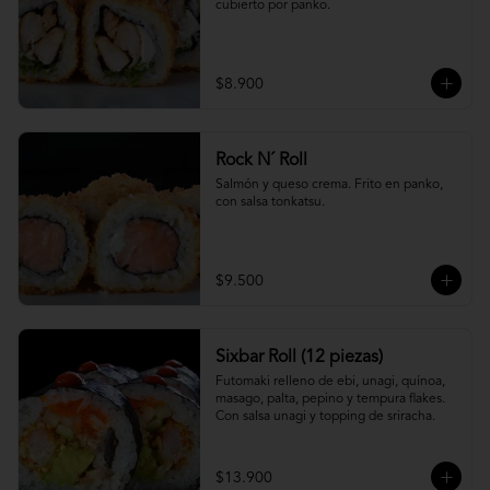
cubierto por panko.
$8.900
Rock N´ Roll
Salmón y queso crema. Frito en panko, 
con salsa tonkatsu.
$9.500
Sixbar Roll (12 piezas)
Futomaki relleno de ebi, unagi, quínoa, 
masago, palta, pepino y tempura flakes. 
Con salsa unagi y topping de sriracha.
$13.900