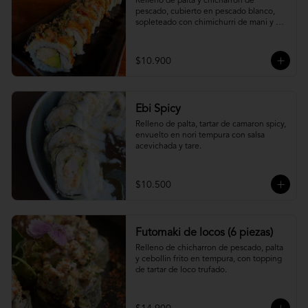
Relleno de palta y chicharron de 
pescado, cubierto en pescado blanco, 
sopleteado con chimichurri de mani y 
topping de furikake.
$10.900
Ebi Spicy
Relleno de palta, tartar de camaron spicy, 
envuelto en nori tempura con salsa 
acevichada y tare.
$10.500
Futomaki de locos (6 piezas)
Relleno de chicharron de pescado, palta 
y cebollin frito en tempura, con topping 
de tartar de loco trufado.