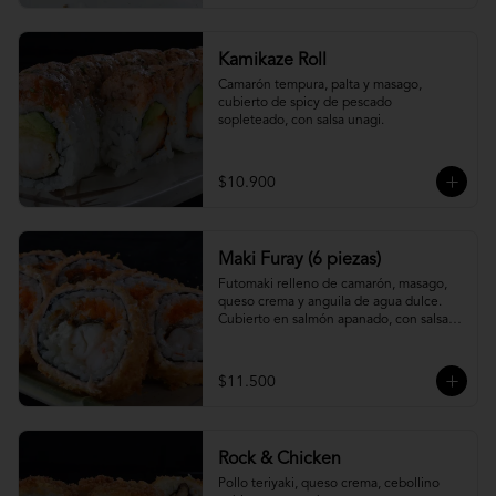
Kamikaze Roll
Camarón tempura, palta y masago, 
cubierto de spicy de pescado 
sopleteado, con salsa unagi.
$10.900
Maki Furay (6 piezas)
Futomaki relleno de camarón, masago, 
queso crema y anguila de agua dulce. 
Cubierto en salmón apanado, con salsa 
unagi. (6 piezas)
$11.500
Rock & Chicken
Pollo teriyaki, queso crema, cebollino 