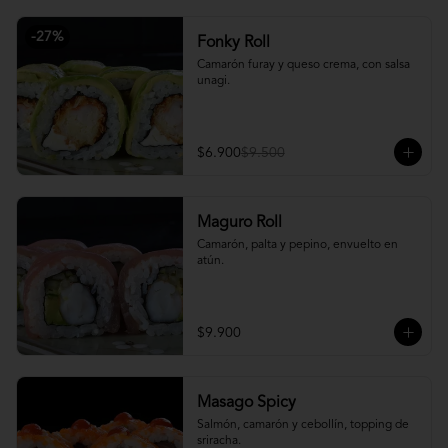
-
27
%
Fonky Roll
Camarón furay y queso crema, con salsa 
unagi.
$6.900
$9.500
Maguro Roll
Camarón, palta y pepino, envuelto en 
atún.
$9.900
Masago Spicy
Salmón, camarón y cebollín, topping de 
sriracha.