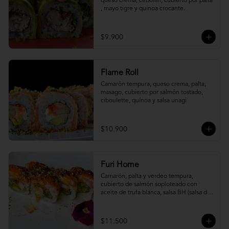
queso crema, cebollín, cubierto por palta 
, mayo tigre y quinoa crocante.
$9.900
Flame Roll
Camarón tempura, queso crema, palta, 
masago, cubierto por salmón tostado, 
ciboulette, quínoa y salsa unagi
$10.900
Furi Home
Camarón, palta y verdeo tempura, 
cubierto de salmón soploteado con 
aceite de trufa blanca, salsa BH (salsa de 
ajíes coreanos y mayonesa, levemente 
picante) y furikake.
$11.500