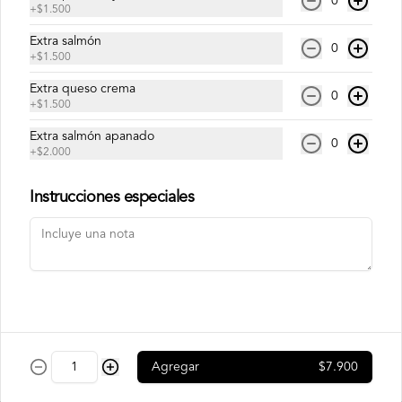
0
+
$1.500
Extra salmón
Philadelphia Ebi
0
+
$1.500
Camarón, palta y queso crema.
Extra queso crema
0
+
$1.500
Extra salmón apanado
$7.500
0
+
$2.000
Instrucciones especiales
Philadelphia Roll
Salmón, palta y queso crema.
$7.500
Rainbow Roll
Agregar
$7.900
Camarón, queso crema y pepino, 
envuelto en pescado y palta.