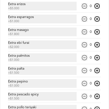
Extra erizos
0
+
$5.000
$8.500
Extra esparragos
0
+
$1.000
Extra masago
0
Micaela Roll
+
$1.800
Salmón, palta y queso crema.
Extra ebi furai
0
+
$2.000
Extra palmitos
0
$6.900
+
$1.000
Extra palta
0
+
$1.500
Pedrito Roll
Extra pepino
Camarón furay, queso crema y palta, 
0
+
$1.000
envuelto en salmón con salsa unagi.
Extra pescado spicy
0
+
$1.500
$9.500
Extra pollo teriyaki