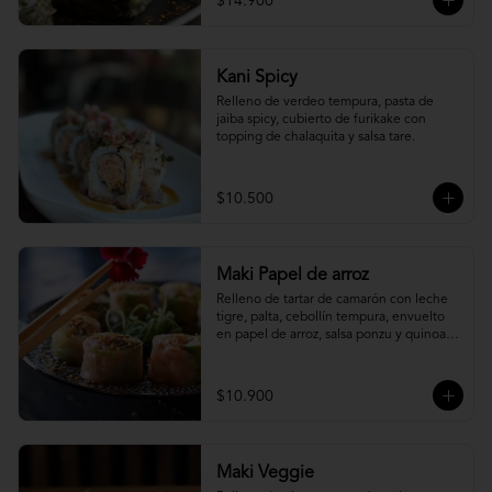
$14.900
Kani Spicy
Relleno de verdeo tempura, pasta de 
jaiba spicy, cubierto de furikake con 
topping de chalaquita y salsa tare.
$10.500
Maki Papel de arroz
Relleno de tartar de camarón con leche 
tigre, palta, cebollín tempura, envuelto 
en papel de arroz, salsa ponzu y quinoa 
frita.
$10.900
Maki Veggie