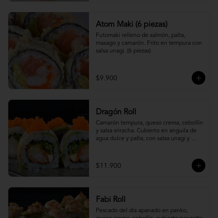
Atom Maki (6 piezas)
Futomaki relleno de salmón, palta, 
masago y camarón. Frito en tempura con 
salsa unagi. (6 piezas)
$9.900
Dragón Roll
Camarón tempura, queso crema, cebollín 
y salsa sriracha. Cubierto en anguila de 
agua dulce y palta, con salsa unagi y 
topping de masago.
$11.900
Fabi Roll
Pescado del día apanado en panko, 