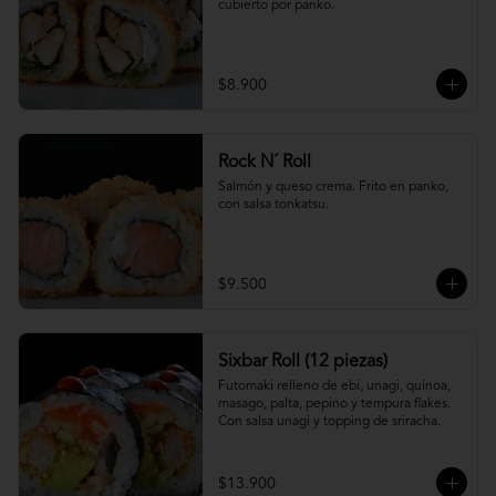
cubierto por panko.
$8.900
Rock N´ Roll
Salmón y queso crema. Frito en panko, 
con salsa tonkatsu.
$9.500
Sixbar Roll (12 piezas)
Futomaki relleno de ebi, unagi, quínoa, 
masago, palta, pepino y tempura flakes. 
Con salsa unagi y topping de sriracha.
$13.900