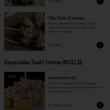
$11.900
Tako Tartar (6 piezas)
Relleno de pepino y cebollin, frito en 
tempura con topping de tartar tako 
especial. (6 piezas)
$12.900
Especiales Sushi Home (ROLLS)
-
37
%
Acevichado roll
Roll frito en panko relleno de palta y 
queso crema, con topping de ceviche en 
nuestra mayo tigre.
$7.900
$12.500