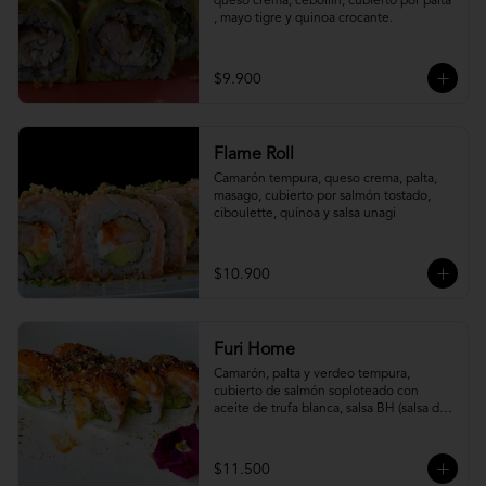
queso crema, cebollín, cubierto por palta 
, mayo tigre y quinoa crocante.
$9.900
Flame Roll
Camarón tempura, queso crema, palta, 
masago, cubierto por salmón tostado, 
ciboulette, quínoa y salsa unagi
$10.900
Furi Home
Camarón, palta y verdeo tempura, 
cubierto de salmón soploteado con 
aceite de trufa blanca, salsa BH (salsa de 
ajíes coreanos y mayonesa, levemente 
picante) y furikake.
$11.500