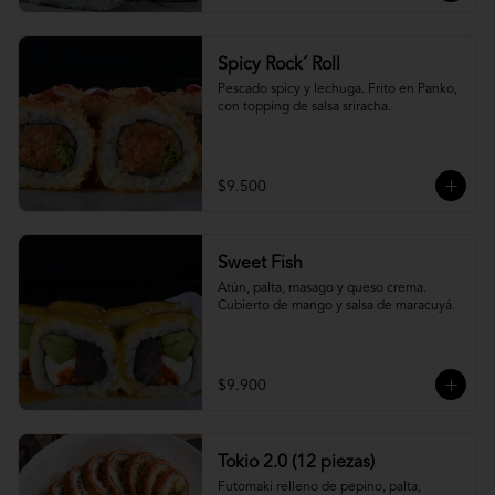
Spicy Rock´ Roll
Pescado spicy y lechuga. Frito en Panko, 
con topping de salsa sriracha.
$9.500
Sweet Fish
Atún, palta, masago y queso crema. 
Cubierto de mango y salsa de maracuyá.
$9.900
Tokio 2.0 (12 piezas)
Futomaki relleno de pepino, palta, 