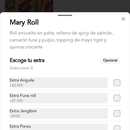
$8.500
Mary Roll
Roll envuelto en palta, relleno de spicy de salmón,
Diego Roll
camarón furai y pulpo, topping de mayo tigre y
Camarón furay, queso crema y ciboulette, 
quinoa crocante
envuelto en salmón con salsa unagi.
Escoge tu extra
Opcional
Seleccione 0
$8.900
Extra Anguila
+
$2.000
Doctor Roll
Extra Furai roll
Salmón, camarón y cebollín.
+
$1.500
Extra Jengibre
+
$500
$8.500
Extra Ponzu