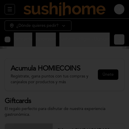
Abrir menu de navegación
Login
¿Dónde quieres pedir?
Giftcards
Appetizer
Sashimi - Nigiri - Gunkan
Sushi 
Acumula
HOMIECOINS
Únete
Regístrate, gana puntos con tus compras y
canjealos por productos y más
Giftcards
El regalo perfecto para disfrutar de nuestra experiencia
gastronómica.