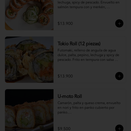
lechuga, spicy de pescado. Envuelto en 
salmón tempura con y merkén, 
acompáñalo con salsa unagi.
$13.900
Tokio Roll (12 piezas)
Futomaki, relleno de anguila de agua 
dulce, palta, pepino, lechuga y spicy de 
pescado. Frito en tempura con salsa 
unagi y merquén.
$13.900
U-moto Roll
Camarón, palta y queso crema, envuelto 
en nori y frito en panko cubierto por 
panko.

Foto referencial.
$9.500