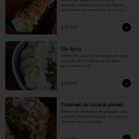
Relleno de palta y chicharron de 
pescado, cubierto en pescado blanco, 
sopleteado con chimichurri de mani y 
topping de furikake.
$10.900
Ebi Spicy
Relleno de palta, tartar de camaron spicy, 
envuelto en nori tempura con salsa 
acevichada y tare.
$10.500
Futomaki de locos (6 piezas)
Relleno de chicharron de pescado, palta 
y cebollin frito en tempura, con topping 
de tartar de loco trufado.