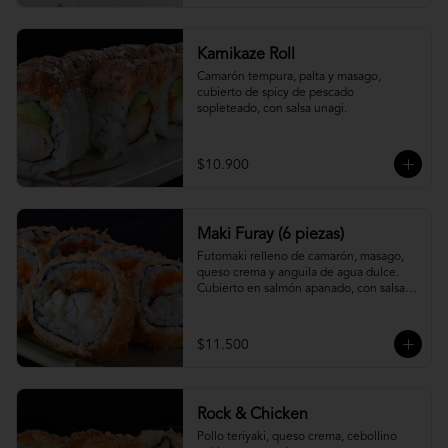
Kamikaze Roll
Camarón tempura, palta y masago, 
cubierto de spicy de pescado 
sopleteado, con salsa unagi.
$10.900
Maki Furay (6 piezas)
Futomaki relleno de camarón, masago, 
queso crema y anguila de agua dulce. 
Cubierto en salmón apanado, con salsa 
unagi. (6 piezas)
$11.500
Rock & Chicken
Pollo teriyaki, queso crema, cebollino 