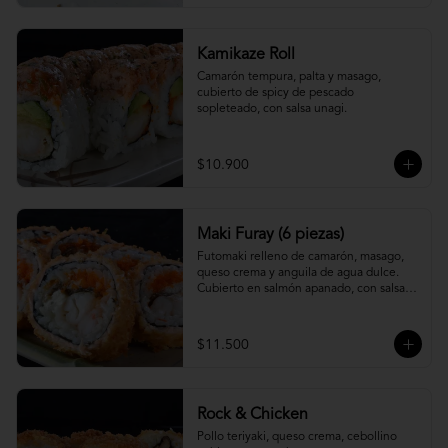
Kamikaze Roll
Camarón tempura, palta y masago, 
cubierto de spicy de pescado 
sopleteado, con salsa unagi.
$10.900
Maki Furay (6 piezas)
Futomaki relleno de camarón, masago, 
queso crema y anguila de agua dulce. 
Cubierto en salmón apanado, con salsa 
unagi. (6 piezas)
$11.500
Rock & Chicken
Pollo teriyaki, queso crema, cebollino 