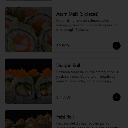
Atom Maki (6 piezas)
Futomaki relleno de salmón, palta, 
masago y camarón. Frito en tempura con 
salsa unagi. (6 piezas)
$9.900
Dragón Roll
Camarón tempura, queso crema, cebollín 
y salsa sriracha. Cubierto en anguila de 
agua dulce y palta, con salsa unagi y 
topping de masago.
$11.900
Fabi Roll
Pescado del día apanado en panko, 