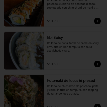
Relleno de palta y chicharron de 
pescado, cubierto en pescado blanco, 
sopleteado con chimichurri de mani y 
topping de furikake.
$10.900
Ebi Spicy
Relleno de palta, tartar de camaron spicy, 
envuelto en nori tempura con salsa 
acevichada y tare.
$10.500
Futomaki de locos (6 piezas)
Relleno de chicharron de pescado, palta 
y cebollin frito en tempura, con topping 
de tartar de loco trufado.