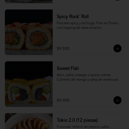
Spicy Rock´ Roll
Pescado spicy y lechuga. Frito en Panko, 
con topping de salsa sriracha.
$9.500
Sweet Fish
Atún, palta, masago y queso crema. 
Cubierto de mango y salsa de maracuyá.
$9.900
Tokio 2.0 (12 piezas)
Futomaki relleno de pepino, palta, 