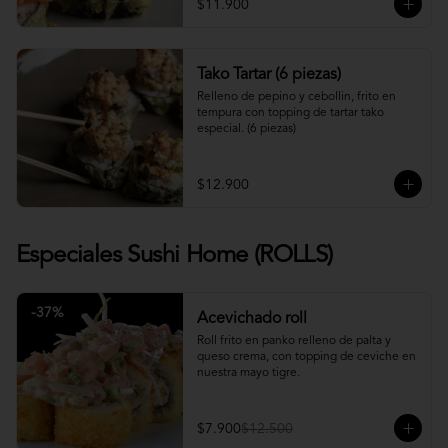
$11.900
Tako Tartar (6 piezas)
Relleno de pepino y cebollin, frito en 
tempura con topping de tartar tako 
especial. (6 piezas)
$12.900
Especiales Sushi Home (ROLLS)
-
37
%
Acevichado roll
Roll frito en panko relleno de palta y 
queso crema, con topping de ceviche en 
nuestra mayo tigre.
$7.900
$12.500