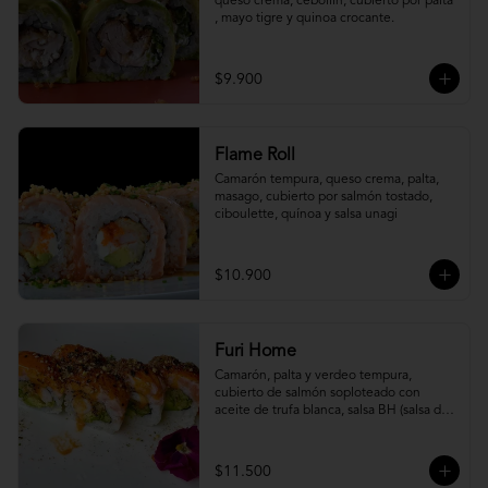
queso crema, cebollín, cubierto por palta 
, mayo tigre y quinoa crocante.
$9.900
Flame Roll
Camarón tempura, queso crema, palta, 
masago, cubierto por salmón tostado, 
ciboulette, quínoa y salsa unagi
$10.900
Furi Home
Camarón, palta y verdeo tempura, 
cubierto de salmón soploteado con 
aceite de trufa blanca, salsa BH (salsa de 
ajíes coreanos y mayonesa, levemente 
picante) y furikake.
$11.500