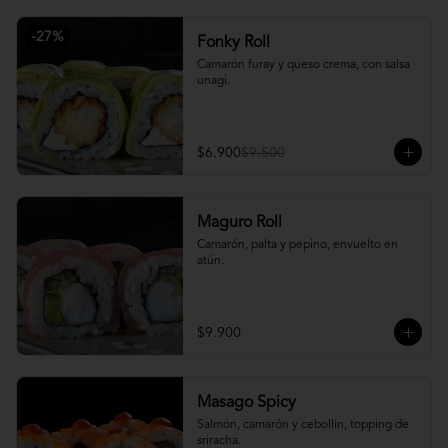
-
27
%
Fonky Roll
Camarón furay y queso crema, con salsa 
unagi.
$6.900
$9.500
Maguro Roll
Camarón, palta y pepino, envuelto en 
atún.
$9.900
Masago Spicy
Salmón, camarón y cebollín, topping de 
sriracha.