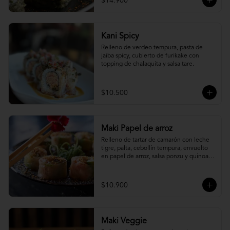
$14.900
Kani Spicy
Relleno de verdeo tempura, pasta de 
jaiba spicy, cubierto de furikake con 
topping de chalaquita y salsa tare.
$10.500
Maki Papel de arroz
Relleno de tartar de camarón con leche 
tigre, palta, cebollín tempura, envuelto 
en papel de arroz, salsa ponzu y quinoa 
frita.
$10.900
Maki Veggie