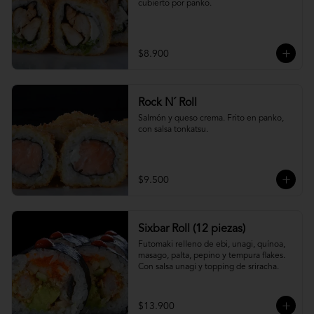
cubierto por panko.
$8.900
Rock N´ Roll
Salmón y queso crema. Frito en panko, 
con salsa tonkatsu.
$9.500
Sixbar Roll (12 piezas)
Futomaki relleno de ebi, unagi, quínoa, 
masago, palta, pepino y tempura flakes. 
Con salsa unagi y topping de sriracha.
$13.900