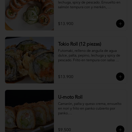
lechuga, spicy de pescado. Envuelto en 
salmón tempura con y merkén, 
acompáñalo con salsa unagi.
$13.900
Tokio Roll (12 piezas)
Futomaki, relleno de anguila de agua 
dulce, palta, pepino, lechuga y spicy de 
pescado. Frito en tempura con salsa 
unagi y merquén.
$13.900
U-moto Roll
Camarón, palta y queso crema, envuelto 
en nori y frito en panko cubierto por 
panko.

Foto referencial.
$9.500