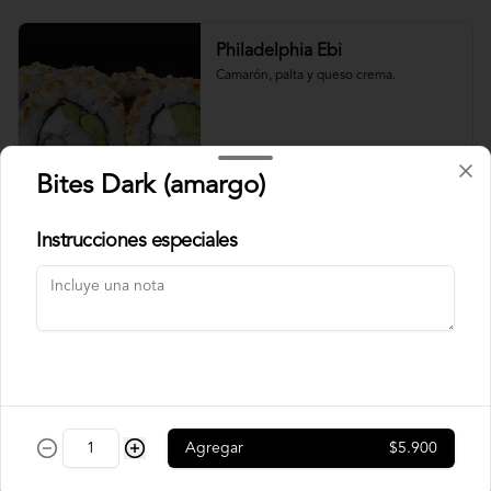
Philadelphia Ebi
Camarón, palta y queso crema.
$7.500
Bites Dark (amargo)
Instrucciones especiales
Philadelphia Roll
Salmón, palta y queso crema.
$7.500
Rainbow Roll
Agregar
$5.900
Camarón, queso crema y pepino, 
envuelto en pescado y palta.