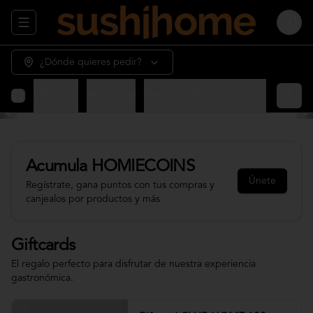
Abrir menu de navegación
Login
¿Dónde quieres pedir?
Giftcards
Appetizer
Sashimi - Nigiri - Gunkan
Sushi 
Acumula
HOMIECOINS
Únete
Regístrate, gana puntos con tus compras y
canjealos por productos y más
Giftcards
El regalo perfecto para disfrutar de nuestra experiencia
gastronómica.