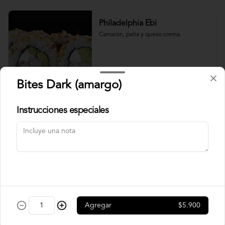
Philadelphia Ebi
Camarón, palta y queso crema.
$7.500
Bites Dark (amargo)
Instrucciones especiales
Philadelphia Roll
Salmón, palta y queso crema.
$7.500
Rainbow Roll
Agregar
$5.900
Camarón, queso crema y pepino, 
envuelto en pescado y palta.