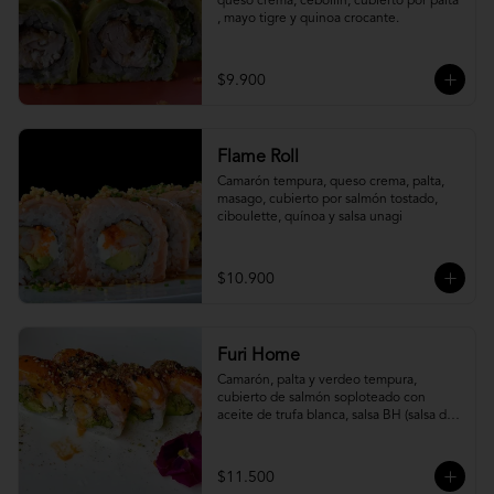
queso crema, cebollín, cubierto por palta 
, mayo tigre y quinoa crocante.
$9.900
Flame Roll
Camarón tempura, queso crema, palta, 
masago, cubierto por salmón tostado, 
ciboulette, quínoa y salsa unagi
$10.900
Furi Home
Camarón, palta y verdeo tempura, 
cubierto de salmón soploteado con 
aceite de trufa blanca, salsa BH (salsa de 
ajíes coreanos y mayonesa, levemente 
picante) y furikake.
$11.500