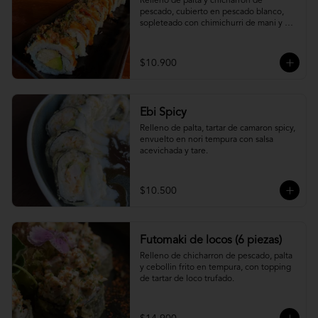
Relleno de palta y chicharron de 
pescado, cubierto en pescado blanco, 
sopleteado con chimichurri de mani y 
topping de furikake.
$10.900
Ebi Spicy
Relleno de palta, tartar de camaron spicy, 
envuelto en nori tempura con salsa 
acevichada y tare.
$10.500
Futomaki de locos (6 piezas)
Relleno de chicharron de pescado, palta 
y cebollin frito en tempura, con topping 
de tartar de loco trufado.