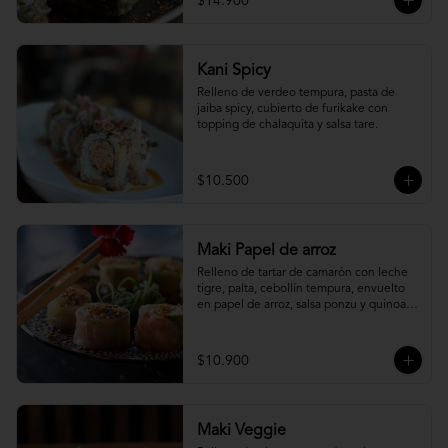
$14.900
Kani Spicy
Relleno de verdeo tempura, pasta de 
jaiba spicy, cubierto de furikake con 
topping de chalaquita y salsa tare.
$10.500
Maki Papel de arroz
Relleno de tartar de camarón con leche 
tigre, palta, cebollín tempura, envuelto 
en papel de arroz, salsa ponzu y quinoa 
frita.
$10.900
Maki Veggie