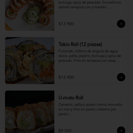
lechuga, spicy de pescado. Envuelto en 
salmón tempura con y merkén, 
acompáñalo con salsa unagi.
$13.900
Tokio Roll (12 piezas)
Futomaki, relleno de anguila de agua 
dulce, palta, pepino, lechuga y spicy de 
pescado. Frito en tempura con salsa 
unagi y merquén.
$13.900
U-moto Roll
Camarón, palta y queso crema, envuelto 
en nori y frito en panko cubierto por 
panko.

Foto referencial.
$9.500