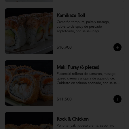
Kamikaze Roll
Camarón tempura, palta y masago, 
cubierto de spicy de pescado 
sopleteado, con salsa unagi.
$10.900
Maki Furay (6 piezas)
Futomaki relleno de camarón, masago, 
queso crema y anguila de agua dulce. 
Cubierto en salmón apanado, con salsa 
unagi. (6 piezas)
$11.500
Rock & Chicken
Pollo teriyaki, queso crema, cebollino 