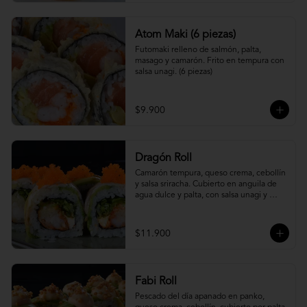
Atom Maki (6 piezas)
Futomaki relleno de salmón, palta, 
masago y camarón. Frito en tempura con 
salsa unagi. (6 piezas)
$9.900
Dragón Roll
Camarón tempura, queso crema, cebollín 
y salsa sriracha. Cubierto en anguila de 
agua dulce y palta, con salsa unagi y 
topping de masago.
$11.900
Fabi Roll
Pescado del día apanado en panko, 