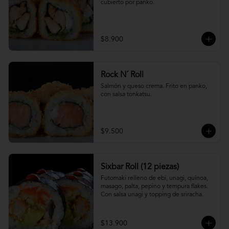
cubierto por panko.
$8.900
Rock N´ Roll
Salmón y queso crema. Frito en panko, 
con salsa tonkatsu.
$9.500
Sixbar Roll (12 piezas)
Futomaki relleno de ebi, unagi, quínoa, 
masago, palta, pepino y tempura flakes. 
Con salsa unagi y topping de sriracha.
$13.900