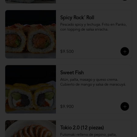
Spicy Rock´ Roll
Pescado spicy y lechuga. Frito en Panko, 
con topping de salsa sriracha.
$9.500
Sweet Fish
Atún, palta, masago y queso crema. 
Cubierto de mango y salsa de maracuyá.
$9.900
Tokio 2.0 (12 piezas)
Futomaki relleno de pepino, palta, 