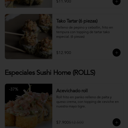
$11.900
Tako Tartar (6 piezas)
Relleno de pepino y cebollin, frito en 
tempura con topping de tartar tako 
especial. (6 piezas)
$12.900
Especiales Sushi Home (ROLLS)
-
37
%
Acevichado roll
Roll frito en panko relleno de palta y 
queso crema, con topping de ceviche en 
nuestra mayo tigre.
$7.900
$12.500