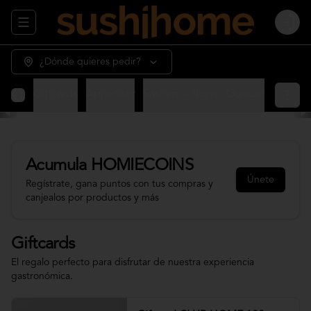
Abrir menu de navegación
Login
¿Dónde quieres pedir?
Giftcards
Appetizer
Sashimi - Nigiri - Gunkan
Sushi 
Acumula
HOMIECOINS
Únete
Regístrate, gana puntos con tus compras y
canjealos por productos y más
Giftcards
El regalo perfecto para disfrutar de nuestra experiencia
gastronómica.