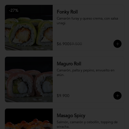
-
27
%
Fonky Roll
Camarón furay y queso crema, con salsa 
unagi.
$6.900
$9.500
Maguro Roll
Camarón, palta y pepino, envuelto en 
atún.
$9.900
Masago Spicy
Salmón, camarón y cebollín, topping de 
sriracha.