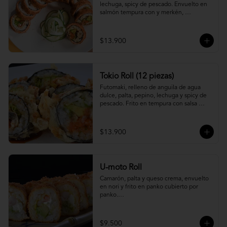
lechuga, spicy de pescado. Envuelto en 
salmón tempura con y merkén, 
acompáñalo con salsa unagi.
$13.900
Tokio Roll (12 piezas)
Futomaki, relleno de anguila de agua 
dulce, palta, pepino, lechuga y spicy de 
pescado. Frito en tempura con salsa 
unagi y merquén.
$13.900
U-moto Roll
Camarón, palta y queso crema, envuelto 
en nori y frito en panko cubierto por 
panko.

Foto referencial.
$9.500