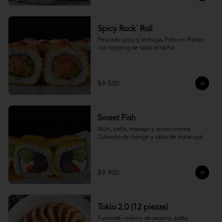
Spicy Rock´ Roll
Pescado spicy y lechuga. Frito en Panko, 
con topping de salsa sriracha.
$9.500
Sweet Fish
Atún, palta, masago y queso crema. 
Cubierto de mango y salsa de maracuyá.
$9.900
Tokio 2.0 (12 piezas)
Futomaki relleno de pepino, palta, 