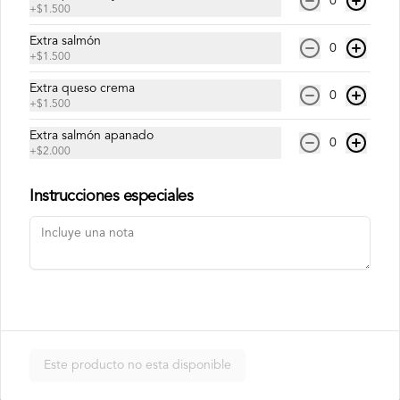
0
+
$1.500
Extra salmón
Philadelphia Ebi
0
+
$1.500
Camarón, palta y queso crema.
Extra queso crema
0
+
$1.500
Extra salmón apanado
$7.500
0
+
$2.000
Instrucciones especiales
Philadelphia Roll
Salmón, palta y queso crema.
$7.500
Rainbow Roll
Este producto no esta disponible
Camarón, queso crema y pepino, 
envuelto en pescado y palta.