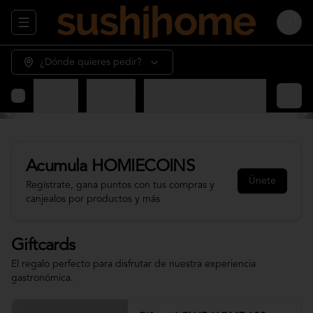
Abrir menu de navegación
Login
¿Dónde quieres pedir?
Giftcards
Appetizer
Sashimi - Nigiri - Gunkan
Sushi 
Acumula
HOMIECOINS
Únete
Regístrate, gana puntos con tus compras y
canjealos por productos y más
Giftcards
El regalo perfecto para disfrutar de nuestra experiencia
gastronómica.