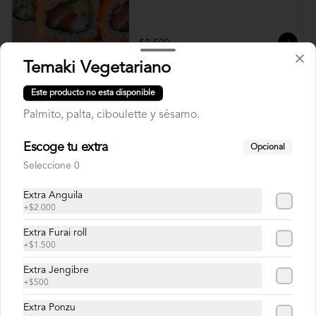
$8.500
Temaki Vegetariano
Diego Roll
Este producto no esta disponible
Camarón furay, queso crema y ciboulette, 
Palmito, palta, ciboulette y sésamo.
envuelto en salmón con salsa unagi.
Escoge tu extra
Opcional
Seleccione 0
$8.900
Extra Anguila
+
$2.000
Doctor Roll
Extra Furai roll
Salmón, camarón y cebollín.
+
$1.500
Extra Jengibre
+
$500
$8.500
Extra Ponzu