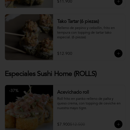
$11.900
Tako Tartar (6 piezas)
Relleno de pepino y cebollin, frito en 
tempura con topping de tartar tako 
especial. (6 piezas)
$12.900
Especiales Sushi Home (ROLLS)
-
37
%
Acevichado roll
Roll frito en panko relleno de palta y 
queso crema, con topping de ceviche en 
nuestra mayo tigre.
$7.900
$12.500