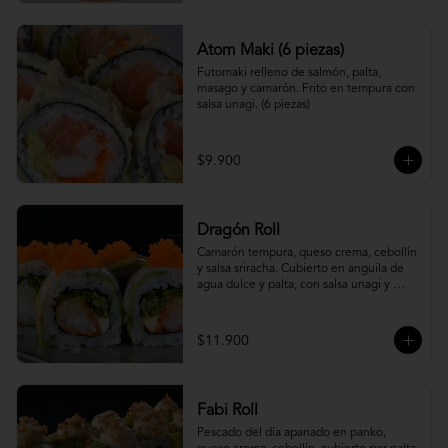
Atom Maki (6 piezas)
Futomaki relleno de salmón, palta, 
masago y camarón. Frito en tempura con 
salsa unagi. (6 piezas)
$9.900
Dragón Roll
Camarón tempura, queso crema, cebollín 
y salsa sriracha. Cubierto en anguila de 
agua dulce y palta, con salsa unagi y 
topping de masago.
$11.900
Fabi Roll
Pescado del día apanado en panko, 