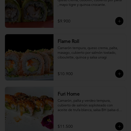
queso crema, cebollín, cubierto por palta 
, mayo tigre y quinoa crocante.
$9.900
Flame Roll
Camarón tempura, queso crema, palta, 
masago, cubierto por salmón tostado, 
ciboulette, quínoa y salsa unagi
$10.900
Furi Home
Camarón, palta y verdeo tempura, 
cubierto de salmón soploteado con 
aceite de trufa blanca, salsa BH (salsa de 
ajíes coreanos y mayonesa, levemente 
picante) y furikake.
$11.500