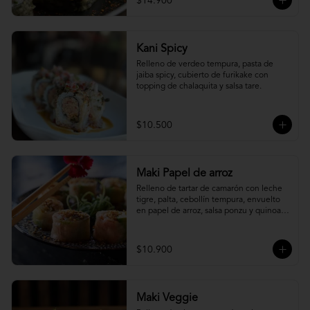
$14.900
Kani Spicy
Relleno de verdeo tempura, pasta de 
jaiba spicy, cubierto de furikake con 
topping de chalaquita y salsa tare.
$10.500
Maki Papel de arroz
Relleno de tartar de camarón con leche 
tigre, palta, cebollín tempura, envuelto 
en papel de arroz, salsa ponzu y quinoa 
frita.
$10.900
Maki Veggie