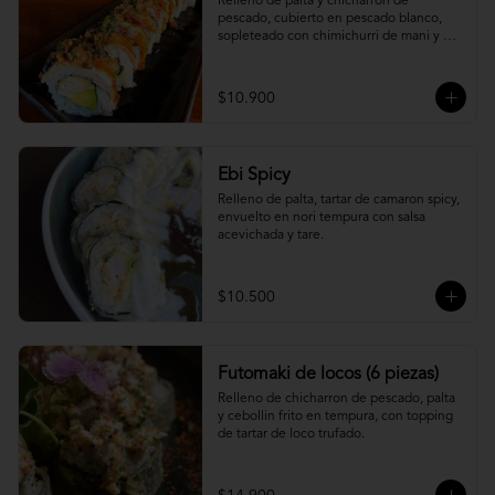
Relleno de palta y chicharron de 
pescado, cubierto en pescado blanco, 
sopleteado con chimichurri de mani y 
topping de furikake.
$10.900
Ebi Spicy
Relleno de palta, tartar de camaron spicy, 
envuelto en nori tempura con salsa 
acevichada y tare.
$10.500
Futomaki de locos (6 piezas)
Relleno de chicharron de pescado, palta 
y cebollin frito en tempura, con topping 
de tartar de loco trufado.