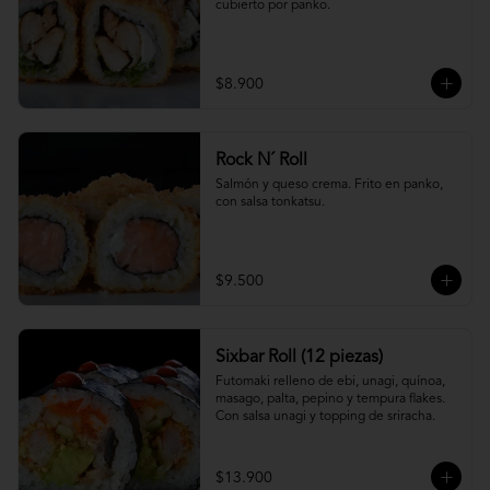
cubierto por panko.
$8.900
Rock N´ Roll
Salmón y queso crema. Frito en panko, 
con salsa tonkatsu.
$9.500
Sixbar Roll (12 piezas)
Futomaki relleno de ebi, unagi, quínoa, 
masago, palta, pepino y tempura flakes. 
Con salsa unagi y topping de sriracha.
$13.900