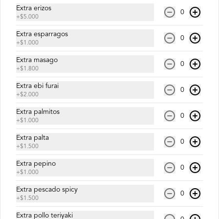
Extra erizos
0
+
$5.000
$8.500
Extra esparragos
0
+
$1.000
Extra masago
0
Micaela Roll
+
$1.800
Salmón, palta y queso crema.
Extra ebi furai
0
+
$2.000
Extra palmitos
0
$6.900
+
$1.000
Extra palta
0
+
$1.500
Pedrito Roll
Extra pepino
Camarón furay, queso crema y palta, 
0
+
$1.000
envuelto en salmón con salsa unagi.
Extra pescado spicy
0
+
$1.500
$9.500
Extra pollo teriyaki