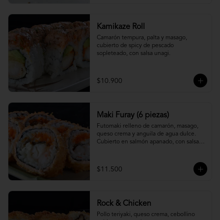
Kamikaze Roll
Camarón tempura, palta y masago, 
cubierto de spicy de pescado 
sopleteado, con salsa unagi.
$10.900
Maki Furay (6 piezas)
Futomaki relleno de camarón, masago, 
queso crema y anguila de agua dulce. 
Cubierto en salmón apanado, con salsa 
unagi. (6 piezas)
$11.500
Rock & Chicken
Pollo teriyaki, queso crema, cebollino 