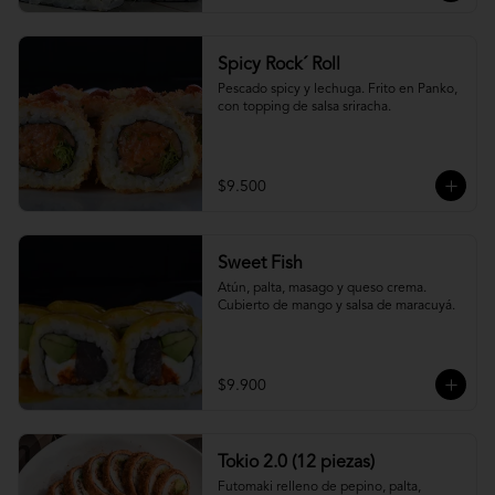
Spicy Rock´ Roll
Pescado spicy y lechuga. Frito en Panko, 
con topping de salsa sriracha.
$9.500
Sweet Fish
Atún, palta, masago y queso crema. 
Cubierto de mango y salsa de maracuyá.
$9.900
Tokio 2.0 (12 piezas)
Futomaki relleno de pepino, palta, 