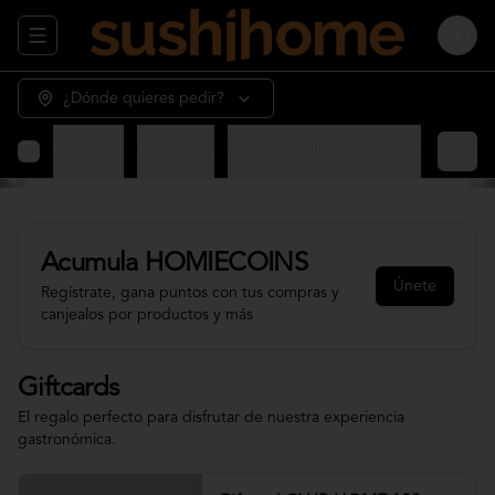
Abrir menu de navegación
Login
¿Dónde quieres pedir?
Giftcards
Appetizer
Sashimi - Nigiri - Gunkan
Sushi 
Acumula
HOMIECOINS
Únete
Regístrate, gana puntos con tus compras y
canjealos por productos y más
Giftcards
El regalo perfecto para disfrutar de nuestra experiencia
gastronómica.