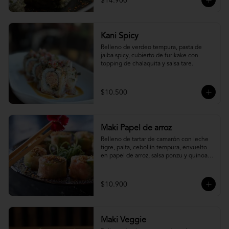
$14.900
Kani Spicy
Relleno de verdeo tempura, pasta de 
jaiba spicy, cubierto de furikake con 
topping de chalaquita y salsa tare.
$10.500
Maki Papel de arroz
Relleno de tartar de camarón con leche 
tigre, palta, cebollín tempura, envuelto 
en papel de arroz, salsa ponzu y quinoa 
frita.
$10.900
Maki Veggie