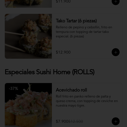
$11.900
Tako Tartar (6 piezas)
Relleno de pepino y cebollin, frito en 
tempura con topping de tartar tako 
especial. (6 piezas)
$12.900
Especiales Sushi Home (ROLLS)
-
37
%
Acevichado roll
Roll frito en panko relleno de palta y 
queso crema, con topping de ceviche en 
nuestra mayo tigre.
$7.900
$12.500