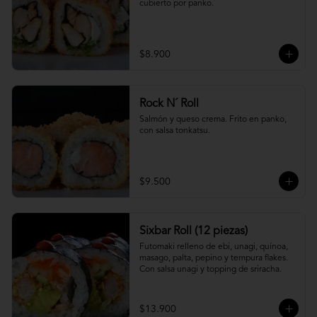
cubierto por panko.
$8.900
Rock N´ Roll
Salmón y queso crema. Frito en panko, 
con salsa tonkatsu.
$9.500
Sixbar Roll (12 piezas)
Futomaki relleno de ebi, unagi, quínoa, 
masago, palta, pepino y tempura flakes. 
Con salsa unagi y topping de sriracha.
$13.900