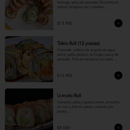
lechuga, spicy de pescado. Envuelto en 
salmón tempura con y merkén, 
acompáñalo con salsa unagi.
$13.900
Tokio Roll (12 piezas)
Futomaki, relleno de anguila de agua 
dulce, palta, pepino, lechuga y spicy de 
pescado. Frito en tempura con salsa 
unagi y merquén.
$13.900
U-moto Roll
Camarón, palta y queso crema, envuelto 
en nori y frito en panko cubierto por 
panko.

Foto referencial.
$9.500