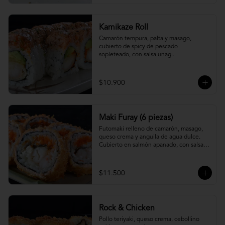
Kamikaze Roll
Camarón tempura, palta y masago, 
cubierto de spicy de pescado 
sopleteado, con salsa unagi.
$10.900
Maki Furay (6 piezas)
Futomaki relleno de camarón, masago, 
queso crema y anguila de agua dulce. 
Cubierto en salmón apanado, con salsa 
unagi. (6 piezas)
$11.500
Rock & Chicken
Pollo teriyaki, queso crema, cebollino 