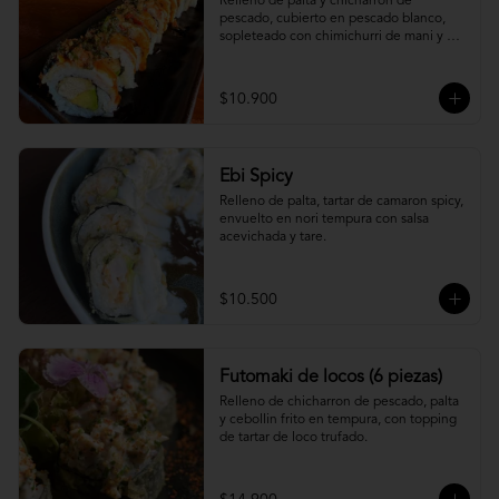
Relleno de palta y chicharron de 
pescado, cubierto en pescado blanco, 
sopleteado con chimichurri de mani y 
topping de furikake.
$10.900
Ebi Spicy
Relleno de palta, tartar de camaron spicy, 
envuelto en nori tempura con salsa 
acevichada y tare.
$10.500
Futomaki de locos (6 piezas)
Relleno de chicharron de pescado, palta 
y cebollin frito en tempura, con topping 
de tartar de loco trufado.