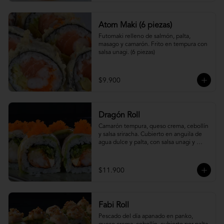
Atom Maki (6 piezas)
Futomaki relleno de salmón, palta, 
masago y camarón. Frito en tempura con 
salsa unagi. (6 piezas)
$9.900
Dragón Roll
Camarón tempura, queso crema, cebollín 
y salsa sriracha. Cubierto en anguila de 
agua dulce y palta, con salsa unagi y 
topping de masago.
$11.900
Fabi Roll
Pescado del día apanado en panko, 