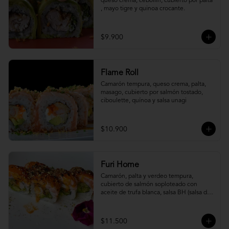
queso crema, cebollín, cubierto por palta 
, mayo tigre y quinoa crocante.
$9.900
Flame Roll
Camarón tempura, queso crema, palta, 
masago, cubierto por salmón tostado, 
ciboulette, quínoa y salsa unagi
$10.900
Furi Home
Camarón, palta y verdeo tempura, 
cubierto de salmón soploteado con 
aceite de trufa blanca, salsa BH (salsa de 
ajíes coreanos y mayonesa, levemente 
picante) y furikake.
$11.500