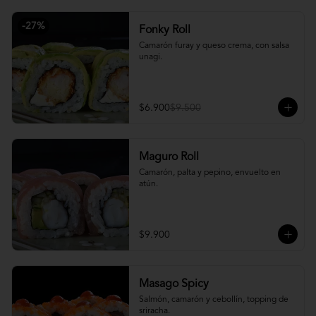
-
27
%
Fonky Roll
Camarón furay y queso crema, con salsa 
unagi.
$6.900
$9.500
Maguro Roll
Camarón, palta y pepino, envuelto en 
atún.
$9.900
Masago Spicy
Salmón, camarón y cebollín, topping de 
sriracha.