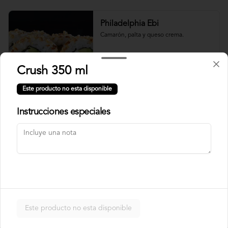
Philadelphia Ebi
Camarón, palta y queso crema.
Crush 350 ml
$7.500
Este producto no esta disponible
Instrucciones especiales
Philadelphia Roll
Salmón, palta y queso crema.
$7.500
Rainbow Roll
Este producto no esta disponible
Camarón, queso crema y pepino, 
envuelto en pescado y palta.