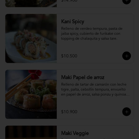
$14.900
Kani Spicy
Relleno de verdeo tempura, pasta de 
jaiba spicy, cubierto de furikake con 
topping de chalaquita y salsa tare.
$10.500
Maki Papel de arroz
Relleno de tartar de camarón con leche 
tigre, palta, cebollín tempura, envuelto 
en papel de arroz, salsa ponzu y quinoa 
frita.
$10.900
Maki Veggie