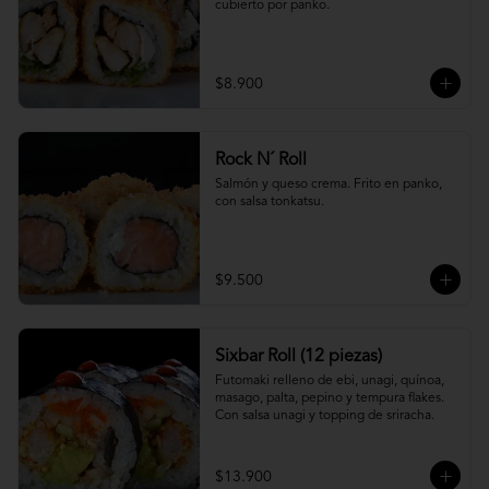
cubierto por panko.
$8.900
Rock N´ Roll
Salmón y queso crema. Frito en panko, 
con salsa tonkatsu.
$9.500
Sixbar Roll (12 piezas)
Futomaki relleno de ebi, unagi, quínoa, 
masago, palta, pepino y tempura flakes. 
Con salsa unagi y topping de sriracha.
$13.900