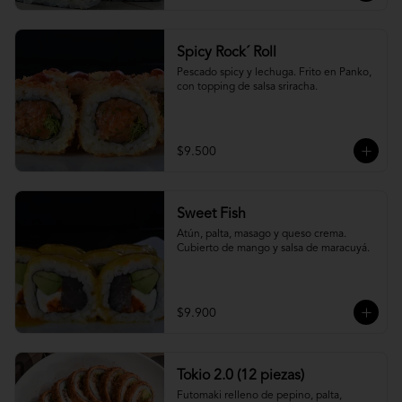
Spicy Rock´ Roll
Pescado spicy y lechuga. Frito en Panko, 
con topping de salsa sriracha.
$9.500
Sweet Fish
Atún, palta, masago y queso crema. 
Cubierto de mango y salsa de maracuyá.
$9.900
Tokio 2.0 (12 piezas)
Futomaki relleno de pepino, palta, 