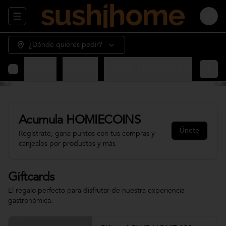
Abrir menu de navegación
Login
¿Dónde quieres pedir?
Giftcards
Appetizer
Sashimi - Nigiri - Gunkan
Sushi 
Acumula
HOMIECOINS
Únete
Regístrate, gana puntos con tus compras y
canjealos por productos y más
Giftcards
El regalo perfecto para disfrutar de nuestra experiencia
gastronómica.