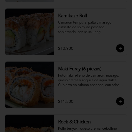
Kamikaze Roll
Camarón tempura, palta y masago, 
cubierto de spicy de pescado 
sopleteado, con salsa unagi.
$10.900
Maki Furay (6 piezas)
Futomaki relleno de camarón, masago, 
queso crema y anguila de agua dulce. 
Cubierto en salmón apanado, con salsa 
unagi. (6 piezas)
$11.500
Rock & Chicken
Pollo teriyaki, queso crema, cebollino 