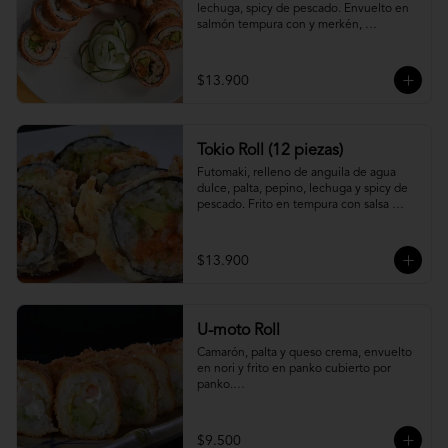
lechuga, spicy de pescado. Envuelto en 
salmón tempura con y merkén, 
acompáñalo con salsa unagi.
$13.900
Tokio Roll (12 piezas)
Futomaki, relleno de anguila de agua 
dulce, palta, pepino, lechuga y spicy de 
pescado. Frito en tempura con salsa 
unagi y merquén.
$13.900
U-moto Roll
Camarón, palta y queso crema, envuelto 
en nori y frito en panko cubierto por 
panko.

Foto referencial.
$9.500