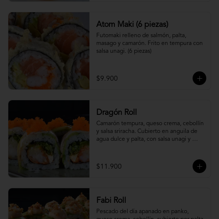
Atom Maki (6 piezas)
Futomaki relleno de salmón, palta, 
masago y camarón. Frito en tempura con 
salsa unagi. (6 piezas)
$9.900
Dragón Roll
Camarón tempura, queso crema, cebollín 
y salsa sriracha. Cubierto en anguila de 
agua dulce y palta, con salsa unagi y 
topping de masago.
$11.900
Fabi Roll
Pescado del día apanado en panko, 