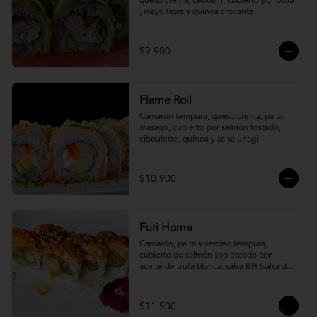
queso crema, cebollín, cubierto por palta 
, mayo tigre y quinoa crocante.
$9.900
Flame Roll
Camarón tempura, queso crema, palta, 
masago, cubierto por salmón tostado, 
ciboulette, quínoa y salsa unagi
$10.900
Furi Home
Camarón, palta y verdeo tempura, 
cubierto de salmón soploteado con 
aceite de trufa blanca, salsa BH (salsa de 
ajíes coreanos y mayonesa, levemente 
picante) y furikake.
$11.500