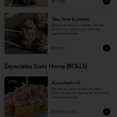
$11.900
Tako Tartar (6 piezas)
Relleno de pepino y cebollin, frito en 
tempura con topping de tartar tako 
especial. (6 piezas)
$12.900
Especiales Sushi Home (ROLLS)
-
37
%
Acevichado roll
Roll frito en panko relleno de palta y 
queso crema, con topping de ceviche en 
nuestra mayo tigre.
$7.900
$12.500