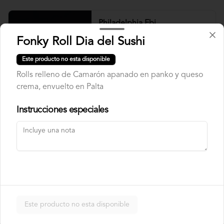
Philadelphia Ebi
Camarón, palta y queso crema.
Fonky Roll Dia del Sushi
Este producto no esta disponible
Rolls relleno de Camarón apanado en panko y queso
$7.500
crema, envuelto en Palta
Instrucciones especiales
Philadelphia Roll
Salmón, palta y queso crema.
$7.500
Rainbow Roll
Este producto no esta disponible
Camarón, queso crema y pepino, 
envuelto en pescado y palta.