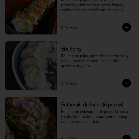
Relleno de palta y chicharron de 
pescado, cubierto en pescado blanco, 
sopleteado con chimichurri de mani y 
topping de furikake.
$10.900
Ebi Spicy
Relleno de palta, tartar de camaron spicy, 
envuelto en nori tempura con salsa 
acevichada y tare.
$10.500
Futomaki de locos (6 piezas)
Relleno de chicharron de pescado, palta 
y cebollin frito en tempura, con topping 
de tartar de loco trufado.