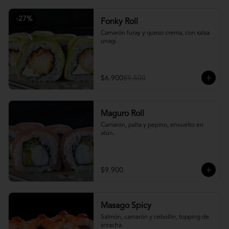
-
27
%
Fonky Roll
Camarón furay y queso crema, con salsa 
unagi.
$6.900
$9.500
Maguro Roll
Camarón, palta y pepino, envuelto en 
atún.
$9.900
Masago Spicy
Salmón, camarón y cebollín, topping de 
sriracha.