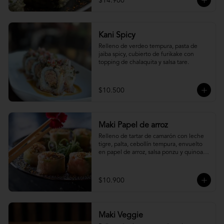
$14.900
Kani Spicy
Relleno de verdeo tempura, pasta de 
jaiba spicy, cubierto de furikake con 
topping de chalaquita y salsa tare.
$10.500
Maki Papel de arroz
Relleno de tartar de camarón con leche 
tigre, palta, cebollín tempura, envuelto 
en papel de arroz, salsa ponzu y quinoa 
frita.
$10.900
Maki Veggie