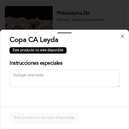
Philadelphia Ebi
Camarón, palta y queso crema.
Copa CA Leyda
$7.500
Este producto no esta disponible
Instrucciones especiales
Philadelphia Roll
Salmón, palta y queso crema.
$7.500
Rainbow Roll
Este producto no esta disponible
Camarón, queso crema y pepino, 
envuelto en pescado y palta.