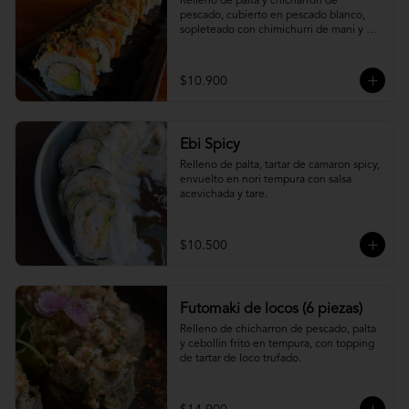
Relleno de palta y chicharron de 
pescado, cubierto en pescado blanco, 
sopleteado con chimichurri de mani y 
topping de furikake.
$10.900
Ebi Spicy
Relleno de palta, tartar de camaron spicy, 
envuelto en nori tempura con salsa 
acevichada y tare.
$10.500
Futomaki de locos (6 piezas)
Relleno de chicharron de pescado, palta 
y cebollin frito en tempura, con topping 
de tartar de loco trufado.