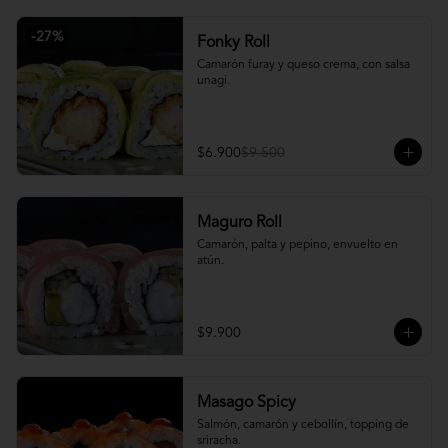
-
27
%
Fonky Roll
Camarón furay y queso crema, con salsa 
unagi.
$6.900
$9.500
Maguro Roll
Camarón, palta y pepino, envuelto en 
atún.
$9.900
Masago Spicy
Salmón, camarón y cebollín, topping de 
sriracha.