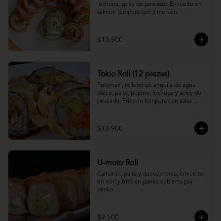
lechuga, spicy de pescado. Envuelto en 
salmón tempura con y merkén, 
acompáñalo con salsa unagi.
$13.900
Tokio Roll (12 piezas)
Futomaki, relleno de anguila de agua 
dulce, palta, pepino, lechuga y spicy de 
pescado. Frito en tempura con salsa 
unagi y merquén.
$13.900
U-moto Roll
Camarón, palta y queso crema, envuelto 
en nori y frito en panko cubierto por 
panko.

Foto referencial.
$9.500