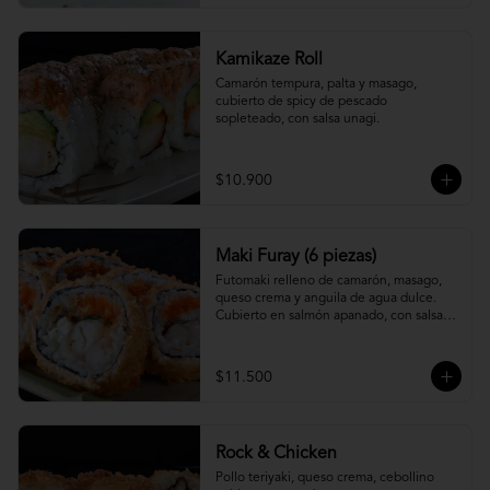
Kamikaze Roll
Camarón tempura, palta y masago, 
cubierto de spicy de pescado 
sopleteado, con salsa unagi.
$10.900
Maki Furay (6 piezas)
Futomaki relleno de camarón, masago, 
queso crema y anguila de agua dulce. 
Cubierto en salmón apanado, con salsa 
unagi. (6 piezas)
$11.500
Rock & Chicken
Pollo teriyaki, queso crema, cebollino 