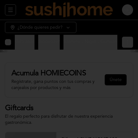
Abrir menu de navegación
Login
¿Dónde quieres pedir?
Giftcards
Appetizer
Sashimi - Nigiri - Gunkan
Sushi 
Acumula
HOMIECOINS
Únete
Regístrate, gana puntos con tus compras y
canjealos por productos y más
Giftcards
El regalo perfecto para disfrutar de nuestra experiencia
gastronómica.