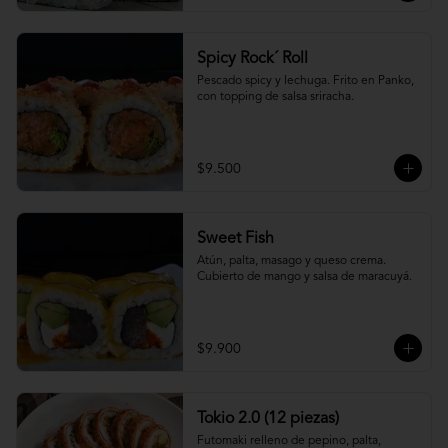
Spicy Rock´ Roll
Pescado spicy y lechuga. Frito en Panko, 
con topping de salsa sriracha.
$9.500
Sweet Fish
Atún, palta, masago y queso crema. 
Cubierto de mango y salsa de maracuyá.
$9.900
Tokio 2.0 (12 piezas)
Futomaki relleno de pepino, palta, 