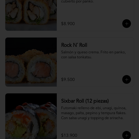
cubierto por panko.
$8.900
Rock N´ Roll
Salmón y queso crema. Frito en panko, 
con salsa tonkatsu.
$9.500
Sixbar Roll (12 piezas)
Futomaki relleno de ebi, unagi, quínoa, 
masago, palta, pepino y tempura flakes. 
Con salsa unagi y topping de sriracha.
$13.900