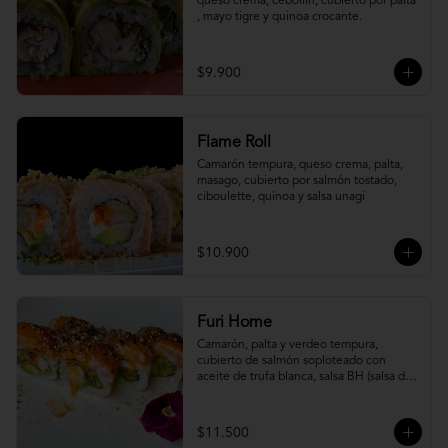
queso crema, cebollín, cubierto por palta 
, mayo tigre y quinoa crocante.
$9.900
Flame Roll
Camarón tempura, queso crema, palta, 
masago, cubierto por salmón tostado, 
ciboulette, quínoa y salsa unagi
$10.900
Furi Home
Camarón, palta y verdeo tempura, 
cubierto de salmón soploteado con 
aceite de trufa blanca, salsa BH (salsa de 
ajíes coreanos y mayonesa, levemente 
picante) y furikake.
$11.500