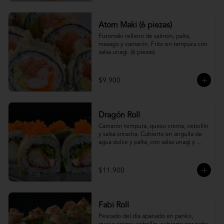
Atom Maki (6 piezas)
Futomaki relleno de salmón, palta, 
masago y camarón. Frito en tempura con 
salsa unagi. (6 piezas)
$9.900
Dragón Roll
Camarón tempura, queso crema, cebollín 
y salsa sriracha. Cubierto en anguila de 
agua dulce y palta, con salsa unagi y 
topping de masago.
$11.900
Fabi Roll
Pescado del día apanado en panko, 