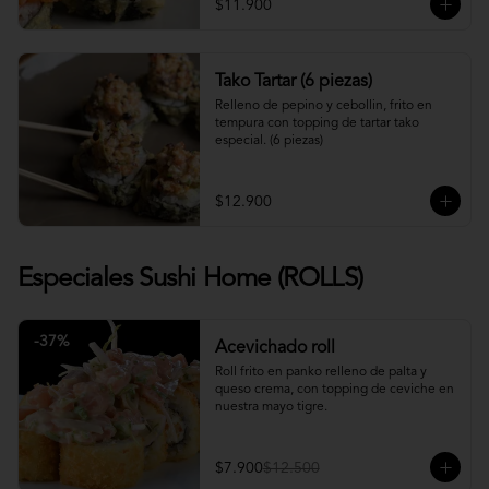
$11.900
Tako Tartar (6 piezas)
Relleno de pepino y cebollin, frito en 
tempura con topping de tartar tako 
especial. (6 piezas)
$12.900
Especiales Sushi Home (ROLLS)
-
37
%
Acevichado roll
Roll frito en panko relleno de palta y 
queso crema, con topping de ceviche en 
nuestra mayo tigre.
$7.900
$12.500