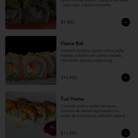
queso crema, cebollín, cubierto por palta 
, mayo tigre y quinoa crocante.
$9.900
Flame Roll
Camarón tempura, queso crema, palta, 
masago, cubierto por salmón tostado, 
ciboulette, quínoa y salsa unagi
$10.900
Furi Home
Camarón, palta y verdeo tempura, 
cubierto de salmón soploteado con 
aceite de trufa blanca, salsa BH (salsa de 
ajíes coreanos y mayonesa, levemente 
picante) y furikake.
$11.500