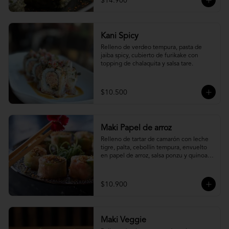
$14.900
Kani Spicy
Relleno de verdeo tempura, pasta de 
jaiba spicy, cubierto de furikake con 
topping de chalaquita y salsa tare.
$10.500
Maki Papel de arroz
Relleno de tartar de camarón con leche 
tigre, palta, cebollín tempura, envuelto 
en papel de arroz, salsa ponzu y quinoa 
frita.
$10.900
Maki Veggie