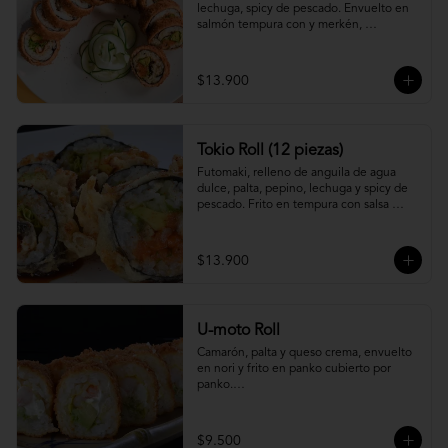
lechuga, spicy de pescado. Envuelto en 
salmón tempura con y merkén, 
acompáñalo con salsa unagi.
$13.900
Tokio Roll (12 piezas)
Futomaki, relleno de anguila de agua 
dulce, palta, pepino, lechuga y spicy de 
pescado. Frito en tempura con salsa 
unagi y merquén.
$13.900
U-moto Roll
Camarón, palta y queso crema, envuelto 
en nori y frito en panko cubierto por 
panko.

Foto referencial.
$9.500