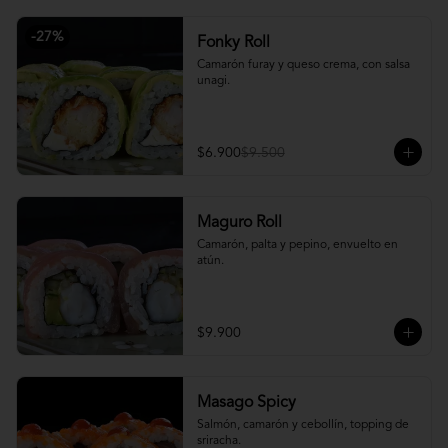
-
27
%
Fonky Roll
Camarón furay y queso crema, con salsa 
unagi.
$6.900
$9.500
Maguro Roll
Camarón, palta y pepino, envuelto en 
atún.
$9.900
Masago Spicy
Salmón, camarón y cebollín, topping de 
sriracha.