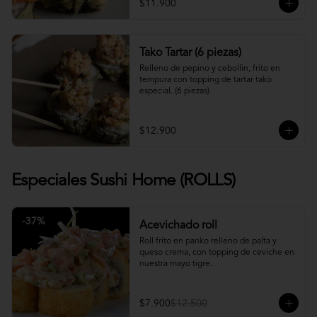
$11.900
Tako Tartar (6 piezas)
Relleno de pepino y cebollin, frito en 
tempura con topping de tartar tako 
especial. (6 piezas)
$12.900
Especiales Sushi Home (ROLLS)
-
37
%
Acevichado roll
Roll frito en panko relleno de palta y 
queso crema, con topping de ceviche en 
nuestra mayo tigre.
$7.900
$12.500