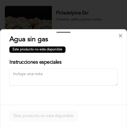
Philadelphia Ebi
Camarón, palta y queso crema.
Agua sin gas
$7.500
Este producto no esta disponible
Instrucciones especiales
Philadelphia Roll
Salmón, palta y queso crema.
$7.500
Rainbow Roll
Este producto no esta disponible
Camarón, queso crema y pepino, 
envuelto en pescado y palta.