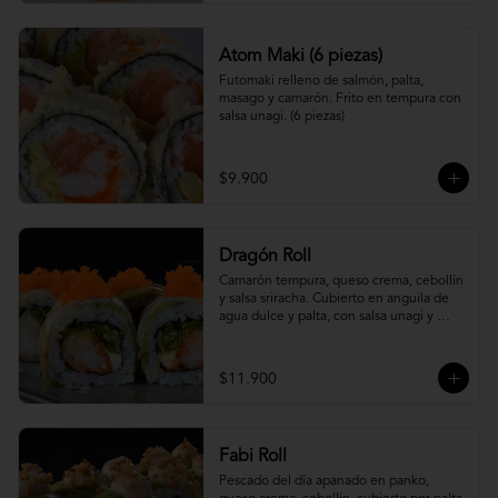
Atom Maki (6 piezas)
Futomaki relleno de salmón, palta, 
masago y camarón. Frito en tempura con 
salsa unagi. (6 piezas)
$9.900
Dragón Roll
Camarón tempura, queso crema, cebollín 
y salsa sriracha. Cubierto en anguila de 
agua dulce y palta, con salsa unagi y 
topping de masago.
$11.900
Fabi Roll
Pescado del día apanado en panko, 