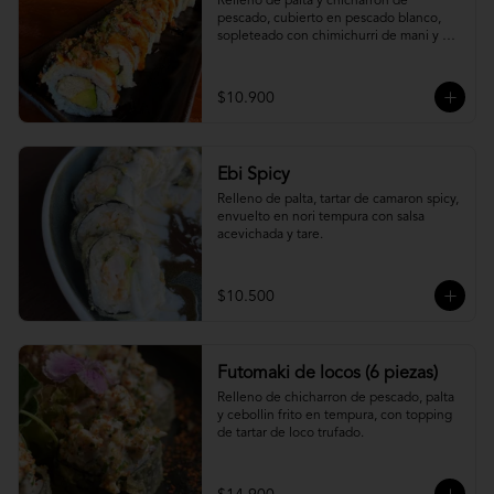
Relleno de palta y chicharron de 
pescado, cubierto en pescado blanco, 
sopleteado con chimichurri de mani y 
topping de furikake.
$10.900
Ebi Spicy
Relleno de palta, tartar de camaron spicy, 
envuelto en nori tempura con salsa 
acevichada y tare.
$10.500
Futomaki de locos (6 piezas)
Relleno de chicharron de pescado, palta 
y cebollin frito en tempura, con topping 
de tartar de loco trufado.