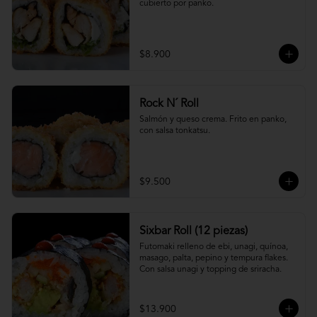
cubierto por panko.
$8.900
Rock N´ Roll
Salmón y queso crema. Frito en panko, 
con salsa tonkatsu.
$9.500
Sixbar Roll (12 piezas)
Futomaki relleno de ebi, unagi, quínoa, 
masago, palta, pepino y tempura flakes. 
Con salsa unagi y topping de sriracha.
$13.900