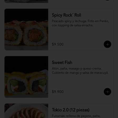
Spicy Rock´ Roll
Pescado spicy y lechuga. Frito en Panko, 
con topping de salsa sriracha.
$9.500
Sweet Fish
Atún, palta, masago y queso crema. 
Cubierto de mango y salsa de maracuyá.
$9.900
Tokio 2.0 (12 piezas)
Futomaki relleno de pepino, palta, 