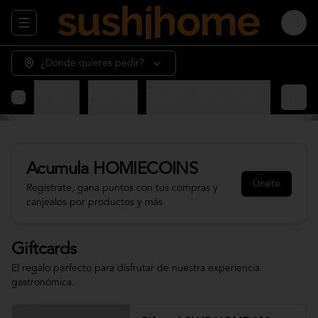
Abrir menu de navegación
Login
¿Dónde quieres pedir?
Giftcards
Appetizer
Sashimi - Nigiri - Gunkan
Sushi 
Acumula
HOMIECOINS
Únete
Regístrate, gana puntos con tus compras y
canjealos por productos y más
Giftcards
El regalo perfecto para disfrutar de nuestra experiencia
gastronómica.