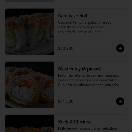
Kamikaze Roll
Camarón tempura, palta y masago, 
cubierto de spicy de pescado 
sopleteado, con salsa unagi.
$10.900
Maki Furay (6 piezas)
Futomaki relleno de camarón, masago, 
queso crema y anguila de agua dulce. 
Cubierto en salmón apanado, con salsa 
unagi. (6 piezas)
$11.500
Rock & Chicken
Pollo teriyaki, queso crema, cebollino 