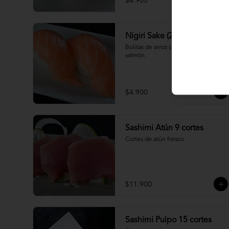
$4.900
Nigiri Sake (2 piezas)
Bolitas de arroz cubiertas por 
salmón.
$4.900
Sashimi Atún 9 cortes
Cortes de atún fresco
$11.900
Sashimi Pulpo 15 cortes