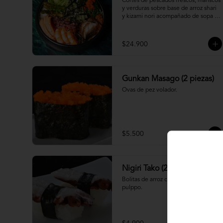
Cortes de pescados frescos, mariscos 
y verduras sobre base de arroz shari 
y kizami nori acompañado de sopa 
miso
$24.900
Gunkan Masago (2 piezas)
Ovas de pez volador.
$5.500
Nigiri Tako (2 piezas)
Bolitas de arroz cubiertas por 
pulppo.