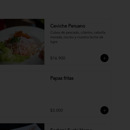
Ceviche Peruano
Cubos de pescado, cilántro, cebolla 
morada, rocoto y nuestra leche de 
tigre.
$16.900
Papas fritas
$3.000