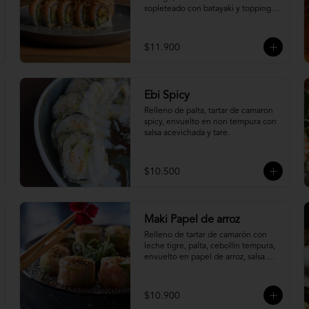
sopleteado con batayaki y topping 
de masa crocante.
$11.900
Ebi Spicy
Relleno de palta, tartar de camaron 
spicy, envuelto en nori tempura con 
salsa acevichada y tare.
$10.500
Maki Papel de arroz
Relleno de tartar de camarón con 
leche tigre, palta, cebollín tempura, 
envuelto en papel de arroz, salsa 
ponzu y quinoa frita.
$10.900