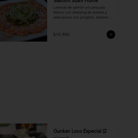
Sashimi Sushi Home
Laminas de salmón y/o pescado 
blanco con dressing de aceites y 
salsa ponzu con jengibre, sésamo y 
ciboulette.
$15.900
Gunkan Loco Especial (2