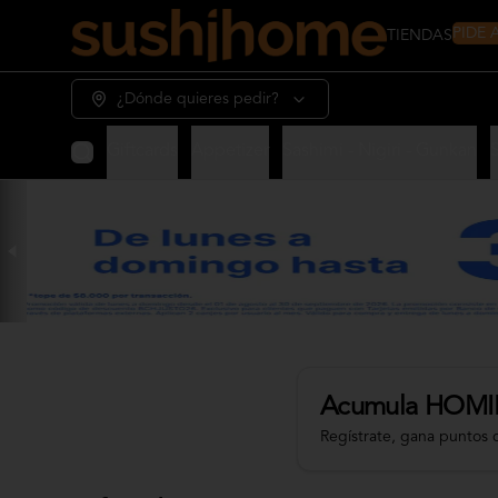
PIDE
TIENDAS
¿Dónde quieres pedir?
Giftcards
Appetizer
Sashimi - Nigiri - Gunkan
Acumula
HOMI
Regístrate, gana puntos 