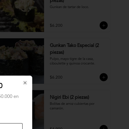
piezas)
Gunkan de tartar de loco.
$6.200
Gunkan Tako Especial (2
piezas)
Pulpo, mayo tigre de la casa, 
ciboulette y quinoa crocante.
$6.200
0
Close
150.000 en
Nigiri Ebi (2 piezas)
Bolitas de arroz cubiertas por 
camarón.