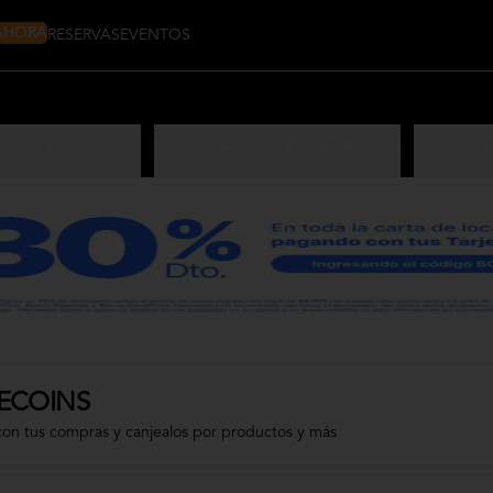
 AHORA
RESERVAS
EVENTOS
Sushi Home Nikkei
Especiales Sushi Home (ROLLS)
Los de Si
ECOINS
con tus compras y canjealos por productos y más