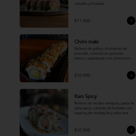
cebollin y furikake.
$11.500
Chimi maki
Relleno de palta y chicharron de 
pescado, cubierto en pescado 
blanco, sopleteado con chimichurri 
de mani y topping de furikake.
$10.900
Kani Spicy
Relleno de verdeo tempura, pasta de 
jaiba spicy, cubierto de furikake con 
topping de chalaquita y salsa tare.
$10.500