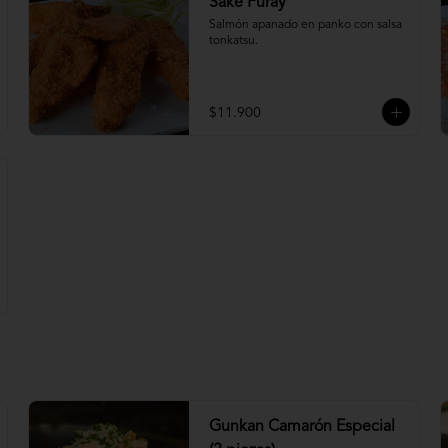
Sake Furay
Salmón apanado en panko con salsa 
tonkatsu.
$11.900
Gunkan Camarón Especial