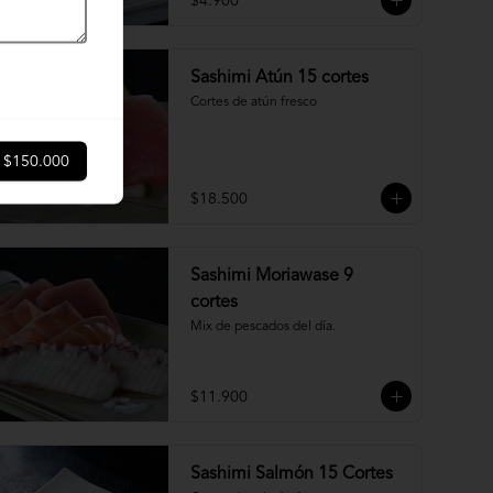
$4.900
Sashimi Atún 15 cortes
Cortes de atún fresco
$150.000
$18.500
Sashimi Moriawase 9
cortes
Mix de pescados del día.
$11.900
Sashimi Salmón 15 Cortes