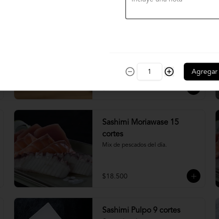
$4.900
Nigiri acevichado
Cubierto de salmon, con topping de 
mayo trigre y furikake.
Agregar
$5.500
Sashimi Moriawase 15
cortes
Mix de pescados del día.
$18.500
Sashimi Pulpo 9 cortes