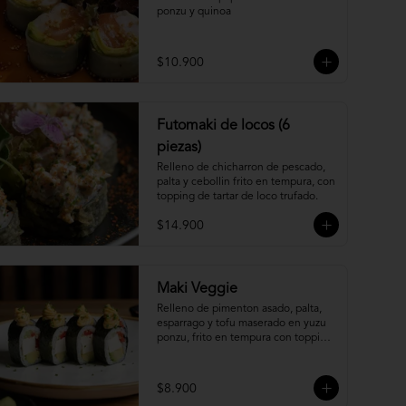
ponzu y quinoa
$10.900
Futomaki de locos (6
piezas)
Relleno de chicharron de pescado, 
palta y cebollin frito en tempura, con 
topping de tartar de loco trufado.
$14.900
Maki Veggie
Relleno de pimenton asado, palta, 
esparrago y tofu maserado en yuzu 
ponzu, frito en tempura con topping 
de pure camote.
$8.900