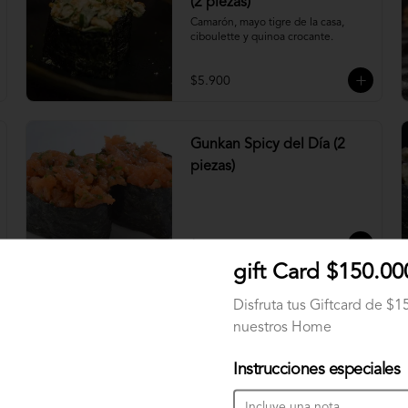
(2 piezas)
Camarón, mayo tigre de la casa, 
ciboulette y quinoa crocante.
$5.900
Gunkan Spicy del Día (2
piezas)
$5.500
gift Card $150.00
Disfruta tus Giftcard de $
Nigiri Atún (2 piezas)
nuestros Home
Bolitas de arroz cubiertas por atún.
Instrucciones especiales