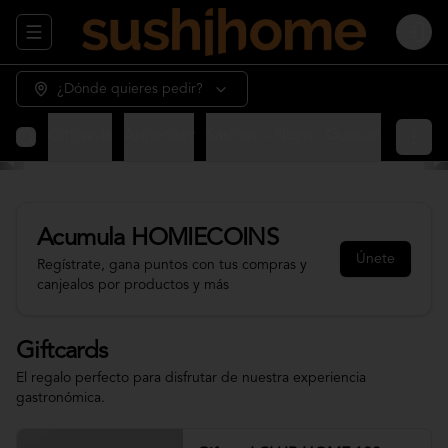
Abrir menu de navegación
Login
¿Dónde quieres pedir?
Giftcards
Appetizer
Sashimi - Nigiri - Gunkan
Sushi 
Acumula
HOMIECOINS
Únete
Regístrate, gana puntos con tus compras y
canjealos por productos y más
Giftcards
El regalo perfecto para disfrutar de nuestra experiencia
gastronómica.