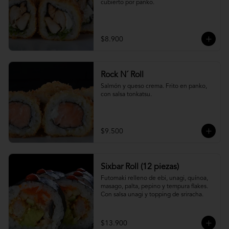
cubierto por panko.
$8.900
Rock N´ Roll
Salmón y queso crema. Frito en panko, 
con salsa tonkatsu.
$9.500
Sixbar Roll (12 piezas)
Futomaki relleno de ebi, unagi, quínoa, 
masago, palta, pepino y tempura flakes. 
Con salsa unagi y topping de sriracha.
$13.900