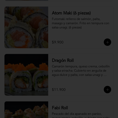
Atom Maki (6 piezas)
Futomaki relleno de salmón, palta, 
masago y camarón. Frito en tempura con 
salsa unagi. (6 piezas)
$9.900
Dragón Roll
Camarón tempura, queso crema, cebollín 
y salsa sriracha. Cubierto en anguila de 
agua dulce y palta, con salsa unagi y 
topping de masago.
$11.900
Fabi Roll
Pescado del día apanado en panko, 