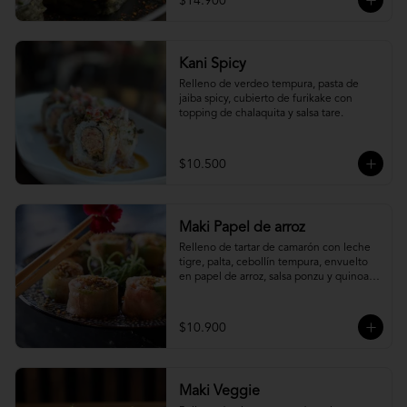
$14.900
Kani Spicy
Relleno de verdeo tempura, pasta de 
jaiba spicy, cubierto de furikake con 
topping de chalaquita y salsa tare.
$10.500
Maki Papel de arroz
Relleno de tartar de camarón con leche 
tigre, palta, cebollín tempura, envuelto 
en papel de arroz, salsa ponzu y quinoa 
frita.
$10.900
Maki Veggie