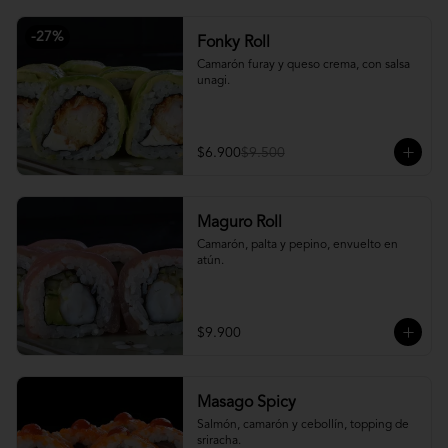
-
27
%
Fonky Roll
Camarón furay y queso crema, con salsa 
unagi.
$6.900
$9.500
Maguro Roll
Camarón, palta y pepino, envuelto en 
atún.
$9.900
Masago Spicy
Salmón, camarón y cebollín, topping de 
sriracha.