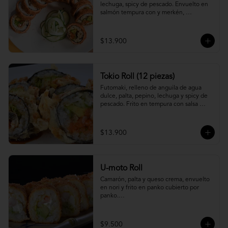
lechuga, spicy de pescado. Envuelto en 
salmón tempura con y merkén, 
acompáñalo con salsa unagi.
$13.900
Tokio Roll (12 piezas)
Futomaki, relleno de anguila de agua 
dulce, palta, pepino, lechuga y spicy de 
pescado. Frito en tempura con salsa 
unagi y merquén.
$13.900
U-moto Roll
Camarón, palta y queso crema, envuelto 
en nori y frito en panko cubierto por 
panko.

Foto referencial.
$9.500