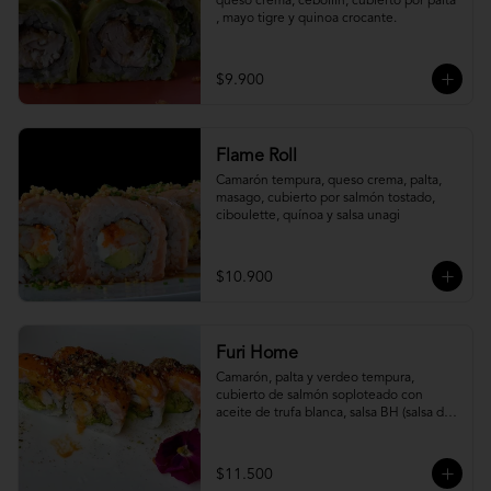
queso crema, cebollín, cubierto por palta 
, mayo tigre y quinoa crocante.
$9.900
Flame Roll
Camarón tempura, queso crema, palta, 
masago, cubierto por salmón tostado, 
ciboulette, quínoa y salsa unagi
$10.900
Furi Home
Camarón, palta y verdeo tempura, 
cubierto de salmón soploteado con 
aceite de trufa blanca, salsa BH (salsa de 
ajíes coreanos y mayonesa, levemente 
picante) y furikake.
$11.500