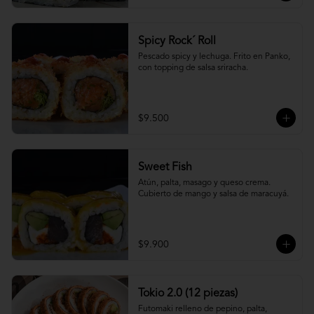
Spicy Rock´ Roll
Pescado spicy y lechuga. Frito en Panko, 
con topping de salsa sriracha.
$9.500
Sweet Fish
Atún, palta, masago y queso crema. 
Cubierto de mango y salsa de maracuyá.
$9.900
Tokio 2.0 (12 piezas)
Futomaki relleno de pepino, palta, 