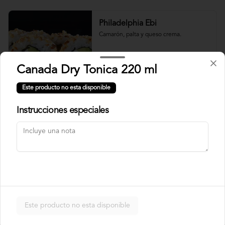
Philadelphia Ebi
Camarón, palta y queso crema.
Canada Dry Tonica 220 ml
$7.500
Este producto no esta disponible
Instrucciones especiales
Philadelphia Roll
Salmón, palta y queso crema.
$7.500
Rainbow Roll
Este producto no esta disponible
Camarón, queso crema y pepino, 
envuelto en pescado y palta.