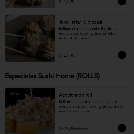
$11.900
Tako Tartar (6 piezas)
Relleno de pepino y cebollin, frito en 
tempura con topping de tartar tako 
especial. (6 piezas)
$12.900
Especiales Sushi Home (ROLLS)
-
37
%
Acevichado roll
Roll frito en panko relleno de palta y 
queso crema, con topping de ceviche en 
nuestra mayo tigre.
$7.900
$12.500