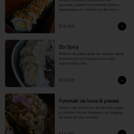
Relleno de palta y chicharron de 
pescado, cubierto en pescado blanco, 
sopleteado con chimichurri de mani y 
topping de furikake.
$10.900
Ebi Spicy
Relleno de palta, tartar de camaron spicy, 
envuelto en nori tempura con salsa 
acevichada y tare.
$10.500
Futomaki de locos (6 piezas)
Relleno de chicharron de pescado, palta 
y cebollin frito en tempura, con topping 
de tartar de loco trufado.