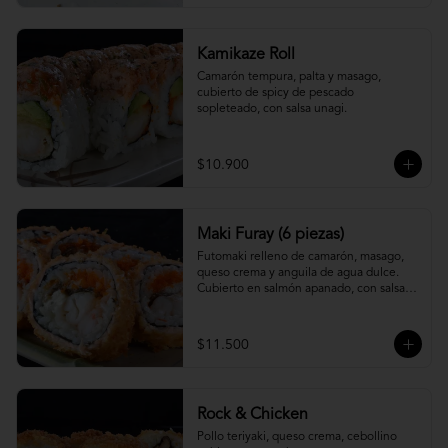
Kamikaze Roll
Camarón tempura, palta y masago, 
cubierto de spicy de pescado 
sopleteado, con salsa unagi.
$10.900
Maki Furay (6 piezas)
Futomaki relleno de camarón, masago, 
queso crema y anguila de agua dulce. 
Cubierto en salmón apanado, con salsa 
unagi. (6 piezas)
$11.500
Rock & Chicken
Pollo teriyaki, queso crema, cebollino 