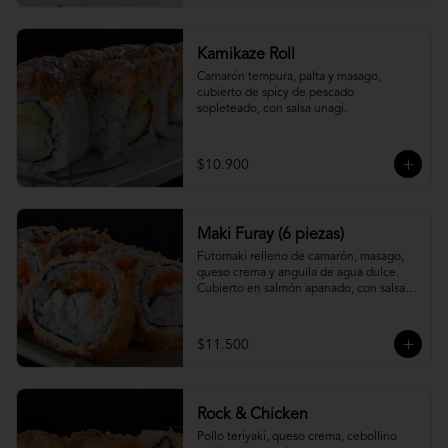
Kamikaze Roll
Camarón tempura, palta y masago, 
cubierto de spicy de pescado 
sopleteado, con salsa unagi.
$10.900
Maki Furay (6 piezas)
Futomaki relleno de camarón, masago, 
queso crema y anguila de agua dulce. 
Cubierto en salmón apanado, con salsa 
unagi. (6 piezas)
$11.500
Rock & Chicken
Pollo teriyaki, queso crema, cebollino 