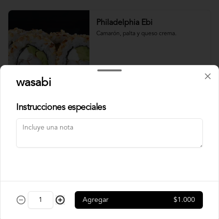
Philadelphia Ebi
Camarón, palta y queso crema.
$7.500
wasabi
Instrucciones especiales
Philadelphia Roll
Salmón, palta y queso crema.
$7.500
Rainbow Roll
Agregar
$1.000
Camarón, queso crema y pepino, 
envuelto en pescado y palta.