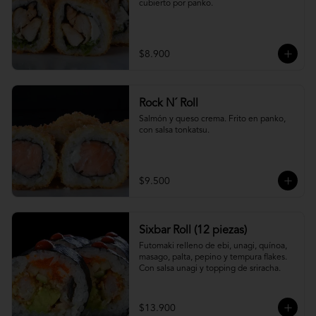
cubierto por panko.
$8.900
Rock N´ Roll
Salmón y queso crema. Frito en panko, 
con salsa tonkatsu.
$9.500
Sixbar Roll (12 piezas)
Futomaki relleno de ebi, unagi, quínoa, 
masago, palta, pepino y tempura flakes. 
Con salsa unagi y topping de sriracha.
$13.900