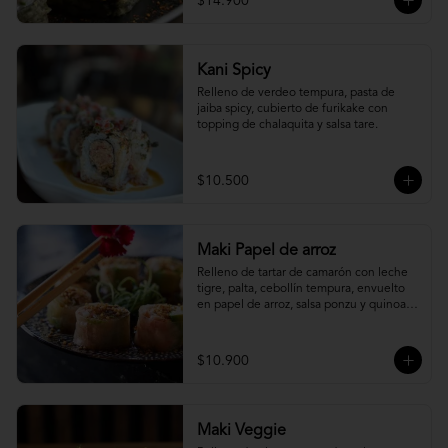
$14.900
Kani Spicy
Relleno de verdeo tempura, pasta de 
jaiba spicy, cubierto de furikake con 
topping de chalaquita y salsa tare.
$10.500
Maki Papel de arroz
Relleno de tartar de camarón con leche 
tigre, palta, cebollín tempura, envuelto 
en papel de arroz, salsa ponzu y quinoa 
frita.
$10.900
Maki Veggie