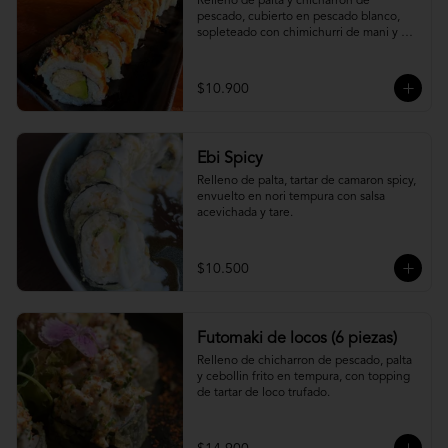
Relleno de palta y chicharron de 
pescado, cubierto en pescado blanco, 
sopleteado con chimichurri de mani y 
topping de furikake.
$10.900
Ebi Spicy
Relleno de palta, tartar de camaron spicy, 
envuelto en nori tempura con salsa 
acevichada y tare.
$10.500
Futomaki de locos (6 piezas)
Relleno de chicharron de pescado, palta 
y cebollin frito en tempura, con topping 
de tartar de loco trufado.