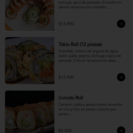
lechuga, spicy de pescado. Envuelto en 
salmón tempura con y merkén, 
acompáñalo con salsa unagi.
$13.900
Tokio Roll (12 piezas)
Futomaki, relleno de anguila de agua 
dulce, palta, pepino, lechuga y spicy de 
pescado. Frito en tempura con salsa 
unagi y merquén.
$13.900
U-moto Roll
Camarón, palta y queso crema, envuelto 
en nori y frito en panko cubierto por 
panko.

Foto referencial.
$9.500