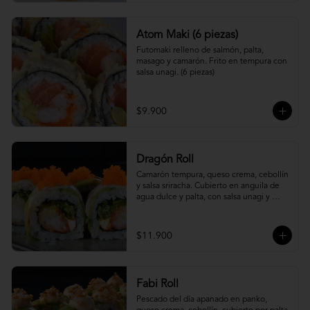
Atom Maki (6 piezas)
Futomaki relleno de salmón, palta, 
masago y camarón. Frito en tempura con 
salsa unagi. (6 piezas)
$9.900
Dragón Roll
Camarón tempura, queso crema, cebollín 
y salsa sriracha. Cubierto en anguila de 
agua dulce y palta, con salsa unagi y 
topping de masago.
$11.900
Fabi Roll
Pescado del día apanado en panko, 