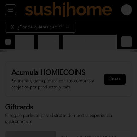
Abrir menu de navegación
Login
¿Dónde quieres pedir?
Giftcards
Appetizer
Sashimi - Nigiri - Gunkan
Sushi 
Acumula
HOMIECOINS
Únete
Regístrate, gana puntos con tus compras y
canjealos por productos y más
Giftcards
El regalo perfecto para disfrutar de nuestra experiencia
gastronómica.