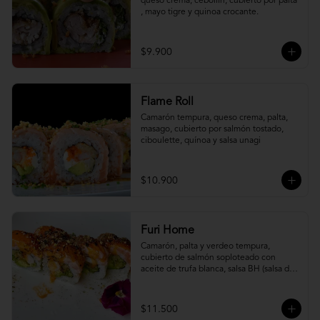
queso crema, cebollín, cubierto por palta 
, mayo tigre y quinoa crocante.
$9.900
Flame Roll
Camarón tempura, queso crema, palta, 
masago, cubierto por salmón tostado, 
ciboulette, quínoa y salsa unagi
$10.900
Furi Home
Camarón, palta y verdeo tempura, 
cubierto de salmón soploteado con 
aceite de trufa blanca, salsa BH (salsa de 
ajíes coreanos y mayonesa, levemente 
picante) y furikake.
$11.500