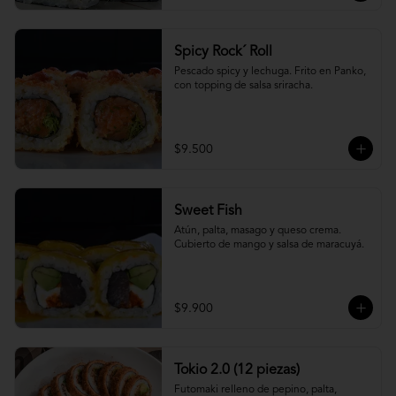
Spicy Rock´ Roll
Pescado spicy y lechuga. Frito en Panko, 
con topping de salsa sriracha.
$9.500
Sweet Fish
Atún, palta, masago y queso crema. 
Cubierto de mango y salsa de maracuyá.
$9.900
Tokio 2.0 (12 piezas)
Futomaki relleno de pepino, palta, 