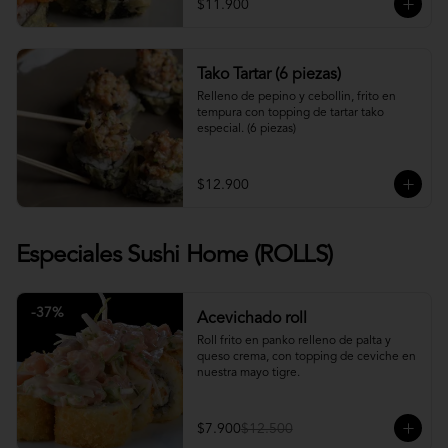
$11.900
Tako Tartar (6 piezas)
Relleno de pepino y cebollin, frito en 
tempura con topping de tartar tako 
especial. (6 piezas)
$12.900
Especiales Sushi Home (ROLLS)
-
37
%
Acevichado roll
Roll frito en panko relleno de palta y 
queso crema, con topping de ceviche en 
nuestra mayo tigre.
$7.900
$12.500