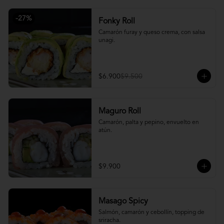
-
27
%
Fonky Roll
Camarón furay y queso crema, con salsa 
unagi.
$6.900
$9.500
Maguro Roll
Camarón, palta y pepino, envuelto en 
atún.
$9.900
Masago Spicy
Salmón, camarón y cebollín, topping de 
sriracha.